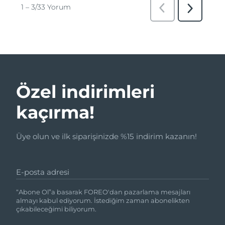
Özel indirimleri
kaçırma!
Üye olun ve ilk siparişinizde %15 indirim kazanın!
E-posta adresi
“Abone Ol”a basarak FOREO'dan pazarlama mesajları
almayı kabul ediyorum. İstediğim zaman abonelikten
çıkabileceğimi biliyorum.