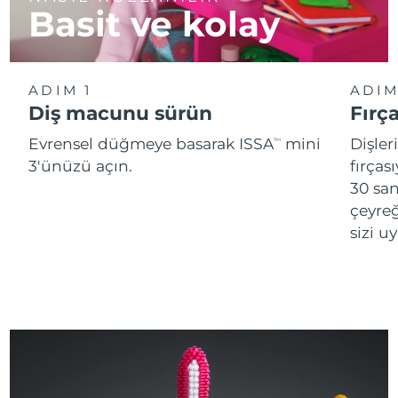
Basit ve kolay
ADIM 1
ADIM
Diş macunu sürün
Fırç
Evrensel düğmeye basarak ISSA
mini
Dişler
TM
3'ünüzü açın.
fırças
30 san
çeyreğ
sizi u