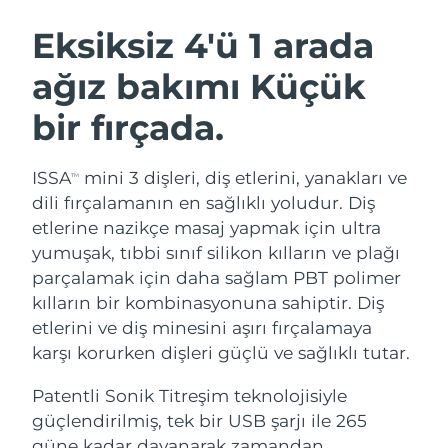
İSVEÇ GÜZELLIK RUTINI
Avustralya
Tahmini teslim tarihi
8/11/26
Eksiksiz 4'ü 1 arada
Avusturya
Tahmini teslim tarihi
8/8/26
ağız bakımı Küçük
Bahreyn
Tahmini teslim tarihi
8/9/26
bir fırçada.
Yüz temizleme
Yüz sıkılaştırma
Belçika
Tahmini teslim tarihi
8/8/26
LUNA™ 4 seti
BEAR™ 2 seti
ISSA
mini 3 dişleri, diş etlerini, yanakları ve
TM
Anti-aging massage
Microcurrent toning
Bermuda
Tahmini teslim tarihi
8/14/26
dili fırçalamanın en sağlıklı yoludur. Diş
etlerine nazikçe masaj yapmak için ultra
Nemlendirme
Ağız bakımı
Bosna-Hersek
Tahmini teslim tarihi
8/11/26
yumuşak, tıbbi sınıf silikon kılların ve plağı
LUNA™ 4 Plus
BEAR™ 2 go
UFO™ 3 seti
issa™ 4
parçalamak için daha sağlam PBT polimer
Massage, LED heating
Microcurrent toning on-the-go
Brunei
Tahmini teslim tarihi
8/13/26
FAQ™ YAŞLANMA KARŞITI BAKIM
kılların bir kombinasyonuna sahiptir. Diş
Deep facial hydration
Hybrid silicone sonic toothbrush
etlerini ve diş minesini aşırı fırçalamaya
Bulgaristan
Tahmini teslim tarihi
8/8/26
NEW
karşı korurken dişleri güçlü ve sağlıklı tutar.
LUNA™ 4 Men
BEAR™ 2 eyes & lips
UFO™ 3 LED
issa™ 4 plus
Kanada
For men, anti-aging massage
Microcurrent line smoothing device
Tahmini teslim tarihi
8/12/26
Patentli Sonik Titreşim teknolojisiyle
Near-infrared and red light therapy
Smart hybrid silicone sonic toothbrush
device
Yaşlanma karşıtı
LED bakım
güçlendirilmiş, tek bir USB şarjı ile 265
Şili
Tahmini teslim tarihi
8/12/26
güne kadar dayanarak zamandan,