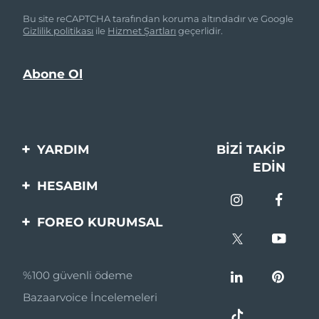
Bu site reCAPTCHA tarafından koruma altındadır ve Google
Gizlilik politikası
ile
Hizmet Şartları
geçerlidir.
YARDIM
BIZI TAKIP
EDIN
Bi̇zi̇mle İleti̇şi̇me Geçi̇n
HESABIM
Si̇pari̇şler & Sevki̇yat
Ürün Kaydı
FOREO KURUMSAL
Garanti̇ & İade
Destek
FOREO Hakkinda
Sık Sorulan Sorular
%100 güvenli ödeme
Ortaklik Programi
Pil bilgileri
Bazaarvoice İncelemeleri
Ortaklık haberleri