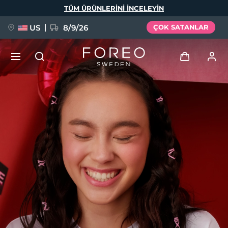
Ana
TÜM ÜRÜNLERINI INCELEYIN
içeriğe
atla
US
8/9/26
ÇOK SATANLAR
YENİ
Giriş
Dil Seçimi
BREAKING NEWS
Kullanici profi̇li̇
English
Deutsch
Español
Cihazlarım
FAQ™ Pure Beauty-Tech Elixir
Français
Italiano
Português
Siparişlerim
Polski
Svenska
Русский
Türkçe
简体中文
繁體中文
Adresim
issa™ Teeth Whitening Set
Aboneliklerim