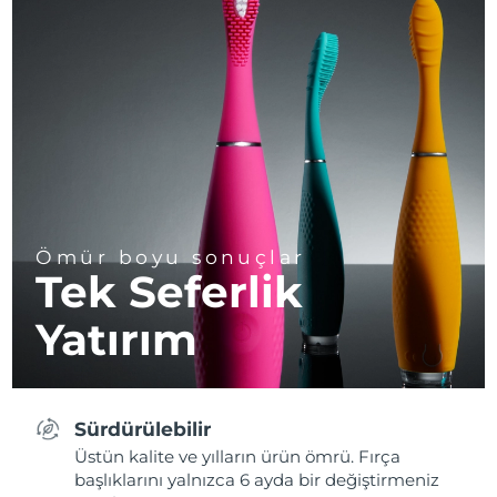
Ömür boyu sonuçlar
Tek Seferlik
Yatırım
Sürdürülebilir
Üstün kalite ve yılların ürün ömrü. Fırça
başlıklarını yalnızca 6 ayda bir değiştirmeniz