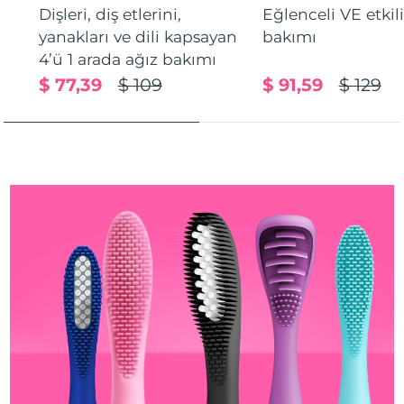
Dişleri, diş etlerini,
Eğlenceli VE etkil
Türkiye
Tahmini teslim tarihi
8/9/26
yanakları ve dili kapsayan
bakımı
Birleşik Arap
4’ü 1 arada ağız bakımı
Tahmini teslim tarihi
8/9/26
Emirlikleri
$ 77,39
$ 109
$ 91,59
$ 129
Birleşik Krallık
Tahmini teslim tarihi
8/8/26
Amerika Birleşik
Tahmini teslim tarihi
8/9/26
Devletleri
Özbekistan
Tahmini teslim tarihi
8/13/26
Vietnam
Tahmini teslim tarihi
8/14/26