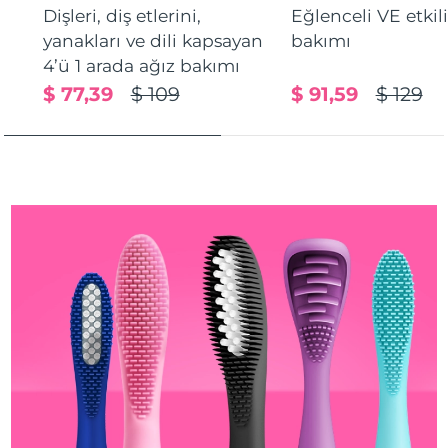
Dişleri, diş etlerini,
Eğlenceli VE etkil
Türkiye
Tahmini teslim tarihi
8/12/26
yanakları ve dili kapsayan
bakımı
Birleşik Arap
4’ü 1 arada ağız bakımı
Tahmini teslim tarihi
8/12/26
Emirlikleri
$ 77,39
$ 109
$ 91,59
$ 129
Birleşik Krallık
Tahmini teslim tarihi
8/11/26
Amerika Birleşik
Tahmini teslim tarihi
8/12/26
Devletleri
Özbekistan
Tahmini teslim tarihi
8/16/26
Vietnam
Tahmini teslim tarihi
8/17/26