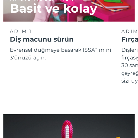
Basit ve kolay
ADIM 1
ADIM
Diş macunu sürün
Fırç
Evrensel düğmeye basarak ISSA
mini
Dişler
TM
3'ünüzü açın.
fırças
30 san
çeyreğ
sizi u