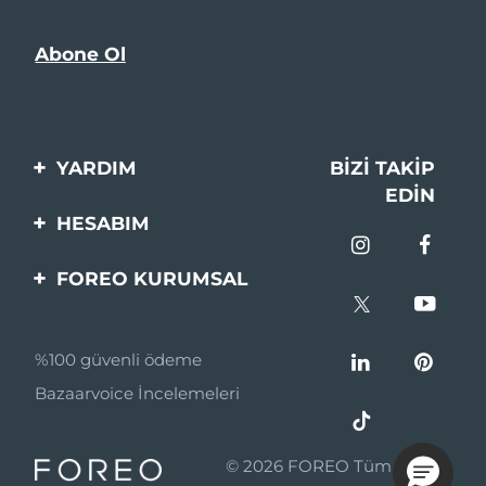
YARDIM
BIZI TAKIP
EDIN
Bi̇zi̇mle İleti̇şi̇me Geçi̇n
HESABIM
Si̇pari̇şler & Sevki̇yat
Ürün Kaydı
FOREO KURUMSAL
Garanti̇ & İade
Destek
FOREO Hakkinda
Sık Sorulan Sorular
%100 güvenli ödeme
Ortaklik Programi
Pil bilgileri
Bazaarvoice İncelemeleri
Ortaklık haberleri
MYSA
© 2026 FOREO Tüm hakları