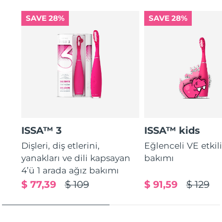
SAVE 28%
SAVE 28%
ISSA™ 3
ISSA™ kids
Dişleri, diş etlerini,
Eğlenceli VE etkil
yanakları ve dili kapsayan
bakımı
4’ü 1 arada ağız bakımı
$ 77,39
$ 109
$ 91,59
$ 129