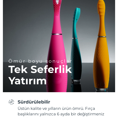
Ömür boyu sonuçlar
Tek Seferlik
Yatırım
Sürdürülebilir
Üstün kalite ve yılların ürün ömrü. Fırça
başlıklarını yalnızca 6 ayda bir değiştirmeniz