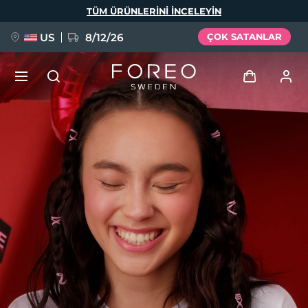
Ana
TÜM ÜRÜNLERINI INCELEYIN
içeriğe
atla
US
8/12/26
ÇOK SATANLAR
YENİ
Giriş
Dil Seçimi
BREAKING NEWS
Kullanici profi̇li̇
English
Deutsch
Español
Cihazlarım
FAQ™ Pure Beauty-Tech Elixir
Français
Italiano
Português
Siparişlerim
Polski
Svenska
Русский
Türkçe
简体中文
繁體中文
Adresim
issa™ Teeth Whitening Set
Aboneliklerim