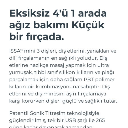
İSVEÇ GÜZELLIK RUTINI
Avustralya
Tahmini teslim tarihi
8/14/26
Eksiksiz 4'ü 1 arada
Avusturya
Tahmini teslim tarihi
8/11/26
ağız bakımı Küçük
Bahreyn
Tahmini teslim tarihi
8/12/26
bir fırçada.
Yüz temizleme
Yüz sıkılaştırma
Belçika
Tahmini teslim tarihi
8/11/26
LUNA™ 4 seti
BEAR™ 2 seti
ISSA
mini 3 dişleri, diş etlerini, yanakları ve
TM
Anti-aging massage
Microcurrent toning
Bermuda
Tahmini teslim tarihi
8/17/26
dili fırçalamanın en sağlıklı yoludur. Diş
etlerine nazikçe masaj yapmak için ultra
Nemlendirme
Ağız bakımı
Bosna-Hersek
Tahmini teslim tarihi
8/14/26
yumuşak, tıbbi sınıf silikon kılların ve plağı
LUNA™ 4 Plus
BEAR™ 2 go
UFO™ 3 seti
issa™ 4
parçalamak için daha sağlam PBT polimer
Massage, LED heating
Microcurrent toning on-the-go
Brunei
Tahmini teslim tarihi
8/16/26
FAQ™ YAŞLANMA KARŞITI BAKIM
kılların bir kombinasyonuna sahiptir. Diş
Deep facial hydration
Hybrid silicone sonic toothbrush
etlerini ve diş minesini aşırı fırçalamaya
Bulgaristan
Tahmini teslim tarihi
8/11/26
NEW
karşı korurken dişleri güçlü ve sağlıklı tutar.
LUNA™ 4 Men
BEAR™ 2 eyes & lips
UFO™ 3 LED
issa™ 4 plus
Kanada
For men, anti-aging massage
Microcurrent line smoothing device
Tahmini teslim tarihi
8/15/26
Patentli Sonik Titreşim teknolojisiyle
Near-infrared and red light therapy
Smart hybrid silicone sonic toothbrush
device
Yaşlanma karşıtı
LED bakım
güçlendirilmiş, tek bir USB şarjı ile 265
Şili
Tahmini teslim tarihi
8/15/26
güne kadar dayanarak zamandan,