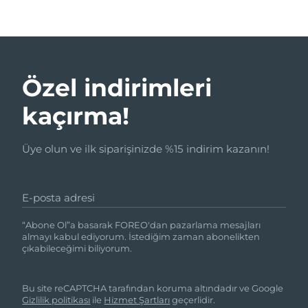
Özel indirimleri
kaçırma!
Üye olun ve ilk siparişinizde %15 indirim kazanın!
E-posta adresi
“Abone Ol”a basarak FOREO'dan pazarlama mesajları
almayı kabul ediyorum. İstediğim zaman abonelikten
çıkabileceğimi biliyorum.
Bu site reCAPTCHA tarafından koruma altındadır ve Google
Gizlilik politikası
ile
Hizmet Şartları
geçerlidir.