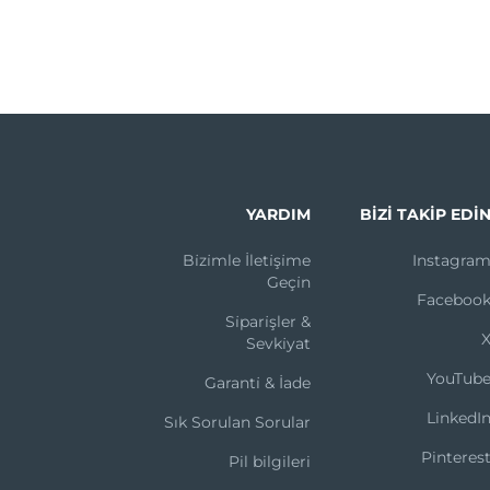
YARDIM
BIZI TAKIP EDI
Bi̇zi̇mle İleti̇şi̇me
Instagra
Geçi̇n
Faceboo
Si̇pari̇şler &
Sevki̇yat
YouTub
Garanti̇ & İade
LinkedI
Sık Sorulan Sorular
Pinteres
Pil bilgileri