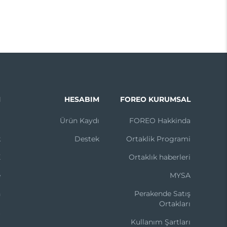
N
HESABIM
FOREO KURUMSAL
m
Ürün Kaydı
FOREO Hakkinda
k
Destek
Ortaklik Programi
X
Ortaklık haberleri
e
MYSA
n
Perakende Satış
Ortakları
t
Kullanım Şartları