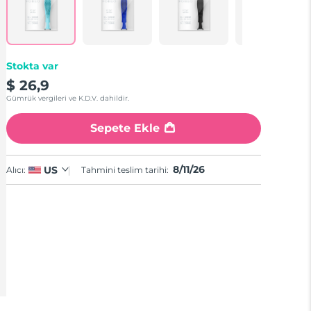
Stokta var
$ 26,9
Gümrük vergileri ve K.D.V. dahildir.
Sepete Ekle
8/11/26
US
Alıcı:
Tahmini teslim tarihi: