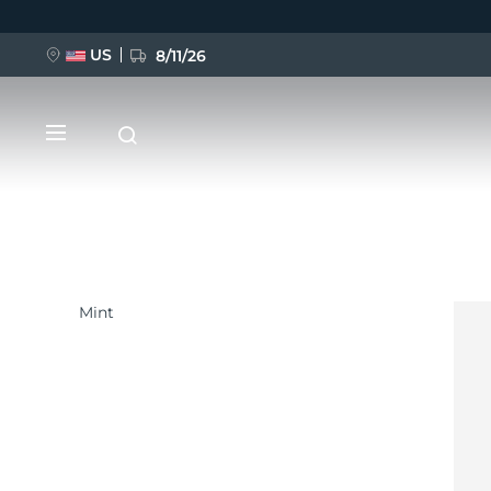
US
8/11/26
Ana
içeriğe
atla
Mint
YENİ
BREAKING NEWS
FAQ™ Pure Beauty-Tech Elixir