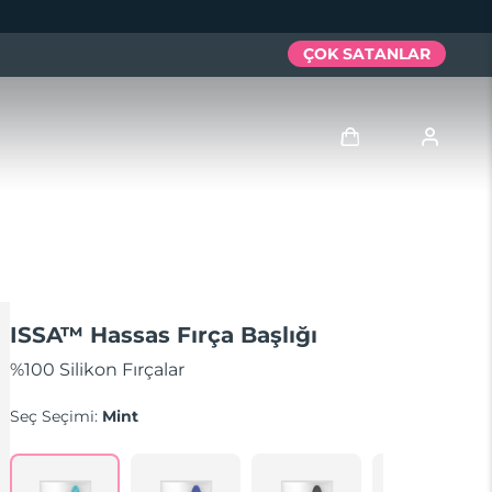
ÇOK SATANLAR
Giriş
Kullanici profi̇li̇
Cihazlarım
ISSA™ Hassas Fırça Başlığı
Siparişlerim
%100 Silikon Fırçalar
Seç Seçimi:
Mint
Adresim
Aboneliklerim