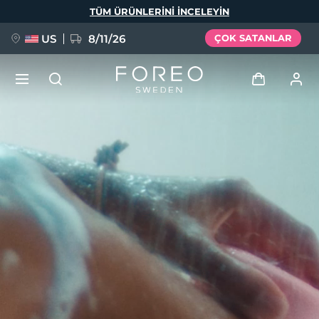
Ana
TÜM ÜRÜNLERINI INCELEYIN
içeriğe
atla
US
8/11/26
ÇOK SATANLAR
YENİ
Giriş
Dil Seçimi
BREAKING NEWS
Kullanici profi̇li̇
English
Deutsch
Español
Cihazlarım
FAQ™ Pure Beauty-Tech Elixir
Français
Italiano
Português
Siparişlerim
Polski
Svenska
Русский
Türkçe
简体中文
繁體中文
Adresim
issa™ Teeth Whitening Set
Aboneliklerim