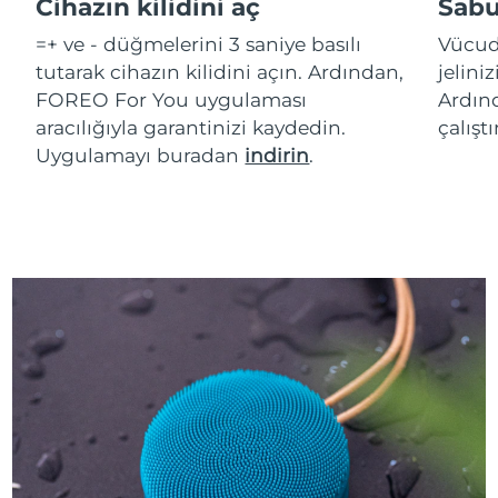
Cihazın kilidini aç
Sabu
=+ ve - düğmelerini 3 saniye basılı
Vücud
tutarak cihazın kilidini açın. Ardından,
jelini
FOREO For You uygulaması
Ardınd
aracılığıyla garantinizi kaydedin.
çalışt
Uygulamayı buradan
indirin
.