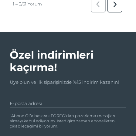
Özel indirimleri
kaçırma!
Üye olun ve ilk siparişinizde %15 indirim kazanın!
E-posta adresi
“Abone Ol”a basarak FOREO'dan pazarlama mesajları
almayı kabul ediyorum. İstediğim zaman abonelikten
çıkabileceğimi biliyorum.