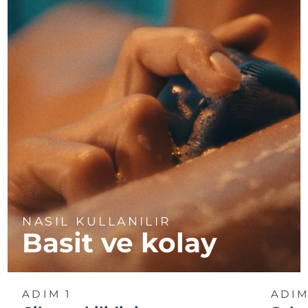
NASIL KULLANILIR
Basit ve kolay
ADIM 1
ADIM