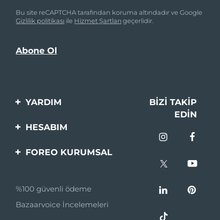
Bu site reCAPTCHA tarafından koruma altındadır ve Google
Gizlilik politikası
ile
Hizmet Şartları
geçerlidir.
YARDIM
BIZI TAKIP
EDIN
Bi̇zi̇mle İleti̇şi̇me Geçi̇n
HESABIM
Si̇pari̇şler & Sevki̇yat
Ürün Kaydı
FOREO KURUMSAL
Garanti̇ & İade
Destek
FOREO Hakkinda
Sık Sorulan Sorular
%100 güvenli ödeme
Ortaklik Programi
Pil bilgileri
Bazaarvoice İncelemeleri
Ortaklık haberleri