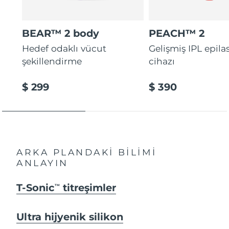
BEAR™ 2 body
PEACH™ 2
Hedef odaklı vücut
Gelişmiş IPL epila
şekillendirme
cihazı
$ 299
$ 390
ARKA PLANDAKİ BİLİMİ
ANLAYIN
T-Sonic
titreşimler
TM
Ultra hijyenik silikon