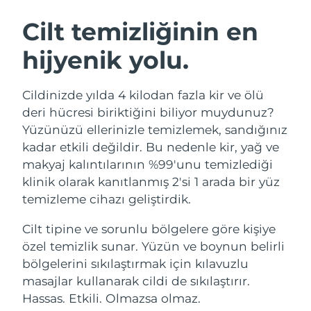
İSVEÇ GÜZELLIK RUTINI
Avustralya
Tahmini teslim tarihi
13/8/26
Cilt temizliğinin en
Avusturya
Tahmini teslim tarihi
10/8/26
hijyenik yolu.
Bahreyn
Tahmini teslim tarihi
11/8/26
Yüz temizleme
Yüz sıkılaştırma
Cildinizde yılda 4 kilodan fazla kir ve ölü
Belçika
Tahmini teslim tarihi
10/8/26
LUNA™ 4 seti
BEAR™ 2 seti
deri hücresi biriktiğini biliyor muydunuz?
Anti-aging massage
Microcurrent toning
Yüzünüzü ellerinizle temizlemek, sandığınız
Bermuda
Tahmini teslim tarihi
16/8/26
kadar etkili değildir. Bu nedenle kir, yağ ve
makyaj kalıntılarının %99'unu temizlediği
Nemlendirme
Ağız bakımı
Bosna-Hersek
Tahmini teslim tarihi
13/8/26
LUNA™ 4 Plus
BEAR™ 2 go
klinik olarak kanıtlanmış 2'si 1 arada bir yüz
UFO™ 3 seti
issa™ 4
Massage, LED heating
Microcurrent toning on-the-go
temizleme cihazı geliştirdik.
Brunei
Tahmini teslim tarihi
15/8/26
FAQ™ YAŞLANMA KARŞITI BAKIM
Deep facial hydration
Hybrid silicone sonic toothbrush
Cilt tipine ve sorunlu bölgelere göre kişiye
Bulgaristan
Tahmini teslim tarihi
10/8/26
NEW
özel temizlik sunar. Yüzün ve boynun belirli
LUNA™ 4 Men
BEAR™ 2 eyes & lips
UFO™ 3 LED
issa™ 4 plus
bölgelerini sıkılaştırmak için kılavuzlu
Kanada
For men, anti-aging massage
Microcurrent line smoothing device
Tahmini teslim tarihi
14/8/26
Near-infrared and red light therapy
masajlar kullanarak cildi de sıkılaştırır.
Smart hybrid silicone sonic toothbrush
device
Yaşlanma karşıtı
LED bakım
Şili
Hassas. Etkili. Olmazsa olmaz.
Tahmini teslim tarihi
14/8/26