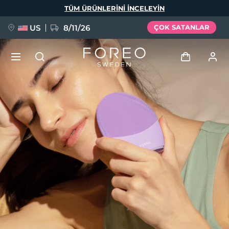
Ana
TÜM ÜRÜNLERINI INCELEYIN
içeriğe
atla
US
8/11/26
ÇOK SATANLAR
YENİ
Giriş
Dil Seçimi
BREAKING NEWS
Kullanici profi̇li̇
English
Deutsch
Español
Cihazlarım
FAQ™ Pure Beauty-Tech Elixir
Français
Italiano
Português
Siparişlerim
Polski
Svenska
Русский
Türkçe
简体中文
繁體中文
Adresim
issa™ Teeth Whitening Set
Aboneliklerim