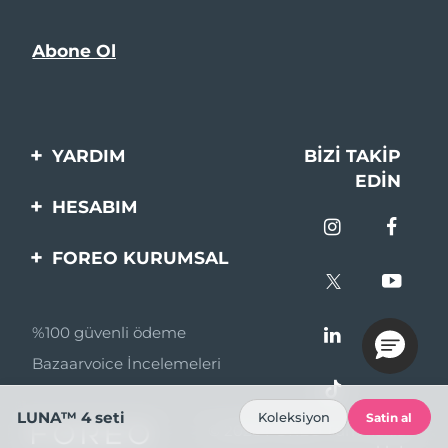
YARDIM
BIZI TAKIP
EDIN
Bi̇zi̇mle İleti̇şi̇me Geçi̇n
HESABIM
Si̇pari̇şler & Sevki̇yat
Ürün Kaydı
FOREO KURUMSAL
Garanti̇ & İade
Destek
FOREO Hakkinda
Sık Sorulan Sorular
%100 güvenli ödeme
Ortaklik Programi
Pil bilgileri
Bazaarvoice İncelemeleri
Ortaklık haberleri
MYSA
LUNA™ 4 seti
Koleksiyon
Satin al
© 2026 FOREO Tüm hakları