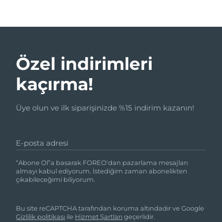
Özel indirimleri
kaçırma!
Üye olun ve ilk siparişinizde %15 indirim kazanın!
E-posta adresi
“Abone Ol”a basarak FOREO'dan pazarlama mesajları
almayı kabul ediyorum. İstediğim zaman abonelikten
çıkabileceğimi biliyorum.
Bu site reCAPTCHA tarafından koruma altındadır ve Google
Gizlilik politikası
ile
Hizmet Şartları
geçerlidir.