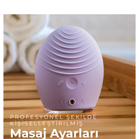
PROFESYONEL ŞEKİLDE
KİŞİSELLEŞTİRİLMİŞ
Masaj Ayarları