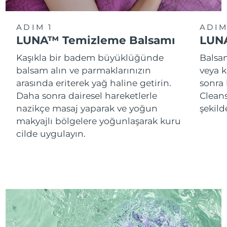
ADIM 1
ADIM
LUNA™ Temizleme Balsamı
LUNA
Kaşıkla bir badem büyüklüğünde
Balsam
balsam alın ve parmaklarınızın
veya k
arasında eriterek yağ haline getirin.
sonra
Daha sonra dairesel hareketlerle
Cleans
nazikçe masaj yaparak ve yoğun
şekild
makyajlı bölgelere yoğunlaşarak kuru
cilde uygulayın.