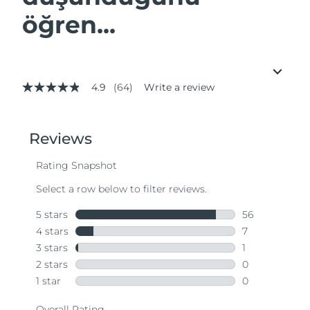
öğren...
4.9
(64)
Write a review
4.9
out
of
5
stars,
average
rating
value.
Read
64
Reviews.
Same
page
link.