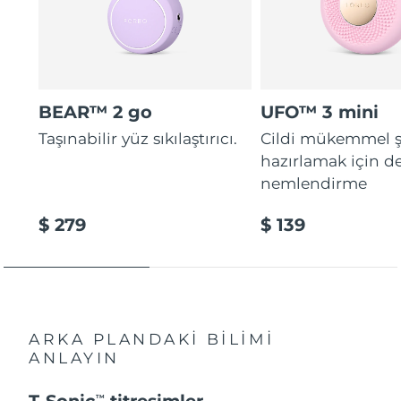
BEAR™ 2 go
UFO™ 3 mini
Taşınabilir yüz sıkılaştırıcı.
Cildi mükemmel ş
hazırlamak için d
nemlendirme
$ 279
$ 139
ARKA PLANDAKİ BİLİMİ
ANLAYIN
T-Sonic
titreşimler
TM