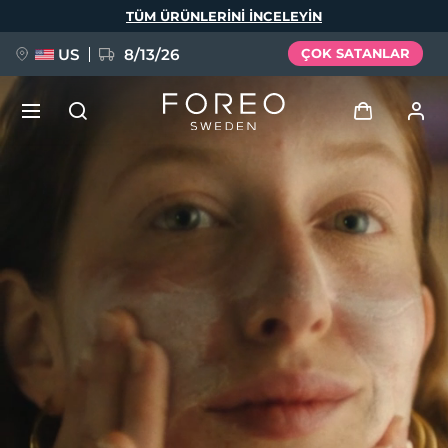
Ana
TÜM ÜRÜNLERINI INCELEYIN
içeriğe
atla
US
8/13/26
ÇOK SATANLAR
YENİ
Giriş
Dil Seçimi
BREAKING NEWS
Kullanici profi̇li̇
English
Deutsch
Español
Cihazlarım
FAQ™ Pure Beauty-Tech Elixir
Français
Italiano
Português
Siparişlerim
Polski
Svenska
Русский
Türkçe
简体中文
繁體中文
Adresim
issa™ Teeth Whitening Set
Aboneliklerim