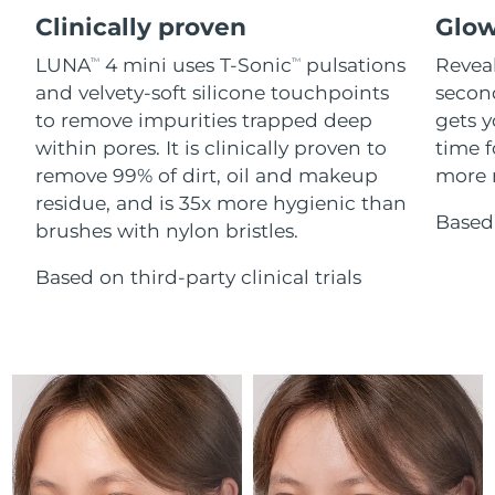
Advanced pore care essentials
For healthy hair
18% PAP
Clinically proven
Glow
İsrail
Tahmini teslim tarihi
8/16/26
Kozmetik ürünleri
Erkekler
LUNA
4 mini uses T-Sonic
pulsations
Reveal
TM
TM
İtalya
Tahmini teslim tarihi
8/12/26
and velvety-soft silicone touchpoints
secon
to remove impurities trapped deep
gets y
Japonya
Tahmini teslim tarihi
8/15/26
within pores. It is clinically proven to
time f
Tüm Ürünler
remove 99% of dirt, oil and makeup
more r
Jersey
Tahmini teslim tarihi
8/17/26
residue, and is 35x more hygienic than
Based 
brushes with nylon bristles.
Kazakistan
Tahmini teslim tarihi
8/14/26
FOREO APP
Based on third-party clinical trials
Kuveyt
Tahmini teslim tarihi
8/12/26
HAKKINDA
Letonya
Tahmini teslim tarihi
8/12/26
Lübnan
Tahmini teslim tarihi
8/13/26
Litvanya
Tahmini teslim tarihi
8/12/26
Lüksemburg
Tahmini teslim tarihi
8/12/26