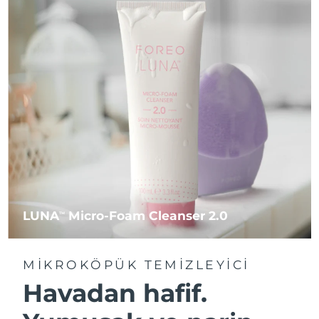
LUNA
Micro-Foam Cleanser 2.0
TM
MIKROKÖPÜK TEMIZLEYICI
Havadan hafif.