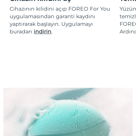
Cihazının kilidini açıp FOREO For You
Yüzün
uygulamasından garanti kaydını
temizl
yaptırarak başlayın. Uygulamayı
FOREO
buradan
indirin
.
Ardın