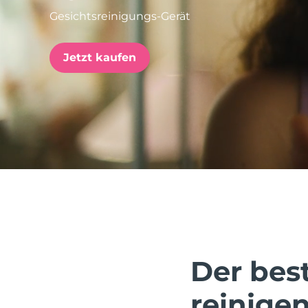
Gesichtsreinigungs-Gerät
issa™ Teeth Whitening Set
Jetzt kaufen
FAQ™ Dual LED Panel
BELIEBT
Sonderangebote
Bestseller
Der bes
reinige