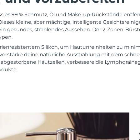
ass es 99 % Schmutz, Öl und Make-up-Rückstände entfern
 Dieses kleine, aber mächtige, intelligente Gesichtsrei
 ein gesundes, strahlendes Aussehen. Der 2-Zonen-Bürs
typen.
rienresistentem Silikon, um Hautunreinheiten zu mini
verstärke deine natürliche Ausstrahlung mit dem schn
e abgestorbene Hautzellen, verbessere die Lymphdrain
odukte.