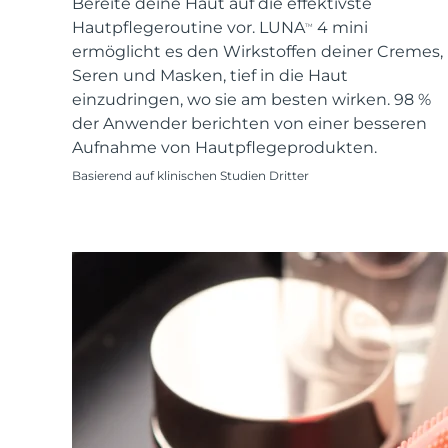
KIWI™ skincare
Bereite deine Haut auf die effektivste
All acne treatment devices
All revitalizing eye massagers
Serum
issa™ Teeth Whitening Gel
Hautpflegeroutine vor. LUNA
4 mini
Advanced pore care essentials
TM
For healthy hair
18% PAP
ermöglicht es den Wirkstoffen deiner Cremes,
Kosmetik
Männer
Seren und Masken, tief in die Haut
einzudringen, wo sie am besten wirken. 98 %
der Anwender berichten von einer besseren
Aufnahme von Hautpflegeprodukten.
Basierend auf klinischen Studien Dritter
Kaufe alles
FOREO APP
ÜBER