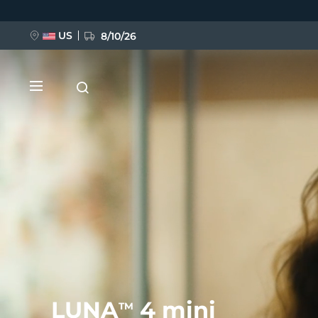
Direkt
zum
Inhalt
US
8/10/26
NEU
BREAKING NEWS
FAQ™ Pure Beauty-Tech Elixir
LUNA
4 mini
TM