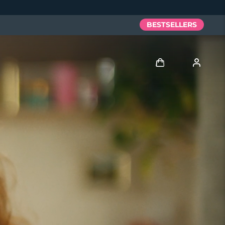
BESTSELLERS
Anmelden
Benutzerkonto
Meine Geräte
Meine Bestellungen
Meine Adressen
Meine Abonnements