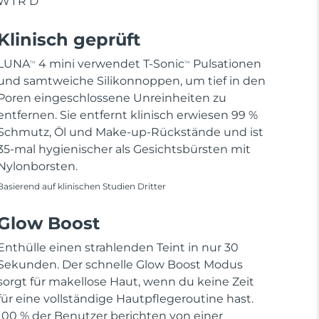
WIRD
Klinisch geprüft
LUNA
4 mini verwendet T-Sonic
Pulsationen
TM
TM
und samtweiche Silikonnoppen, um tief in den
Poren eingeschlossene Unreinheiten zu
entfernen. Sie entfernt klinisch erwiesen 99 %
Schmutz, Öl und Make-up-Rückstände und ist
35-mal hygienischer als Gesichtsbürsten mit
Nylonborsten.
Basierend auf klinischen Studien Dritter
Glow Boost
Enthülle einen strahlenden Teint in nur 30
Sekunden. Der schnelle Glow Boost Modus
sorgt für makellose Haut, wenn du keine Zeit
für eine vollständige Hautpflegeroutine hast.
100 % der Benutzer berichten von einer