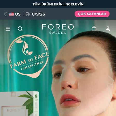
Ana
TÜM ÜRÜNLERINI INCELEYIN
içeriğe
atla
US
8/9/26
ÇOK SATANLAR
YENİ
Giriş
Dil Seçimi
BREAKING NEWS
Kullanici profi̇li̇
English
Deutsch
Español
Cihazlarım
FAQ™ Pure Beauty-Tech Elixir
Français
Italiano
Português
Siparişlerim
Polski
Svenska
Русский
Türkçe
简体中文
繁體中文
Adresim
issa™ Teeth Whitening Set
Aboneliklerim