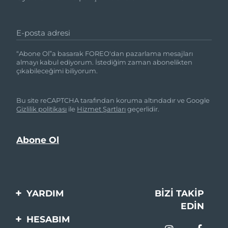
E-posta adresi
“Abone Ol”a basarak FOREO'dan pazarlama mesajları
almayı kabul ediyorum. İstediğim zaman abonelikten
çıkabileceğimi biliyorum.
Bu site reCAPTCHA tarafından koruma altındadır ve Google
Gizlilik politikası
ile
Hizmet Şartları
geçerlidir.
YARDIM
BIZI TAKIP
EDIN
Bi̇zi̇mle İleti̇şi̇me Geçi̇n
HESABIM