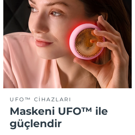
Türkiye
Tahmini teslim tarihi
9/8/26
Birleşik Arap
Tahmini teslim tarihi
9/8/26
Emirlikleri
Birleşik Krallık
Tahmini teslim tarihi
8/8/26
Amerika Birleşik
Tahmini teslim tarihi
9/8/26
Devletleri
Özbekistan
Tahmini teslim tarihi
13/8/26
Vietnam
Tahmini teslim tarihi
14/8/26
UFO™ CIHAZLARI
Maskeni UFO™ ile
güçlendir