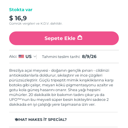
Stokta var
Çin Makao ÖİB
Tahmini teslim tarihi
10/8/26
$ 16,9
Gümrük vergileri ve K.D.V. dahildir.
Malezya
Tahmini teslim tarihi
11/8/26
Sepete Ekle
Malta
Tahmini teslim tarihi
8/8/26
Meksika
Tahmini teslim tarihi
12/8/26
8/9/26
US
Alıcı:
Tahmini teslim tarihi:
Monako
Tahmini teslim tarihi
9/8/26
Brezilya açai meyvesi - doğanın gençlik pınarı - cildinizi
antioksidanlarla doldurur, sıkılaştırır ve ince çizgileri
Hollanda
pürüzsüzleştirir. Güçlü tripeptit mimik kırışıklıklarına karşı
Tahmini teslim tarihi
8/8/26
botoks gibi çalışır, meyan kökü pigmentasyonu azaltır ve
gotu kola güneş hasarını onarır. Shea yağı hepsini
Yeni Zelanda
Tahmini teslim tarihi
8/8/26
mühürler. 20 dakikalık bir bakımın tadını çıkar ya da
UFO™'nun bu meyveli süper besin kokteylini sadece 2
dakikada en iyi çalıştığı yere taşımasına izin ver.
Norveç
Tahmini teslim tarihi
8/8/26
WHAT MAKES IT SPECIAL?
Umman
Tahmini teslim tarihi
11/8/26