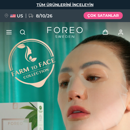
Ana
TÜM ÜRÜNLERINI INCELEYIN
içeriğe
atla
US
8/10/26
ÇOK SATANLAR
YENİ
Giriş
Dil Seçimi
BREAKING NEWS
Kullanici profi̇li̇
English
Deutsch
Español
Cihazlarım
FAQ™ Pure Beauty-Tech Elixir
Français
Italiano
Português
Siparişlerim
Polski
Svenska
Русский
Türkçe
简体中文
繁體中文
Adresim
issa™ Teeth Whitening Set
Aboneliklerim