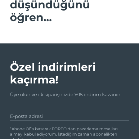
düşündüğünü
öğren...
Özel indirimleri
kaçırma!
Üye olun ve ilk siparişinizde %15 indirim kazanın!
E-posta adresi
“Abone Ol”a basarak FOREO'dan pazarlama mesajları
almayı kabul ediyorum. İstediğim zaman abonelikten