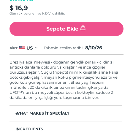
$ 16,9
Çin Makao ÖİB
Tahmini teslim tarihi
8/11/26
Gümrük vergileri ve K.D.V. dahildir.
Malezya
Tahmini teslim tarihi
8/12/26
Sepete Ekle
Malta
Tahmini teslim tarihi
8/9/26
8/10/26
US
Alıcı:
Tahmini teslim tarihi:
Meksika
Tahmini teslim tarihi
8/13/26
Brezilya açai meyvesi - doğanın gençlik pınarı - cildinizi
antioksidanlarla doldurur, sıkılaştırır ve ince çizgileri
Monako
Tahmini teslim tarihi
8/10/26
pürüzsüzleştirir. Güçlü tripeptit mimik kırışıklıklarına karşı
botoks gibi çalışır, meyan kökü pigmentasyonu azaltır ve
gotu kola güneş hasarını onarır. Shea yağı hepsini
Hollanda
Tahmini teslim tarihi
8/9/26
mühürler. 20 dakikalık bir bakımın tadını çıkar ya da
UFO™'nun bu meyveli süper besin kokteylini sadece 2
Yeni Zelanda
Tahmini teslim tarihi
8/9/26
dakikada en iyi çalıştığı yere taşımasına izin ver.
Norveç
Tahmini teslim tarihi
8/9/26
WHAT MAKES IT SPECIAL?
Zeytinyağı ve jojoba yağı besler ve dengeyi sağlar -
Umman
Tahmini teslim tarihi
8/12/26
zengin nemlendirme, sıfır tıkalı gözenek.
INGREDIENTS