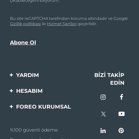
çıkabileceğimi biliyorum.
Bu site reCAPTCHA tarafından koruma altındadır ve Google
Gizlilik politikası
ile
Hizmet Şartları
geçerlidir.
YARDIM
BIZI TAKIP
EDIN
Bi̇zi̇mle İleti̇şi̇me Geçi̇n
HESABIM
Si̇pari̇şler & Sevki̇yat
Ürün Kaydı
FOREO KURUMSAL
Garanti̇ & İade
Destek
FOREO Hakkinda
Sık Sorulan Sorular
%100 güvenli ödeme
Ortaklik Programi
Pil bilgileri