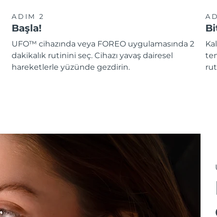
ADIM 2
AD
Başla!
Bi
UFO™ cihazında veya FOREO uygulamasında 2
Kal
dakikalık rutinini seç. Cihazı yavaş dairesel
te
hareketlerle yüzünde gezdirin.
rut