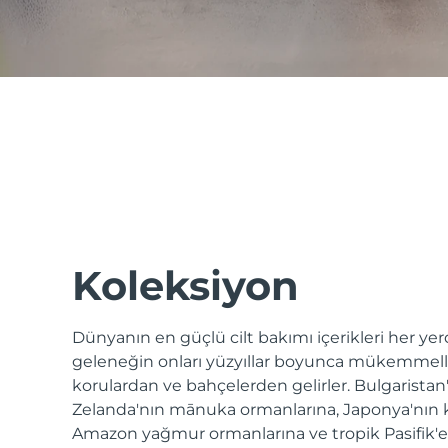
issa™ Teeth Whitening Set
FAQ™ Dual LED Panel
POPÜLER
Koleksiyon
Dünyanın en güçlü cilt bakımı içerikleri her y
Özel teklifler
Çok satanlar
geleneğin onları yüzyıllar boyunca mükemmelleş
korulardan ve bahçelerden gelirler. Bulgaristan
Zelanda'nın mānuka ormanlarına, Japonya'nın
Amazon yağmur ormanlarına ve tropik Pasifik'e -