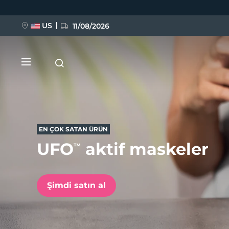
Ana
içeriğe
atla
US
11/08/2026
EN ÇOK SATAN ÜRÜN
UFO
aktif maskeler
™
YENİ
BREAKING NEWS
Şimdi satın al
FAQ™ Pure Beauty-Tech Elixir