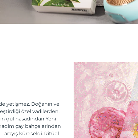
erde yetişmez. Doğanın ve
tirdiği özel vadilerden,
'ın gül hasadından Yeni
 kadim çay bahçelerinden
 arayış küreseldi. Ritüel