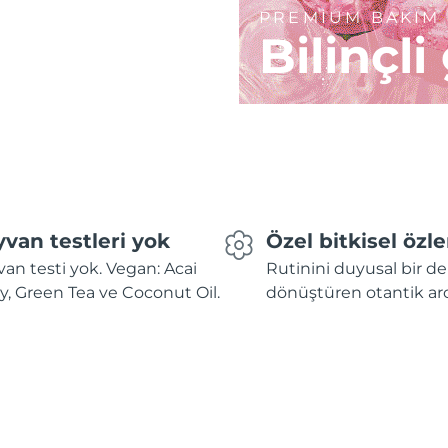
PREMİUM BAKIM
Bilinçli
van testleri yok
Özel bitkisel özle
an testi yok. Vegan: Acai
Rutinini duyusal bir 
y, Green Tea ve Coconut Oil.
dönüştüren otantik ar