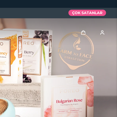
ÇOK SATANLAR
Giriş
Kullanici profi̇li̇
Cihazlarım
Siparişlerim
Adresim
Aboneliklerim