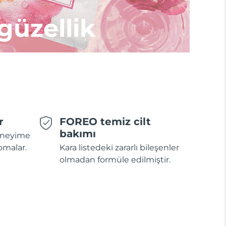
 güzellik
r
FOREO temiz cilt
bakımı
deneyime
omalar.
Kara listedeki zararlı bileşenler
olmadan formüle edilmiştir.