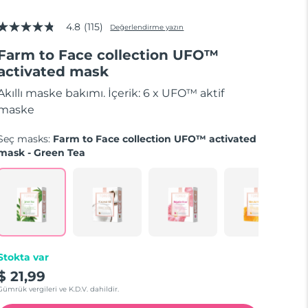
4.8
(115)
Değerlendirme yazın
5
üzerinden
Farm to Face collection UFO™
4.8
yıldız,
activated mask
ortalama
puan
Akıllı maske bakımı. İçerik: 6 x UFO™ aktif
değeri.
Read
maske
115
Reviews.
Seç masks:
Farm to Face collection UFO™ activated
Aynı
sayfa
mask - Green Tea
bağlantısı.
Stokta var
$ 21,99
Gümrük vergileri ve K.D.V. dahildir.