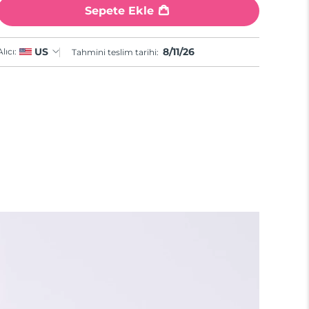
Sepete Ekle
8/11/26
US
Alıcı:
Tahmini teslim tarihi: