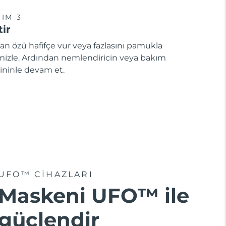
IM 3
tir
an özü hafifçe vur veya fazlasını pamukla
mizle. Ardından nemlendiricin veya bakım
ininle devam et.
UFO™ CIHAZLARI
Maskeni UFO™ ile
güçlendir