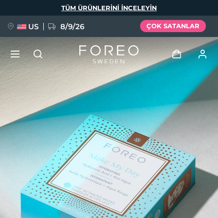
Ana
TÜM ÜRÜNLERINI INCELEYIN
içeriğe
atla
US
8/9/26
ÇOK SATANLAR
YENİ
Giriş
Dil Seçimi
BREAKING NEWS
Kullanici profi̇li̇
English
Deutsch
Español
Cihazlarım
FAQ™ Pure Beauty-Tech Elixir
Français
Italiano
Português
Siparişlerim
Polski
Svenska
Русский
Türkçe
简体中文
繁體中文
Adresim
issa™ Teeth Whitening Set
Aboneliklerim