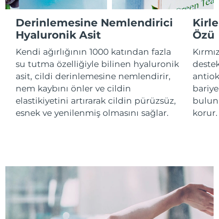
Derinlemesine Nemlendirici
Kirl
Çin Makao ÖİB
Tahmini teslim tarihi
8/10/26
Hyaluronik Asit
Özü
Malezya
Tahmini teslim tarihi
8/11/26
Kendi ağırlığının 1000 katından fazla
Kırmız
su tutma özelliğiyle bilinen hyaluronik
destek
Malta
Tahmini teslim tarihi
8/8/26
asit, cildi derinlemesine nemlendirir,
antiok
nem kaybını önler ve cildin
bariye
Meksika
Tahmini teslim tarihi
8/12/26
elastikiyetini artırarak cildin pürüzsüz,
buluna
esnek ve yenilenmiş olmasını sağlar.
korur.
Monako
Tahmini teslim tarihi
8/9/26
Hollanda
Tahmini teslim tarihi
8/8/26
Yeni Zelanda
Tahmini teslim tarihi
8/8/26
Norveç
Tahmini teslim tarihi
8/8/26
Umman
Tahmini teslim tarihi
8/11/26