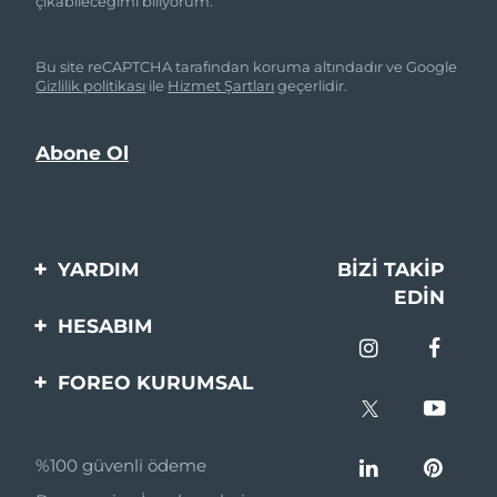
çıkabileceğimi biliyorum.
Bu site reCAPTCHA tarafından koruma altındadır ve Google
Gizlilik politikası
ile
Hizmet Şartları
geçerlidir.
YARDIM
BIZI TAKIP
EDIN
Bi̇zi̇mle İleti̇şi̇me Geçi̇n
HESABIM
Si̇pari̇şler & Sevki̇yat
Ürün Kaydı
FOREO KURUMSAL
Garanti̇ & İade
Destek
FOREO Hakkinda
Sık Sorulan Sorular
%100 güvenli ödeme
Ortaklik Programi
Pil bilgileri