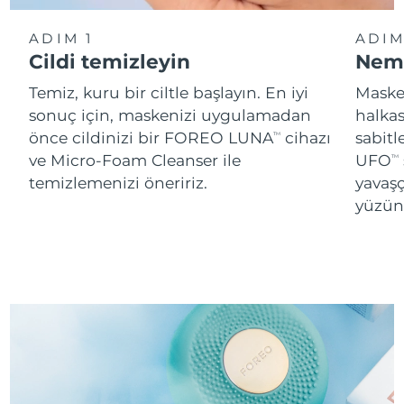
ADIM 1
ADIM
Cildi temizleyin
Neml
Temiz, kuru bir ciltle başlayın. En iyi
Maskey
sonuç için, maskenizi uygulamadan
halka
önce cildinizi bir FOREO LUNA
cihazı
sabitl
TM
ve Micro-Foam Cleanser ile
UFO
TM
temizlemenizi öneririz.
yavaşç
yüzünü