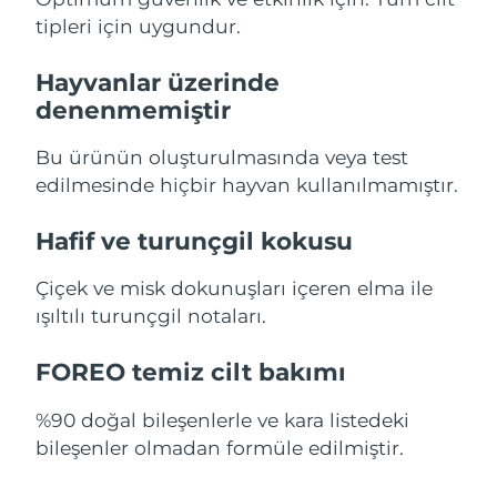
tipleri için uygundur.
Slovakya
Tahmini teslim tarihi
8/8/26
Hayvanlar üzerinde
Slovenya
Tahmini teslim tarihi
8/8/26
denenmemiştir
Güney Afrika
Tahmini teslim tarihi
8/16/26
Bu ürünün oluşturulmasında veya test
edilmesinde hiçbir hayvan kullanılmamıştır.
Güney Kore
Tahmini teslim tarihi
8/10/26
Hafif ve turunçgil kokusu
İspanya
Tahmini teslim tarihi
8/8/26
Çiçek ve misk dokunuşları içeren elma ile
İsveç
Tahmini teslim tarihi
8/8/26
ışıltılı turunçgil notaları.
İsviçre
Tahmini teslim tarihi
8/8/26
FOREO temiz cilt bakımı
Tayvan
Tahmini teslim tarihi
8/13/26
%90 doğal bileşenlerle ve kara listedeki
bileşenler olmadan formüle edilmiştir.
Tayland
Tahmini teslim tarihi
8/12/26