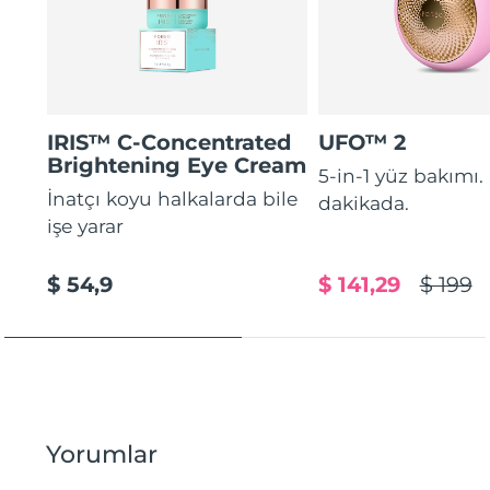
IRIS™ C-Concentrated
UFO™ 2
Brightening Eye Cream
5-in-1 yüz bakımı.
İnatçı koyu halkalarda bile
dakikada.
işe yarar
$ 54,9
$ 141,29
$ 199