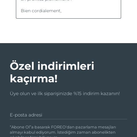
Özel indirimleri
kaçırma!
Üye olun ve ilk siparişinizde %15 indirim kazanın!
E-posta adresi
“Abone Ol”a basarak FOREO'dan pazarlama mesajları
almayı kabul ediyorum. İstediğim zaman abonelikten