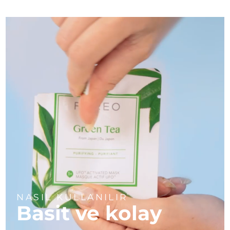
Türkiye
Tahmini teslim tarihi
8/9/26
Birleşik Arap
Tahmini teslim tarihi
8/9/26
Emirlikleri
Birleşik Krallık
Tahmini teslim tarihi
8/8/26
Amerika Birleşik
Tahmini teslim tarihi
8/9/26
Devletleri
Özbekistan
Tahmini teslim tarihi
8/13/26
Vietnam
Tahmini teslim tarihi
8/14/26
NASIL KULLANILIR
Basit ve kolay