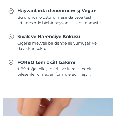
Hayvanlarda denenmemiş; Vegan
Slovakya
Tahmini teslim tarihi
8/10/26
Bu ürünün oluşturulmasında veya test
edilmesinde hiçbir hayvan kullanılmamıştır.
Slovenya
Tahmini teslim tarihi
8/10/26
Güney Afrika
Tahmini teslim tarihi
8/18/26
Sıcak ve Narenciye Kokusu
Çiçeksi meyveli bir denge ile yumuşak ve
Güney Kore
Tahmini teslim tarihi
8/12/26
davetkar koku.
İspanya
Tahmini teslim tarihi
8/10/26
FOREO temiz cilt bakımı
%89 doğal bileşenlerle ve kara listedeki
İsveç
Tahmini teslim tarihi
8/10/26
bileşenler olmadan formüle edilmiştir.
İsviçre
Tahmini teslim tarihi
8/10/26
Tayvan
Tahmini teslim tarihi
8/15/26
Tayland
Tahmini teslim tarihi
8/14/26