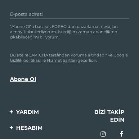
E-posta adresi
“Abone Ol”a basarak FOREO'dan pazarlama mesajları
almayı kabul ediyorum. İstediğim zaman abonelikten
çıkabileceğimi biliyorum.
Bu site reCAPTCHA tarafından koruma altındadır ve Google
Gizlilik politikası
ile
Hizmet Şartları
geçerlidir.
YARDIM
BIZI TAKIP
EDIN
Bi̇zi̇mle İleti̇şi̇me Geçi̇n
HESABIM
Si̇pari̇şler & Sevki̇yat