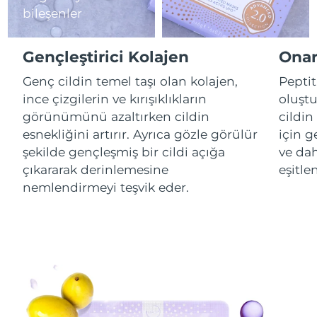
bileşenler
Çin Makao ÖİB
Tahmini teslim tarihi
8/12/26
Gençleştirici Kolajen
Onar
Malezya
Tahmini teslim tarihi
8/13/26
Genç cildin temel taşı olan kolajen,
Peptit
ince çizgilerin ve kırışıklıkların
oluştu
Malta
Tahmini teslim tarihi
8/10/26
görünümünü azaltırken cildin
cildin
Meksika
Tahmini teslim tarihi
8/14/26
esnekliğini artırır. Ayrıca gözle görülür
için g
şekilde gençleşmiş bir cildi açığa
ve dah
Monako
Tahmini teslim tarihi
8/11/26
çıkararak derinlemesine
eşitle
nemlendirmeyi teşvik eder.
Hollanda
Tahmini teslim tarihi
8/10/26
Yeni Zelanda
Tahmini teslim tarihi
8/10/26
Norveç
Tahmini teslim tarihi
8/10/26
Umman
Tahmini teslim tarihi
8/13/26