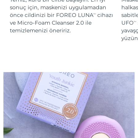
sonuç için, maskenizi uygulamadan
halka
önce cildinizi bir FOREO LUNA
cihazı
sabitl
TM
ve Micro-Foam Cleanser 2.0 ile
UFO
TM
temizlemenizi öneririz.
yavaşç
yüzünü