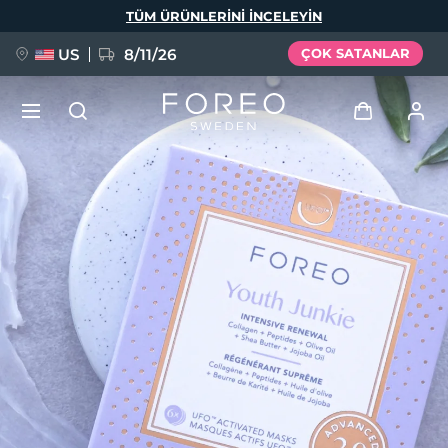
Ana
TÜM ÜRÜNLERINI INCELEYIN
içeriğe
atla
US
8/11/26
ÇOK SATANLAR
YENİ
Giriş
Dil Seçimi
BREAKING NEWS
Kullanici profi̇li̇
English
Deutsch
Español
Cihazlarım
FAQ™ Pure Beauty-Tech Elixir
Français
Italiano
Português
Siparişlerim
Polski
Svenska
Русский
Türkçe
简体中文
繁體中文
Adresim
issa™ Teeth Whitening Set
Aboneliklerim