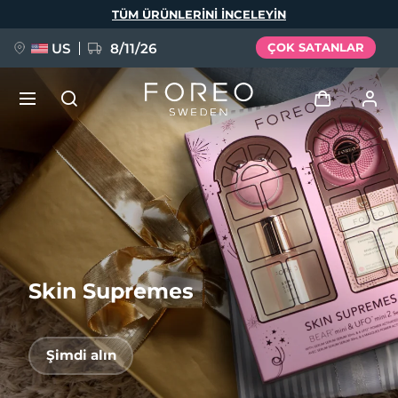
Ana
TÜM ÜRÜNLERINI INCELEYIN
içeriğe
atla
US
8/11/26
ÇOK SATANLAR
YENİ
Giriş
Dil Seçimi
BREAKING NEWS
Kullanici profi̇li̇
English
Deutsch
Español
Cihazlarım
FAQ™ Pure Beauty-Tech Elixir
Français
Italiano
Português
Skin Supremes
Siparişlerim
Polski
Svenska
Русский
Türkçe
简体中文
繁體中文
Adresim
Şimdi alın
issa™ Teeth Whitening Set
Aboneliklerim