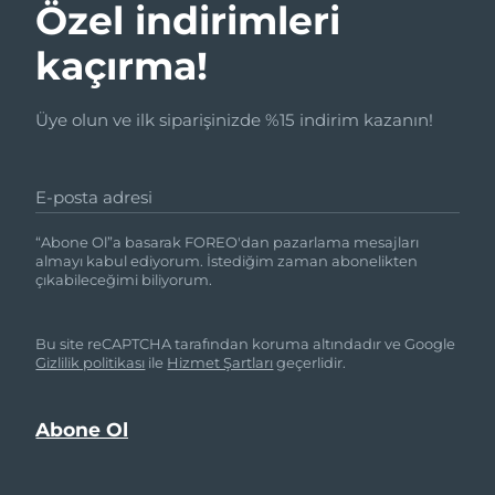
Advanced pore care essentials
Özel indirimleri
For healthy hair
18% PAP
İsrail
Tahmini teslim tarihi
8/14/26
Kozmetik ürünleri
Erkekler
kaçırma!
İtalya
Tahmini teslim tarihi
8/10/26
Üye olun ve ilk siparişinizde %15 indirim kazanın!
Japonya
Tahmini teslim tarihi
8/13/26
Tüm Ürünler
Jersey
Tahmini teslim tarihi
8/15/26
E-posta adresi
Kazakistan
Tahmini teslim tarihi
8/12/26
“Abone Ol”a basarak FOREO'dan pazarlama mesajları
FOREO APP
almayı kabul ediyorum. İstediğim zaman abonelikten
çıkabileceğimi biliyorum.
Kuveyt
Tahmini teslim tarihi
8/10/26
HAKKINDA
Letonya
Tahmini teslim tarihi
8/10/26
Bu site reCAPTCHA tarafından koruma altındadır ve Google
Gizlilik politikası
ile
Hizmet Şartları
geçerlidir.
Lübnan
Tahmini teslim tarihi
8/11/26
Litvanya
Tahmini teslim tarihi
8/10/26
Lüksemburg
Tahmini teslim tarihi
8/10/26