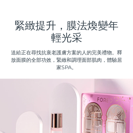
發貨國家
美國
預計送達日期
8/11/26
緊緻提升，膜法煥變年
FAQ™ Dual LED Panel
英國
預計送達日期
8/10/26
輕光采
熱門產品
西班牙
預計送達日期
8/10/26
送給正在尋找抗衰老護膚方案的人的完美禮物。釋
放面膜的全部功效，緊緻和調理面部肌肉，體驗居
澳洲
預計送達日期
8/13/26
家SPA。
法國
預計送達日期
8/10/26
特別優惠
暢銷產品
德國
預計送達日期
8/10/26
加拿大
預計送達日期
8/14/26
紅光療法
澳洲
預計送達日期
8/13/26