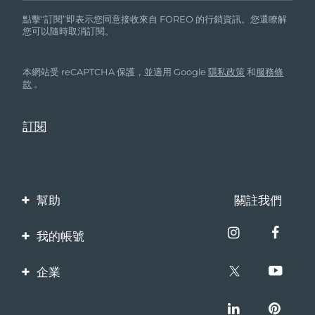
Advanced pore care essentials
以色列
預計送達日期
8/14/26
For healthy hair
18% PAP
點擊“訂閱”即表示您同意接收來自 FOREO 的行銷資訊。您還瞭解
護膚品
男士
您可以隨時取消訂閱。
義大利
預計送達日期
8/10/26
日本
預計送達日期
8/13/26
本網站受 reCAPTCHA 保護，並適用 Google
隱私政策
和
服務條
款
。
澤西島
預計送達日期
8/15/26
全部購買
哈薩克
預計送達日期
8/12/26
FOREO APP
科威特
預計送達日期
8/10/26
關於我們
幫助
關註我們
拉脫維亞
預計送達日期
8/10/26
聯繫我們
黎巴嫩
預計送達日期
8/11/26
我的帳號
訂單與運輸
產品註冊
立陶宛
預計送達日期
8/10/26
企業
保修與退換貨
客服支持
盧森堡
關於FOREO
預計送達日期
8/10/26
常見問題