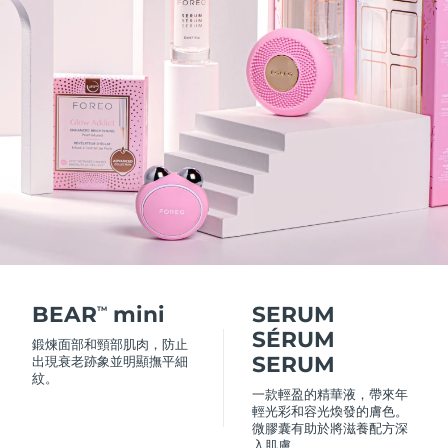
瑞典美膚護理
奧地利
預計送達日期
8/10/26
巴林
預計送達日期
8/11/26
面部清潔
緊致提拉
比利時
預計送達日期
8/10/26
LUNA™ 4 套裝
BEAR™ 2 套裝
百慕達
預計送達日期
8/16/26
Anti-aging massage
Microcurrent toning
波士尼亞與赫塞哥維納
預計送達日期
8/13/26
補水保濕
口腔護理
LUNA™ 4 Plus
BEAR™ 2 go
汶萊
預計送達日期
8/15/26
UFO™ 3 套裝
issa™ 4
Massage, LED heating
Microcurrent toning on-the-go
FAQ™ 抗老護理
Deep facial hydration
Hybrid silicone sonic toothbrush
BEAR
mini
SERUM
保加利亞
TM
預計送達日期
8/10/26
SÉRUM
鍛煉面部和頸部肌肉，防止
NEW
LUNA™ 4 Men
BEAR™ 2 eyes & lips
加拿大
SERUM
預計送達日期
8/14/26
出現衰老跡象並明顯撫平細
UFO™ 3 LED
issa™ 4 plus
紋。
For men, anti-aging massage
Microcurrent line smoothing device
Near-infrared and red light therapy
一款輕盈的精華液，帶來年
Smart hybrid silicone sonic toothbrush
智利
預計送達日期
8/14/26
輕光彩和容光煥發的膚色。
device
抗老
LED 護理
微膠囊有助於將滋養配方深
入肌膚。