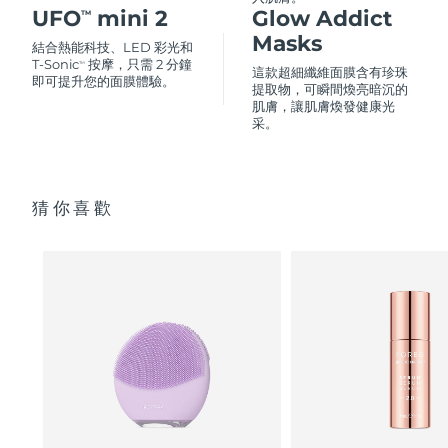
FAQ™ 101
FAQ™ 201
中國
LUNA™ 4 mini
面部提拉護理
預計送達日期
8/10/26
UFO
mini 2
Glow Addict
TM
NEW
issa™ 4 smile
UFO™ 3 mini
Clinical anti-aging
LED mask
For young skin, T-zone
Premium anti-aging skincare
Masks
結合熱能科技、LED 彩光和
哥倫比亞
預計送達日期
8/14/26
Hybrid silicone sonic toothbrush
Red light therapy device for young skin
T-Sonic
按摩，只需 2 分鐘
TM
這款超細纖維面膜含有珍珠
即可提升您的面膜體驗。
生髮
肌膚年輕化
提取物，可瞬間煥亮暗沉的
克羅埃西亞
預計送達日期
8/10/26
FAQ™ 102
FAQ™ 202
LUNA™ 4 go
BEAR™ 設備
肌膚，讓肌膚煥發健康光
FAQ™ 301
FAQ™ 501
采。
issa™ 4 baby
UFO™ 3 go
Advanced clinical anti-aging
LED mask
For travel or gym bag
All premium facelift devices
NEW
賽普勒斯
預計送達日期
8/11/26
LED hair strengthening scalp massager
Full-Spectrum Red Light Therapy
For ages 0-3
Portable red light therapy
捷克
預計送達日期
8/10/26
FAQ™ 103
FAQ™ 211
猜你喜歡
LUNA™護膚
保健品
FAQ™ Scalp Serum
FAQ™ 502
issa™ Teeth Whitening Set
面膜
Luxurious clinical anti-aging set
Anti-aging neck & décolleté LED mask
Premium cleansers & balm
丹麥
預計送達日期
8/10/26
Scalp recovery probiotic serum
Full-Spectrum Red Light Therapy
Dual LED + sonic device & 18% PAP gel
Rejuvenation & hydration
專業治療
愛沙尼亞
預計送達日期
8/10/26
FAQ™ P1 Primer
FAQ™ 221
LUNA™ 設備
FAQ™護膚品
ISSA™ 設備
UFO™ 設備
Manuka honey primer
Anti-aging LED hand mask
芬蘭
FAQ™ Red Light Serum
預計送達日期
8/10/26
All facial cleansing devices
All FAQ™ skincare
All silicone sonic toothbrushes
All deep facial hydration devices
法國
預計送達日期
8/10/26
脫毛
身體護理
FAQ™護膚品
FAQ™護膚品
PEACH™ 2 Pro Max
BEAR™ 2 body
FAQ™產品
FAQ™ skincare
法屬玻里尼西亞
預計送達日期
8/14/26
All FAQ™ skincare
All FAQ™ skincare