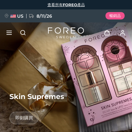
移
查看所有FOREO產品
至
主
內
容
US
8/11/26
暢銷品
新品
登入
語言
BREAKING NEWS
用戶信息
English
Deutsch
Español
我的設備
FAQ™ Pure Beauty-Tech Elixir
Français
Italiano
Português
Skin Supremes
我的訂單
Polski
Svenska
Русский
Türkçe
简体中文
繁體中文
我的地址
即刻購買
issa™ Teeth Whitening Set
我的訂閱