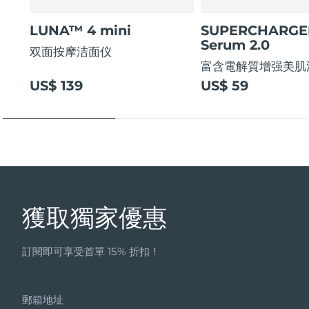
Professional IPL hair removal device
Microcurrent body toning
All hair treatments
All FAQ™ skincare
德國
預計送達日期
8/10/26
LUNA™ 4 mini
SUPERCHARG
FAQ™產品
FAQ™產品
痘肌護理
眼部護理
Serum 2.0
双面按摩洁面仪
直布羅陀
PEACH™ 2
LUNA™ 4 body
預計送達日期
8/14/26
FAQ™ products
All anti-aging treatments
All LED treatments
富含電解質增强美肌
ESPADA™ 2 plus
BEAR™ 2 eyes & lips
IPL hair removal
Massaging body brush
All toning treatments
希臘
US$ 139
US$ 59
預計送達日期
8/10/26
Recurring acne LED therapy
Microcurrent line smoothing device
中國香港特別行政區
預計送達日期
8/11/26
PEACH™ 2 go
SUPERCHARGED™ serum
護發
毛孔護理
ESPADA™ 2
IRIS™ 2
Travel-friendly IPL hair removal
Firming body serum
匈牙利
LUNA™ 4 hair
預計送達日期
8/10/26
KIWI™ derma
Acne treatment device
Rejuvenating eye massager
NEW
2-in-1 LED scalp massager
Diamond microdermabrasion .
冰島
預計送達日期
8/11/26
PEACH™ Cooling Prep Gel
ESPADA™ Blemish Solution
眼部護膚
牙齒美白
獲取獨家優惠
Cooling IPL hair removal gel
印尼
預計送達日期
8/8/26
FLIP™ play advanced
KIWI™
Concentrated acne gel
Advanced eye care treatment
issa™ Teeth Whitening Set
LED light hairbrush
Blackhead remover
愛爾蘭
預計送達日期
8/10/26
更多的
訂閱即可享受首單 15% 折扣！
Dual LED + sonic device & 18% PAP gel
ESPADA™ 設備
眼部護理設備
曼島
預計送達日期
8/12/26
LUNA™ Dual-Peptide Scalp
KIWI™ 皮肤护理
All acne treatment devices
All revitalizing eye massagers
Serum
郵箱地址
issa™ Teeth Whitening Gel