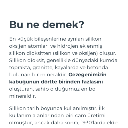
Nakliye ülkesi
POPÜLER
Amerika Birleşik
Bu ne demek?
Tahmini teslim tarihi
8/10/26
Devletleri
Birleşik Krallık
Tahmini teslim tarihi
8/9/26
En küçük bileşenlerine ayrılan silikon,
Özel teklifler
Çok satanlar
oksijen atomları ve hidrojen eklenmiş
İspanya
Tahmini teslim tarihi
8/9/26
silikon dioksitten (silikon ve oksijen) oluşur.
Silikon dioksit, genellikle dünyadaki kumda,
Avustralya
Tahmini teslim tarihi
8/12/26
toprakta, granitte, kayalarda ve betonda
bulunan bir mineraldir.
Gezegenimizin
Kırmızı Işık Terapisi
Fransa
Tahmini teslim tarihi
8/9/26
kabuğunun dörtte birinden fazlasını
oluşturan, sahip olduğumuz en bol
Almanya
Tahmini teslim tarihi
8/9/26
İSVEÇ GÜZELLIK RUTINI
mineraldir.
Kanada
Tahmini teslim tarihi
8/13/26
Silikon tarih boyunca kullanılmıştır. İlk
kullanım alanlarından biri cam üretimi
olmuştur, ancak daha sonra, 1930'larda elde
Yüz temizleme
Yüz sıkılaştırma