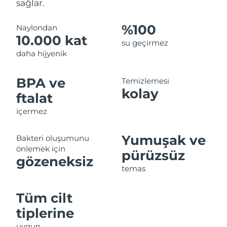
sağlar.
%100
Naylondan
10.000 kat
su geçirmez
daha hijyenik
BPA ve
Temizlemesi
kolay
ftalat
içermez
Yumuşak ve
Bakteri oluşumunu
önlemek için
pürüzsüz
gözeneksiz
temas
Tüm cilt
tiplerine
uygun