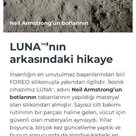
Neil Armstrong’un botlarının
LUNA
’nın
TM
arkasındaki hikaye
İnsanlığın en unutulmaz başarılarından biri
FOREO silikonuyla yakından ilgilidir. İkonik
cihazımız LUNA
, adını
Neil Armstrong’un
TM
botlarının
tabanlarının yapıldığı materyal
olan silikondan almıştır. Sayısız cilt bakımı
rutininin bir parçası haline gelen, vücut için
güvenli olan materyalin aynısıydı. Yıllar
boyunca, birçok kez güncelleme yaptık ve
bunun sonucunda da şimdiye kadarki en