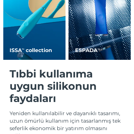
Türkiye
Tahmini teslim tarihi
8/10/26
Birleşik Arap
Tahmini teslim tarihi
8/10/26
Emirlikleri
Birleşik Krallık
Tahmini teslim tarihi
8/9/26
ISSA
collection
ESPADA
TM
TM
Amerika Birleşik
Tahmini teslim tarihi
8/10/26
Devletleri
Tıbbi kullanıma
Özbekistan
Tahmini teslim tarihi
8/14/26
uygun silikonun
Vietnam
Tahmini teslim tarihi
8/15/26
faydaları
Yeniden kullanılabilir ve dayanıklı tasarımı,
uzun ömürlü kullanım için tasarlanmış tek
seferlik ekonomik bir yatırım olmasını