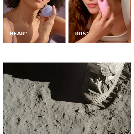
BEAR
IRIS
TM
TM