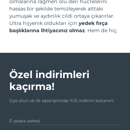
olmalarına rağmen ölü deri hücrelerini
hassas bir şekilde temizleyerek alttaki
yumuşak ve aydınlık cildi ortaya çıkarırlar.
Ultra hijyenik oldukları için
yedek fırça
başlıklarına ihtiyacınız olmaz
. Hem de hiç.
Özel indirimleri
kaçırma!
Üye olun ve ilk siparişinizde %15 indirim kazanın!
E-posta adresi