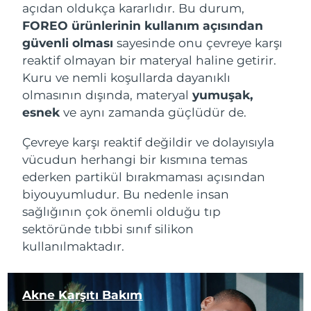
açıdan oldukça kararlıdır. Bu durum,
Filipinler
Tahmini teslim tarihi
8/12/26
FOREO ürünlerinin kullanım açısından
güvenli olması
sayesinde onu çevreye karşı
Polonya
Tahmini teslim tarihi
8/10/26
reaktif olmayan bir materyal haline getirir.
Kuru ve nemli koşullarda dayanıklı
Portekiz
Tahmini teslim tarihi
8/9/26
olmasının dışında, materyal
yumuşak,
Porto Riko
esnek
ve aynı zamanda güçlüdür de.
Tahmini teslim tarihi
8/11/26
Çevreye karşı reaktif değildir ve dolayısıyla
Katar
Tahmini teslim tarihi
8/10/26
vücudun herhangi bir kısmına temas
ederken partikül bırakmaması açısından
Reunion
Tahmini teslim tarihi
8/14/26
biyouyumludur. Bu nedenle insan
Romanya
sağlığının çok önemli olduğu tıp
Tahmini teslim tarihi
8/9/26
sektöründe tıbbi sınıf silikon
Rusya
Tahmini teslim tarihi
8/17/26
kullanılmaktadır.
Suudi Arabistan
Tahmini teslim tarihi
8/10/26
Akne Karşıtı
Bakım
Singapur
Tahmini teslim tarihi
8/11/26