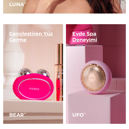
LUNA
TM
Gençleştiren Yüz
Evde Spa
Germe
Deneyimi
BEAR
UFO
TM
TM