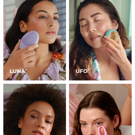
LUNA
UFO
TM
TM