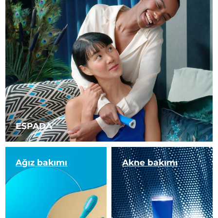
Slovakya
Tahmini teslim tarihi
8/9/26
Slovenya
Tahmini teslim tarihi
8/9/26
Güney Afrika
Tahmini teslim tarihi
8/17/26
Güney Kore
Tahmini teslim tarihi
8/11/26
İspanya
Tahmini teslim tarihi
8/9/26
ESPADA
TM
İsveç
Tahmini teslim tarihi
8/9/26
İsviçre
Tahmini teslim tarihi
8/9/26
Ağız bakımı
Akne bakımı
Tayvan
Tahmini teslim tarihi
8/14/26
Tayland
Tahmini teslim tarihi
8/13/26