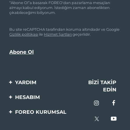
“Abone Ol”a basarak FOREO'dan pazarlama mesajları
almayı kabul ediyorum. İstediğim zaman abonelikten
çıkabileceğimi biliyorum.
Bu site reCAPTCHA tarafından koruma altındadır ve Google
Gizlilik politikası
ile
Hizmet Şartları
geçerlidir.
YARDIM
BIZI TAKIP
EDIN
Bi̇zi̇mle İleti̇şi̇me Geçi̇n
HESABIM
Si̇pari̇şler & Sevki̇yat
Ürün Kaydı
FOREO KURUMSAL
Garanti̇ & İade
Destek
FOREO Hakkinda
Sık Sorulan Sorular