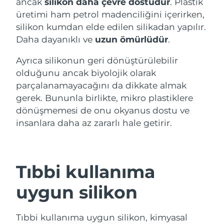
ancak
silikon daha çevre dostudur
. Plastik
üretimi ham petrol madenciliğini içerirken,
Çin Makao ÖİB
Tahmini teslim tarihi
8/11/26
silikon kumdan elde edilen silikadan yapılır.
Daha dayanıklı ve
uzun ömürlüdür
.
Malezya
Tahmini teslim tarihi
8/12/26
Ayrıca silikonun geri dönüştürülebilir
Malta
Tahmini teslim tarihi
8/9/26
olduğunu ancak biyolojik olarak
parçalanamayacağını da dikkate almak
Meksika
Tahmini teslim tarihi
8/13/26
gerek. Bununla birlikte, mikro plastiklere
dönüşmemesi de onu okyanus dostu ve
Monako
Tahmini teslim tarihi
8/10/26
insanlara daha az zararlı hale getirir.
Hollanda
Tahmini teslim tarihi
8/9/26
Yeni Zelanda
Tahmini teslim tarihi
8/9/26
Tıbbi kullanıma
uygun silikon
Norveç
Tahmini teslim tarihi
8/9/26
Umman
Tahmini teslim tarihi
8/12/26
Tıbbi kullanıma uygun silikon, kimyasal