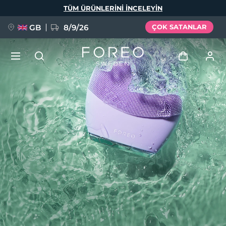
Ana
TÜM ÜRÜNLERINI INCELEYIN
içeriğe
atla
GB
8/9/26
ÇOK SATANLAR
YENİ
Giriş
Dil Seçimi
BREAKING NEWS
Kullanici profi̇li̇
English
Deutsch
Español
Cihazlarım
FAQ™ Pure Beauty-Tech Elixir
Français
Italiano
Português
Siparişlerim
Polski
Svenska
Русский
Türkçe
简体中文
繁體中文
Adresim
issa™ Teeth Whitening Set
Aboneliklerim