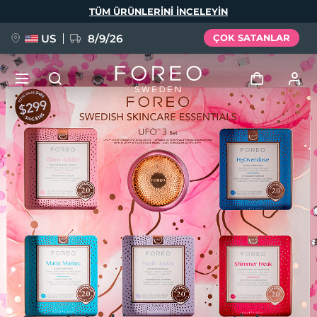
Ana
TÜM ÜRÜNLERINI INCELEYIN
içeriğe
atla
US
8/9/26
ÇOK SATANLAR
YENİ
Giriş
Dil Seçimi
BREAKING NEWS
Kullanici profi̇li̇
English
Deutsch
Español
Cihazlarım
FAQ™ Pure Beauty-Tech Elixir
Français
Italiano
Português
Siparişlerim
Polski
Svenska
Русский
Türkçe
简体中文
繁體中文
Adresim
issa™ Teeth Whitening Set
Aboneliklerim