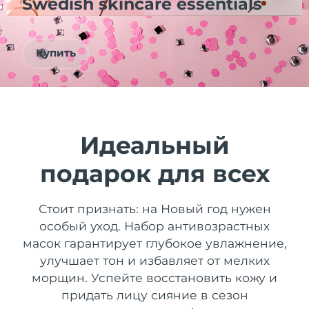
Swedish skincare essentials
Страна доставки
Соединенные
Ожидаемая дата доставки
Купить
Штаты
8/13/26
FAQ™ Dual LED Panel
Ожидаемая дата доставки
Великобритания
8/12/26
ПОДАРКИ И НАБОРЫ
Ожидаемая дата доставки
Испания
Идеальный
8/12/26
подарок для всех
Специальные
Ожидаемая дата доставки
Австралия
предложения
БЕСТСЕЛЛЕРЫ
8/15/26
Стоит признать: на Новый год нужен
Ожидаемая дата доставки
Франция
особый уход. Набор антивозрастных
8/12/26
масок гарантирует глубокое увлажнение,
Ожидаемая дата доставки
улучшает тон и избавляет от мелких
Германия
8/12/26
Терапия красным светом
морщин. Успейте восстановить кожу и
придать лицу сияние в сезон
Ожидаемая дата доставки
Канада
8/16/26