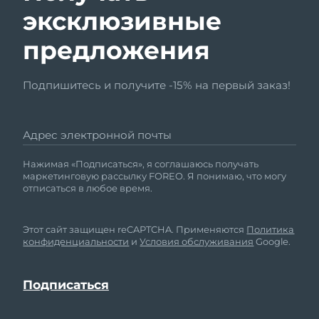
8/14/26
эксклюзивные
Ожидаемая дата доставки
Израиль
предложения
8/16/26
Ожидаемая дата доставки
Италия
Подпишитесь и получите -15% на первый заказ!
8/12/26
Ожидаемая дата доставки
Япония
8/15/26
Адрес электронной почты
Ожидаемая дата доставки
Нажимая «Подписаться», я соглашаюсь получать
Джерси
8/17/26
маркетинговую рассылку FOREO. Я понимаю, что могу
отписаться в любое время.
Ожидаемая дата доставки
Казахстан
8/14/26
Этот сайт защищен reCAPTCHA. Применяются
Политика
конфиденциальности
и
Условия обслуживания
Google.
Ожидаемая дата доставки
Кувейт
8/12/26
Ожидаемая дата доставки
Латвия
8/12/26