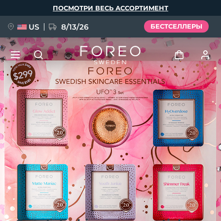
Перейти
ПОСМОТРИ ВЕСЬ АССОРТИМЕНТ
к
основному
содержанию
US
8/13/26
БЕСТСЕЛЛЕРЫ
НОВИНКА
Войти
Язык
BREAKING NEWS
Профиль пользователя
English
Deutsch
Español
Мои приборы
FAQ™ Pure Beauty-Tech Elixir
Français
Italiano
Português
Мои заказы
Polski
Svenska
Русский
Türkçe
简体中文
繁體中文
Мои адреса
issa™ Teeth Whitening Set
Мои подписки