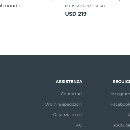
al mondo
e rassodare il viso
USD 219
ASSISTENZA
SEGUIC
Contattaci
Instagra
Ordini e spedizioni
Faceboo
Garanzia e resi
FAQ
YouTub