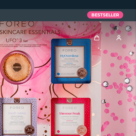
BESTSELLER
Accedi
Profilo utente
I miei dispositivi
I miei ordini
I miei indirizzi
I miei abbonamenti