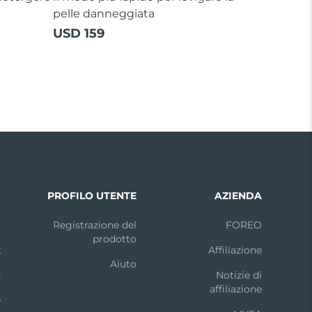
pelle danneggiata
USD 159
I
PROFILO UTENTE
AZIENDA
m
Registrazione del
FOREO
prodotto
k
Affiliazione
Aiuto
X
Notizie di
affiliazione
e