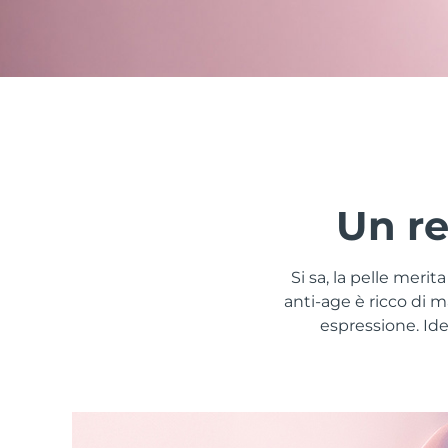
issa™ Teeth Whitening Set
FAQ™ Dual LED Panel
Un re
POPOLARE
Si sa, la pelle meri
anti-age è ricco di 
espressione. Idea
Offerte speciali
Bestseller