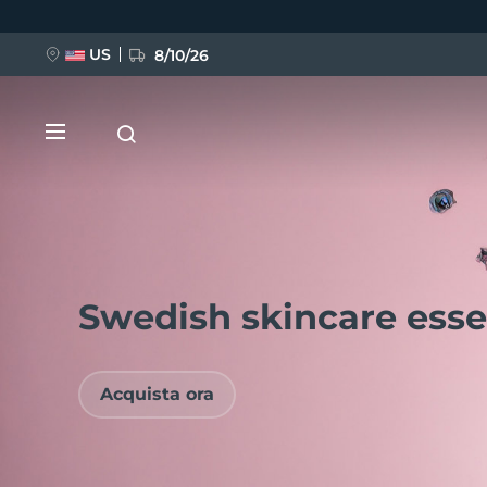
Salta
al
contenuto
principale
US
8/10/26
Swedish skincare esse
NUOVO
BREAKING NEWS
Acquista ora
FAQ™ Pure Beauty-Tech Elixir