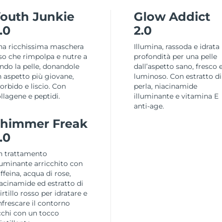
outh Junkie
Glow Addict
.0
2.0
na ricchissima maschera
Illumina, rassoda e idrata 
so che rimpolpa e nutre a
profondità per una pelle
ndo la pelle, donandole
dall’aspetto sano, fresco 
 aspetto più giovane,
luminoso. Con estratto di
rbido e liscio. Con
perla, niacinamide
llagene e peptidi.
illuminante e vitamina E
anti-age.
himmer Freak
.0
n trattamento
luminante arricchito con
ffeina, acqua di rose,
acinamide ed estratto di
rtillo rosso per idratare e
nfrescare il contorno
chi con un tocco