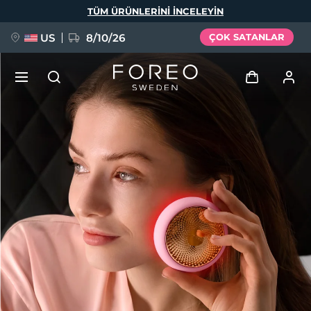
Ana
TÜM ÜRÜNLERINI INCELEYIN
içeriğe
atla
US
8/10/26
ÇOK SATANLAR
YENİ
Giriş
Dil Seçimi
BREAKING NEWS
Kullanici profi̇li̇
English
Deutsch
Español
Cihazlarım
FAQ™ Pure Beauty-Tech Elixir
Français
Italiano
Português
Siparişlerim
Polski
Svenska
Русский
Türkçe
简体中文
繁體中文
Adresim
issa™ Teeth Whitening Set
Aboneliklerim