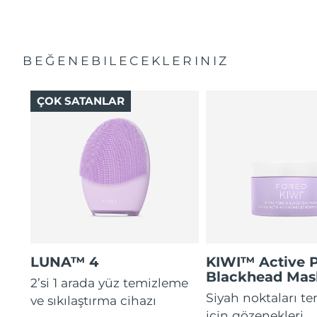
BEĞENEBILECEKLERINIZ
ÇOK SATANLAR
LUNA™ 4
KIWI™ Active 
Blackhead Mas
2’si 1 arada yüz temizleme
Siyah noktaları t
ve sıkılaştırma cihazı
için gözenekleri