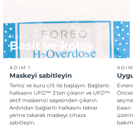
NASIL KULLANILIR
Basit ve kolay
ADIM 1
ADIM
Maskeyi sabitleyin
Uygu
Temiz ve kuru cilt ile başlayın. Bağlantı
Evren
halkasını UFO™ 3'ten çıkarın ve UFO™
Önced
aktif maskenizi saşesinden çıkarın.
seçme
Ardından bağlantı halkasını tekrar
basın 
yerine takarak maskeyi cihaza
üzeri
sabitleyin.
bakımı