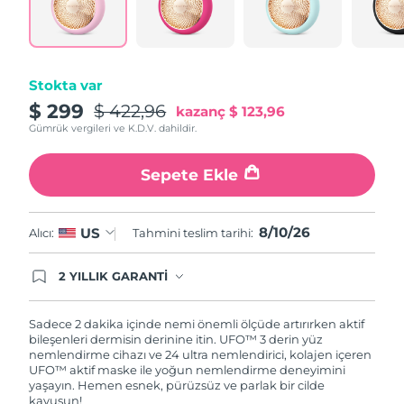
Tahmini teslim tarihi
Porto Riko
11/08/2026
Tahmini teslim tarihi
Katar
10/08/2026
Stokta var
$ 299
$ 422,96
kazanç
$ 123,96
Tahmini teslim tarihi
Reunion
14/08/2026
Gümrük vergileri ve K.D.V. dahildir.
Tahmini teslim tarihi
Romanya
Sepete Ekle
09/08/2026
Tahmini teslim tarihi
Rusya
8/10/26
US
Alıcı:
Tahmini teslim tarihi:
17/08/2026
Tahmini teslim tarihi
2 YILLIK GARANTİ
Suudi Arabistan
10/08/2026
Satın aldığınız Foreo cihazı, Tüketici Kanununa
göre 2 (iki) yıl firmamız garantisi altında
korunmaktadır. Cihazınızla ilgili herhangi bir
Sadece 2 dakika içinde nemi önemli ölçüde artırırken aktif
Tahmini teslim tarihi
Singapur
şikayet, arıza durumunda Garanti Belgesinde yer
bileşenleri dermisin derinine itin. UFO™ 3 derin yüz
11/08/2026
alan servisimize ve merkez ofis adresimize
nemlendirme cihazı ve 24 ultra nemlendirici, kolajen içeren
ürününüzü teslim edebilirsiniz. Ürününüzle
UFO™ aktif maske ile yoğun nemlendirme deneyimini
Tahmini teslim tarihi
alakalı sorun tespit edildiğinde yeni bir ürünle
yaşayın. Hemen esnek, pürüzsüz ve parlak bir cilde
Slovakya
09/08/2026
değişimi sağlanmakta ve adresinize
kavuşun!