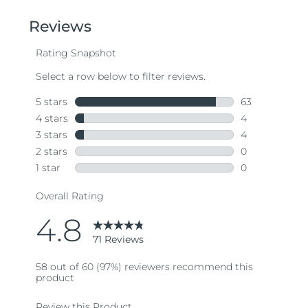
of
5
stars,
average
rating
value.
Read
71
Reviews.
Same
page
link.