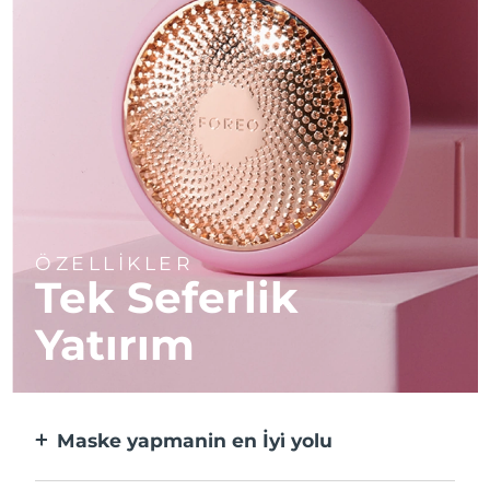
ÖZELLİKLER
Tek Seferlik
Yatırım
Maske yapmanin en İyi̇ yolu
Kağıt maskeden daha etkili ve 10 kat daha