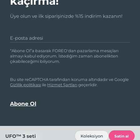
kaçırma!
Üye olun ve ilk siparişinizde %15 indirim kazanın!
E-posta adresi
“Abone Ol”a basarak FOREO'dan pazarlama mesajları
almayı kabul ediyorum. İstediğim zaman abonelikten
çıkabileceğimi biliyorum.
Bu site reCAPTCHA tarafından koruma altındadır ve Google
Gizlilik politikası
ile
Hizmet Şartları
geçerlidir.
UFO™ 3 seti
YARDIM
BIZI TAKIP
Koleksiyon
Satin al