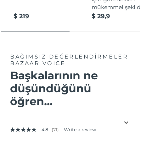
mükemmel şekilde
$ 219
$ 29,9
BAĞIMSIZ DEĞERLENDİRMELER
BAZAAR VOICE
Başkalarının ne
düşündüğünü
öğren...
4.8
(71)
Write a review
4.8
out