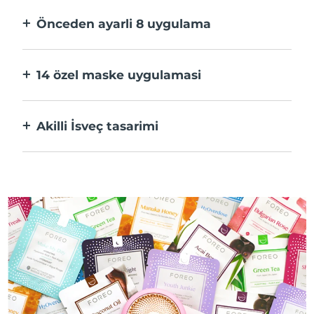
hızlı.
Önceden ayarli 8 uygulama
Bir düğmeye basarak uygulama üzerinden
tercihlerinize göre ayarlayın.
14 özel maske uygulamasi
Maskenizdeki bileşenleri öne çıkaran
teknolojilerin mükemmel kombinasyonu.
Akilli İsveç tasarimi
%100 su geçirmez ve ultra hijyenik. USB şarj
başına 50 dakikaya kadar kullanım.