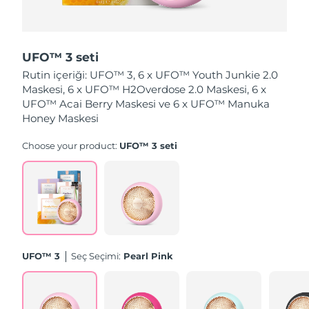
Tahmini teslim tarihi
Hollanda
09/08/2026
UFO™ 3 seti
Tahmini teslim tarihi
Yeni Zelanda
Rutin içeriği: UFO™ 3, 6 x UFO™ Youth Junkie 2.0
09/08/2026
Maskesi, 6 x UFO™ H2Overdose 2.0 Maskesi, 6 x
UFO™ Acai Berry Maskesi ve 6 x UFO™ Manuka
Tahmini teslim tarihi
Norveç
09/08/2026
Honey Maskesi
Choose your product:
UFO™ 3 seti
Tahmini teslim tarihi
Umman
12/08/2026
Tahmini teslim tarihi
Filipinler
12/08/2026
Tahmini teslim tarihi
Polonya
10/08/2026
UFO™ 3
Seç Seçimi:
Pearl Pink
Tahmini teslim tarihi
Portekiz
09/08/2026