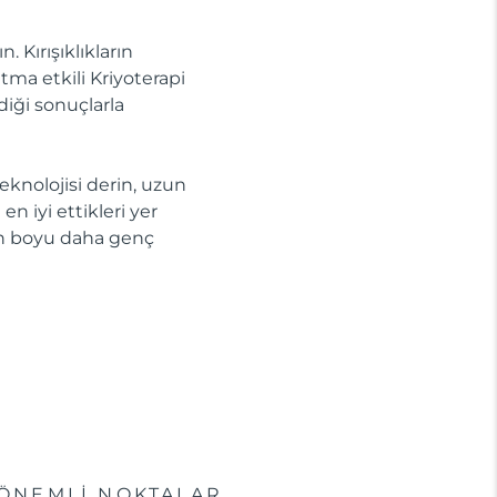
 Kırışıklıkların
tma etkili Kriyoterapi
diği sonuçlarla
knolojisi derin, uzun
n iyi ettikleri yer
gün boyu daha genç
ÖNEMLİ NOKTALAR