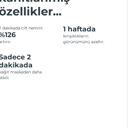
özellikler...
1 haftada
2 dakikada cilt nemini
%126
kırışıklıkların
artırır.
görünümünü azaltır.
Sadece 2
dakikada
kağıt maskeden daha
etkili.