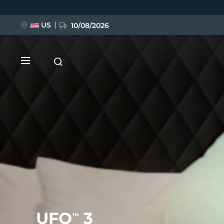
Ana
içeriğe
atla
US
10/08/2026
YENİ
BREAKING NEWS
FAQ™ Pure Beauty-Tech Elixir
UFO
3
™