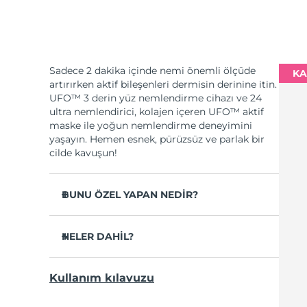
Sadece 2 dakika içinde nemi önemli ölçüde
KA
artırırken aktif bileşenleri dermisin derinine itin.
UFO™ 3 derin yüz nemlendirme cihazı ve 24
ultra nemlendirici, kolajen içeren UFO™ aktif
maske ile yoğun nemlendirme deneyimini
yaşayın. Hemen esnek, pürüzsüz ve parlak bir
cilde kavuşun!
BUNU ÖZEL YAPAN NEDİR?
Cilt nemini 2 dakikada %126 oranında
artırdığı ve kağıt maskeden daha etkili
NELER DAHİL?
olduğu klinik olarak kanıtlanmıştır.
UFO™ 3
Sadece 1 haftada kırışıklıkların görünümünü
Kullanım kılavuzu
azalttığı klinik olarak kanıtlanmıştır.
6 x UFO™ Youth Junkie 2.0 Masks, 6 x UFO™
H2Overdose 2.0 Masks, 6 x UFO™ Acai Berry
Gençleştirici maske uygulaması, ısıtma,