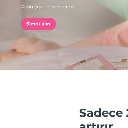
Derin yüz nemlendirme
issa™ Teeth Whitening Set
Şimdi alın
FAQ™ Dual LED Panel
POPÜLER
Özel teklifler
Çok satanlar
Sadece 
artırır.