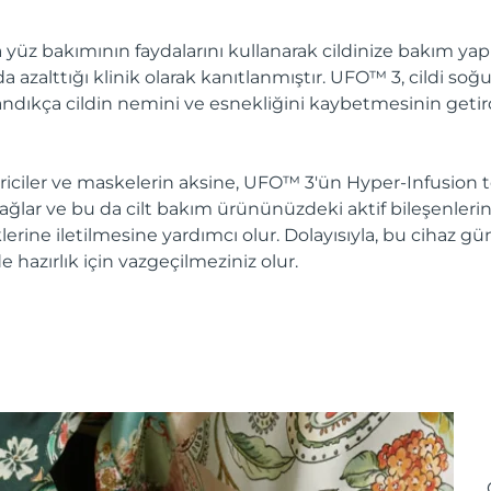
 yüz bakımının faydalarını kullanarak cildinize bakım yapın.
azalttığı klinik olarak kanıtlanmıştır. UFO™ 3, cildi soğu
aşlandıkça cildin nemini ve esnekliğini kaybetmesinin getir
ciler ve maskelerin aksine, UFO™ 3'ün Hyper-Infusion te
lar ve bu da cilt bakım ürününüzdeki aktif bileşenlerin e
klerine iletilmesine yardımcı olur. Dolayısıyla, bu cihaz 
lde hazırlık için vazgeçilmeziniz olur.