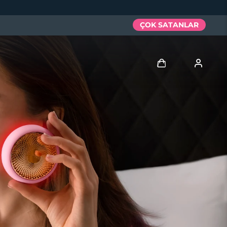
ÇOK SATANLAR
Giriş
Kullanici profi̇li̇
Cihazlarım
Siparişlerim
Adresim
Aboneliklerim