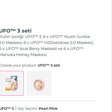
UFO™ 3 seti
Rutin içeriği: UFO™ 3, 6 x UFO™ Youth Junkie
2.0 Maskesi, 6 x UFO™ H2Overdose 2.0 Maskesi,
6 x UFO™ Acai Berry Maskesi ve 6 x UFO™
Manuka Honey Maskesi
Choose your product:
UFO™ 3 seti
UFO™ 3
Seç Seçimi:
Pearl Pink