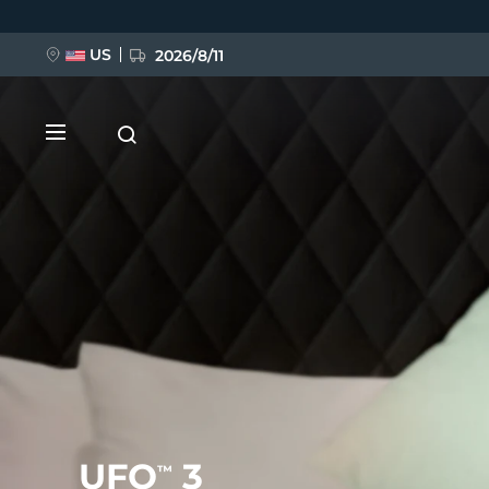
跳
转
到
主
US
2026/8/11
要
内
容
新品
BREAKING NEWS
FAQ™ Pure Beauty-Tech Elixir
UFO
3
™