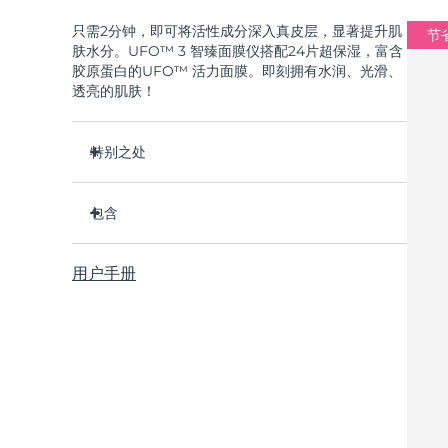
只需2分钟，即可将活性成分深入真皮层，显著提升肌
节省
肤水分。UFO™ 3 智臻面膜仪搭配24片超保湿，富含
胶原蛋白的UFO™ 活力面膜。即刻拥有水润、光滑、
透亮的肌肤！
特别之处
经临床证明，2分钟内肌肤含水量增加126%，比贴
片面膜更有效。
包含
经临床证明，仅需1周即可减少皱纹。
UFO™ 3
集加热、冷却、LED光疗及按摩功能于一体的焕活
用户手册
6 x UFO™ Youth Junkie 2.0 Masks, 6 x UFO™
面膜护理。
H2Overdose 2.0 Masks, 6 x UFO™ Acai Berry
深层滋养，锁住水分，舒缓干燥。
Masks & 6 x UFO™ Manuka Honey Masks
保护皮肤预防初老，使皮肤更光滑、更紧致。
USB 充电线
快速操作指南
基本操作手册
2年质保 (西班牙、葡萄牙、瑞典：3年质保)