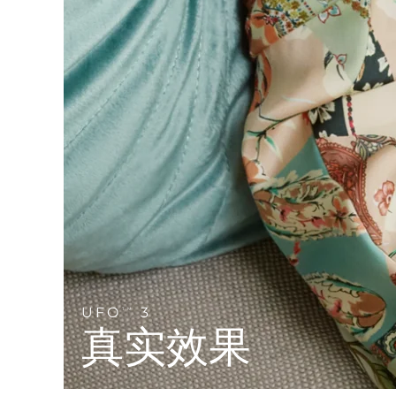
Near-infrared and red light therapy device
Smart hybrid silicone sonic toothbrush
抗老
LED治疗
LUNA™ 4 mini
面部提拉护理
FAQ™ 101
FAQ™ 201
UFO™ 3 mini
issa™ 4 smile
For young skin, T-zone
Premium anti-aging skincare
NEW
Clinical anti-aging
LED mask
Red light therapy device for young skin
Hybrid silicone sonic toothbrush
生发
LUNA™ 4 go
BEAR™ 设备
肌肤年轻化
FAQ™ 102
FAQ™ 202
UFO™ 3 go
issa™ 4 baby
For travel or gym bag
All premium facelift devices
FAQ™ 301
FAQ™ 501
Advanced clinical anti-aging
LED mask
Portable red light therapy
For ages 0-3
NEW
LED hair strengthening scalp massager
Full-Spectrum Red Light Therapy
LUNA™ 护肤
FAQ™ 103
FAQ™ 211
保健品
面膜
issa™ Teeth Whitening Set
Premium cleansers & balm
FAQ™ Scalp Serum
FAQ™ 502
Luxurious clinical anti-aging set
Anti-aging neck & décolleté LED mask
Rejuvenation & hydration
Dual LED + sonic device & 18% PAP gel
Scalp recovery probiotic serum
Full-Spectrum Red Light Therapy
LUNA™ 设备
专业治疗
UFO
3
TM
FAQ™ P1 Primer
FAQ™ 221
UFO™ 设备
ISSA™ 设备
All facial cleansing devices
真实效果
FAQ™护肤品
Manuka honey primer
Anti-aging LED hand mask
FAQ™ Red Light Serum
All deep facial hydration devices
All silicone sonic toothbrushes
All FAQ™ skincare