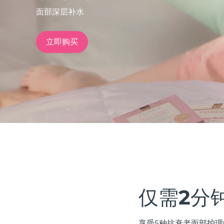
面部深层补水
issa™ Teeth Whitening Set
立即购买
FAQ™ Dual LED Panel
热门产品
特别优惠
畅销产品
仅需2分
享受5种抗衰老面部护理