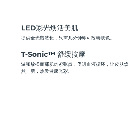
脱毛
FAQ™护肤品
身体护理
FAQ™护肤品
FAQ™产品
FAQ™ skincare
All FAQ™ skincare
All FAQ™ skincare
PEACH™ 2 Pro Max
BEAR™ 2 body
All hair treatments
All FAQ™ skincare
Professional IPL hair removal device
Microcurrent body toning
LED彩光焕活美肌
FAQ™产品
FAQ™产品
痘肌护理
FAQ™ products
眼部护理
All anti-aging treatments
All LED treatments
提供全光谱波长，只需几分钟即可改善肤色。
PEACH™ 2
LUNA™ 4 body
All toning treatments
ESPADA™ 2 plus
BEAR™ 2 eyes & lips
IPL hair removal
Massaging body brush
Recurring acne LED therapy
Microcurrent line smoothing device
T-Sonic™ 舒缓按摩
温和放松面部肌肉紧张点，促进血液循环，让皮肤焕
PEACH™ 2 go
SUPERCHARGED™ serum
护发
毛孔护理
然一新，焕发健康光彩。
ESPADA™ 2
IRIS™ 2
Travel-friendly IPL hair removal
Firming body serum
LUNA™ 4 hair
KIWI™ derma
Acne treatment device
Rejuvenating eye massager
NEW
2-in-1 LED scalp massager
Diamond microdermabrasion .
PEACH™ Cooling Prep Gel
ESPADA™ Blemish Solution
眼部护肤
牙齿美白
Cooling IPL hair removal gel
FLIP™ play advanced
KIWI™
Concentrated acne gel
Advanced eye care treatment
issa™ Teeth Whitening Set
LED light hairbrush
Blackhead remover
Dual LED + sonic device & 18% PAP gel
更多的
ESPADA™ 设备
眼部护理设备
LUNA™ Dual-Peptide Scalp