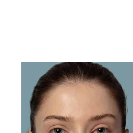
KIWI™ 皮肤护理
All acne treatment devices
All revitalizing eye massagers
Serum
issa™ Teeth Whitening Gel
Advanced pore care essentials
For healthy hair
18% PAP
护肤品
男士
全部购买
FOREO APP
关于我们