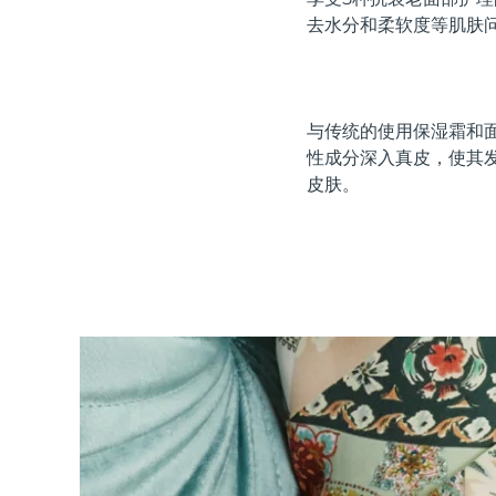
红光疗法
去水分和柔软度等肌肤
瑞典美肤护理
与传统的使用保湿霜和面
性成分深入真皮，使其
皮肤。
面部清洁
紧致提拉
LUNA™ 4 套装
BEAR™ 2 套装
Anti-aging massage
Microcurrent toning
补水保湿
口腔护理
LUNA™ 4 Plus
BEAR™ 2 go
UFO™ 3 套装
issa™ 4
Massage, LED heating
Microcurrent toning on-the-go
Deep facial hydration
Hybrid silicone sonic toothbrush
FAQ™ 抗老护理
LUNA™ 4 Men
BEAR™ 2 eyes & lips
NEW
UFO™ 3 LED
issa™ 4 plus
For men, anti-aging massage
Microcurrent line smoothing device