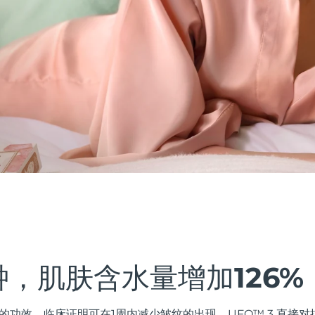
钟，肌肤含水量增加126%
的功效。临床证明可在1周内减少皱纹的出现。UFO™ 3 直接