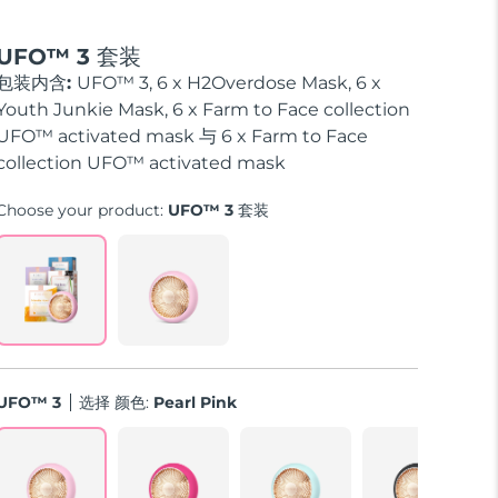
UFO™ 3 套装
包装内含:
UFO™ 3, 6 x H2Overdose Mask, 6 x
Youth Junkie Mask, 6 x Farm to Face collection
UFO™ activated mask 与 6 x Farm to Face
collection UFO™ activated mask
Choose your product:
UFO™ 3 套装
UFO™ 3
选择 颜色:
Pearl Pink