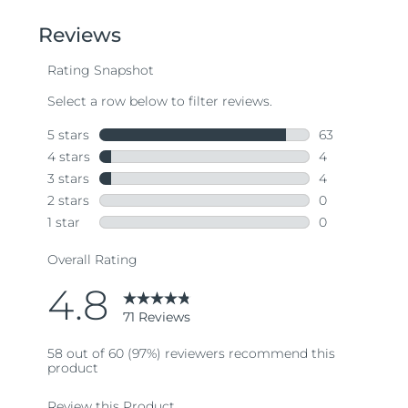
of
5
stars,
average
rating
value.
Read
71
Reviews.
Same
page
link.