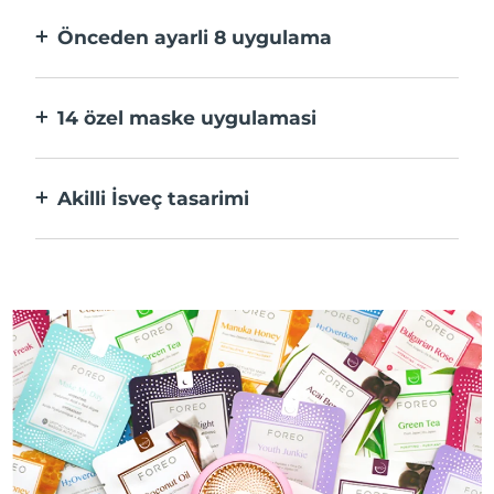
hızlı.
Önceden ayarli 8 uygulama
Bir düğmeye basarak uygulama üzerinden
tercihlerinize göre ayarlayın.
14 özel maske uygulamasi
Maskenizdeki bileşenleri öne çıkaran
teknolojilerin mükemmel kombinasyonu.
Akilli İsveç tasarimi
%100 su geçirmez ve ultra hijyenik. USB şarj
başına 50 dakikaya kadar kullanım.