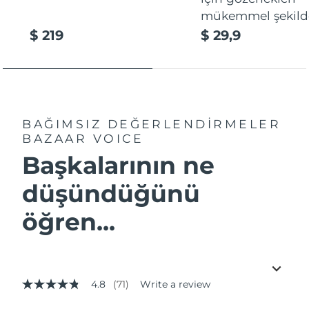
mükemmel şekilde
$ 219
$ 29,9
BAĞIMSIZ DEĞERLENDİRMELER
BAZAAR VOICE
Başkalarının ne
düşündüğünü
öğren...
4.8
(71)
Write a review
4.8
out