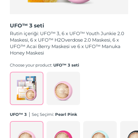
Slovakya
Tahmini teslim tarihi
8/8/26
UFO™ 3 seti
Slovenya
Tahmini teslim tarihi
8/8/26
Rutin içeriği: UFO™ 3, 6 x UFO™ Youth Junkie 2.0
Maskesi, 6 x UFO™ H2Overdose 2.0 Maskesi, 6 x
Güney Afrika
Tahmini teslim tarihi
8/16/26
UFO™ Acai Berry Maskesi ve 6 x UFO™ Manuka
Honey Maskesi
Güney Kore
Tahmini teslim tarihi
8/10/26
Choose your product:
UFO™ 3 seti
İspanya
Tahmini teslim tarihi
8/8/26
İsveç
Tahmini teslim tarihi
8/8/26
İsviçre
Tahmini teslim tarihi
8/8/26
Tayvan
Tahmini teslim tarihi
8/13/26
UFO™ 3
Seç Seçimi:
Pearl Pink
Tayland
Tahmini teslim tarihi
8/12/26