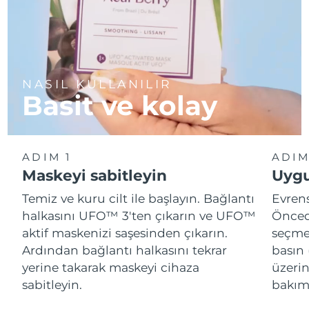
NASIL KULLANILIR
Basit ve kolay
ADIM 1
ADIM
Maskeyi sabitleyin
Uygu
Temiz ve kuru cilt ile başlayın. Bağlantı
Evren
halkasını UFO™ 3'ten çıkarın ve UFO™
Önced
aktif maskenizi saşesinden çıkarın.
seçme
Ardından bağlantı halkasını tekrar
basın 
yerine takarak maskeyi cihaza
üzeri
sabitleyin.
bakımı