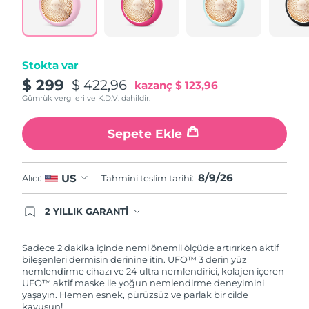
Türkiye
Tahmini teslim tarihi
8/9/26
Birleşik Arap
Tahmini teslim tarihi
8/9/26
Emirlikleri
Stokta var
$ 299
$ 422,96
kazanç
$ 123,96
Birleşik Krallık
Tahmini teslim tarihi
8/8/26
Gümrük vergileri ve K.D.V. dahildir.
Amerika Birleşik
Tahmini teslim tarihi
8/9/26
Sepete Ekle
Devletleri
Özbekistan
Tahmini teslim tarihi
8/13/26
8/9/26
US
Alıcı:
Tahmini teslim tarihi:
Vietnam
Tahmini teslim tarihi
8/14/26
2 YILLIK GARANTİ
Satın aldığınız Foreo cihazı, Tüketici Kanununa
göre 2 (iki) yıl firmamız garantisi altında
korunmaktadır. Cihazınızla ilgili herhangi bir
Sadece 2 dakika içinde nemi önemli ölçüde artırırken aktif
şikayet, arıza durumunda Garanti Belgesinde yer
bileşenleri dermisin derinine itin. UFO™ 3 derin yüz
alan servisimize ve merkez ofis adresimize
nemlendirme cihazı ve 24 ultra nemlendirici, kolajen içeren
ürününüzü teslim edebilirsiniz. Ürününüzle
UFO™ aktif maske ile yoğun nemlendirme deneyimini
alakalı sorun tespit edildiğinde yeni bir ürünle
yaşayın. Hemen esnek, pürüzsüz ve parlak bir cilde
değişimi sağlanmakta ve adresinize
kavuşun!