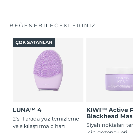
BEĞENEBILECEKLERINIZ
ÇOK SATANLAR
LUNA™ 4
KIWI™ Active 
Blackhead Mas
2’si 1 arada yüz temizleme
Siyah noktaları t
ve sıkılaştırma cihazı
için gözenekleri