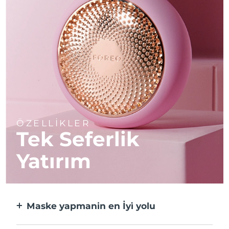
ÖZELLİKLER
Tek Seferlik
Yatırım
Maske yapmanin en İyi̇ yolu
Kağıt maskeden daha etkili ve 10 kat daha