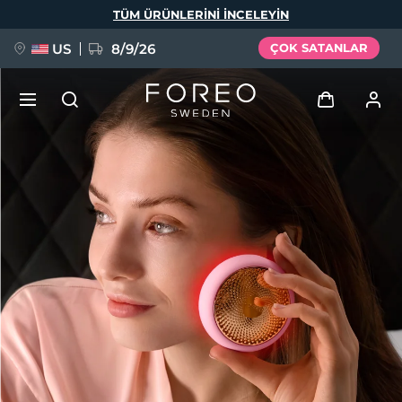
Ana
TÜM ÜRÜNLERINI INCELEYIN
içeriğe
atla
US
8/9/26
ÇOK SATANLAR
YENİ
Giriş
Dil Seçimi
BREAKING NEWS
Kullanici profi̇li̇
English
Deutsch
Español
Cihazlarım
FAQ™ Pure Beauty-Tech Elixir
Français
Italiano
Português
Siparişlerim
Polski
Svenska
Русский
Türkçe
简体中文
繁體中文
Adresim
issa™ Teeth Whitening Set
Aboneliklerim