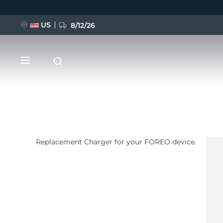
US
8/12/26
Ana
içeriğe
atla
Replacement Charger for your FOREO device.
YENİ
BREAKING NEWS
FAQ™ Pure Beauty-Tech Elixir