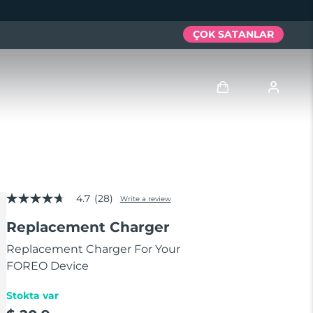
ÇOK SATANLAR
Giriş
Kullanici profi̇li̇
4.7
(28)
Cihazlarım
Write a review
4.7
out
Replacement Charger
of
Siparişlerim
5
stars,
Replacement Charger For Your
average
FOREO Device
Adresim
rating
value.
Read
Stokta var
Aboneliklerim
28