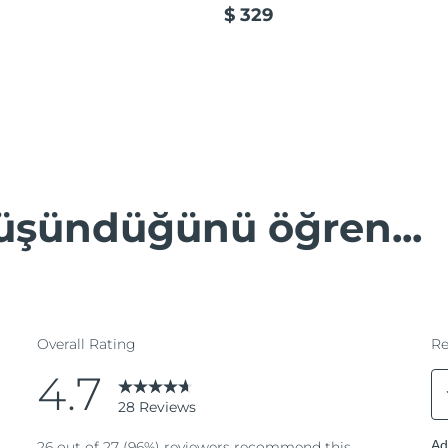
$ 329
düşündüğünü öğren...