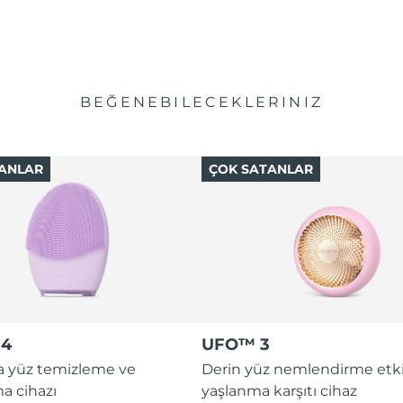
BEĞENEBILECEKLERINIZ
ANLAR
ÇOK SATANLAR
 4
UFO™ 3
ada yüz temizleme ve
Derin yüz nemlendirme etki
ma cihazı
yaşlanma karşıtı cihaz