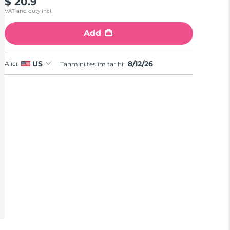
$ 20.9
Reviews.
Same
VAT and duty incl.
page
link.
Add
8/12/26
US
Alıcı:
Tahmini teslim tarihi: