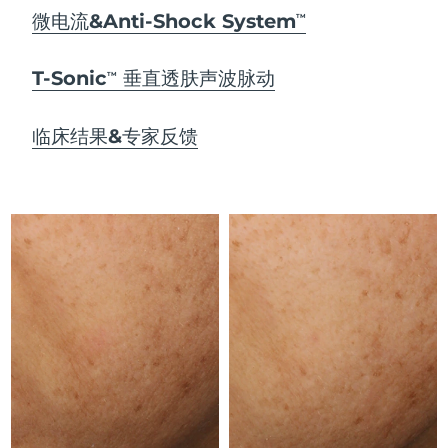
Advanced pore care essentials
以色列
预计送达日期
8/12/26
For healthy hair
微电流&Anti-Shock System
18% PAP
TM
护肤品
男士
意大利
预计送达日期
8/8/26
T-Sonic
垂直透肤声波脉动
TM
日本
预计送达日期
8/11/26
临床结果&专家反馈
泽西岛
预计送达日期
8/13/26
全部购买
哈萨克斯坦
预计送达日期
8/10/26
FOREO APP
科威特
预计送达日期
8/8/26
关于我们
拉脱维亚
预计送达日期
8/8/26
黎巴嫩
预计送达日期
8/9/26
立陶宛
预计送达日期
8/8/26
卢森堡
预计送达日期
8/8/26