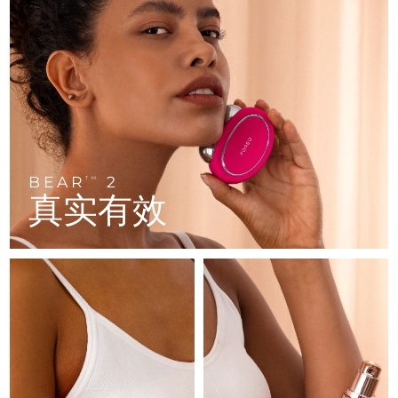
FAQ™ 101
FAQ™ 201
中国
LUNA™ 4 mini
面部提拉护理
预计送达日期
8/8/26
NEW
issa™ 4 smile
UFO™ 3 mini
Clinical anti-aging
LED mask
For young skin, T-zone
Premium anti-aging skincare
哥伦比亚
预计送达日期
8/12/26
Hybrid silicone sonic toothbrush
Red light therapy device for young skin
生发
肌肤年轻化
克罗地亚
预计送达日期
8/8/26
FAQ™ 102
FAQ™ 202
LUNA™ 4 go
BEAR™ 设备
FAQ™ 301
FAQ™ 501
issa™ 4 baby
UFO™ 3 go
Advanced clinical anti-aging
LED mask
For travel or gym bag
All premium facelift devices
NEW
塞浦路斯
预计送达日期
8/9/26
LED hair strengthening scalp massager
Full-Spectrum Red Light Therapy
For ages 0-3
Portable red light therapy
捷克
预计送达日期
8/8/26
BEAR
2
FAQ™ 103
FAQ™ 211
TM
LUNA™ 护肤
保健品
真实有效
FAQ™ Scalp Serum
FAQ™ 502
issa™ Teeth Whitening Set
面膜
Luxurious clinical anti-aging set
Anti-aging neck & décolleté LED mask
Premium cleansers & balm
丹麦
预计送达日期
8/8/26
Scalp recovery probiotic serum
Full-Spectrum Red Light Therapy
Dual LED + sonic device & 18% PAP gel
Rejuvenation & hydration
专业治疗
爱沙尼亚
预计送达日期
8/8/26
FAQ™ P1 Primer
FAQ™ 221
LUNA™ 设备
FAQ™护肤品
ISSA™ 设备
UFO™ 设备
Manuka honey primer
Anti-aging LED hand mask
芬兰
FAQ™ Red Light Serum
预计送达日期
8/8/26
All facial cleansing devices
All FAQ™ skincare
All silicone sonic toothbrushes
All deep facial hydration devices
法国
预计送达日期
8/8/26
脱毛
身体护理
FAQ™护肤品
FAQ™护肤品
PEACH™ 2 Pro Max
BEAR™ 2 body
FAQ™产品
FAQ™ skincare
法属波利尼西亚
预计送达日期
8/12/26
All FAQ™ skincare
All FAQ™ skincare