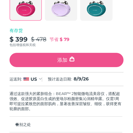
阿拉伯联合酋长国
预计送达日期
8/9/26
英国
预计送达日期
8/8/26
有存货
$ 399
$ 478
节省
$ 79
美国
预计送达日期
8/9/26
包括增值税和关税
乌兹别克斯坦
预计送达日期
8/13/26
添加
越南
预计送达日期
8/14/26
8/9/26
US
运送到:
预计送达日期:
通过这款强大的紧肤组合：BEAR™ 2智能微电流美容仪，搭配超
强效、促进胶原蛋白生成的斐珞尔粉颜密集沁润精华露。仅需1周
即可提拉紧致您的面部肌肉，显著改善深层皱纹、细纹，获得更有
轮廓的面部。
特别之处