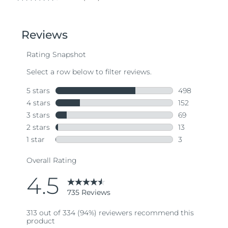
4.5
out
of
5
stars,
average
rating
value.
Read
735
Reviews.
Same
page
link.