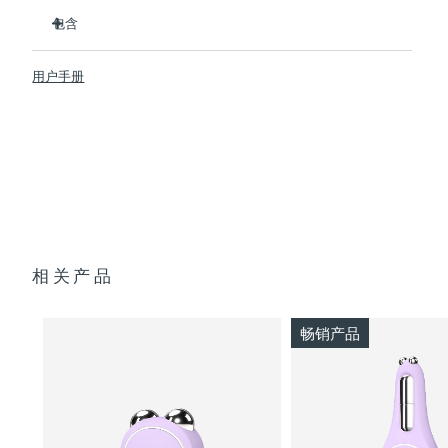
临床证明可在 1 周内明显改善细纹和皱纹。
包含
临床证明可在1周内显著改善皮肤紧致度和弹性。
Advanced Microcurrent™, Lifting Microcurrent™,
BEAR™ 2
Tapping Microcurrent™, Sculpting Microcurrent™
用户手册
SUPERCHARGED™ Serum 2.0
配方采用创新的电解质复合物，可增加微电流传输。
透明支架
含有5种透明质酸、角鲨烷、维生素E、神经酰胺、氨基酸和泛
便携袋
醇的滋养配方。
USB 充电线
快速操作指南
通用操作指南
2年质保 (西班牙、葡萄牙、瑞典：3年质保)
相关产品
畅销产品