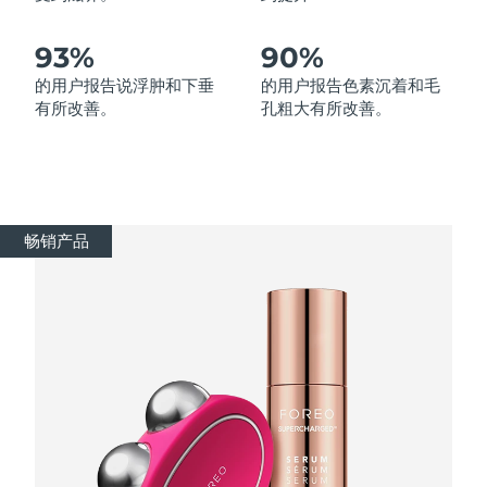
波兰
93%
90%
预计送达日期
8/9/26
的用户报告说浮肿和下垂
的用户报告色素沉着和毛
葡萄牙
预计送达日期
8/8/26
有所改善。
孔粗大有所改善。
波多黎各
预计送达日期
8/10/26
卡塔尔
预计送达日期
8/9/26
畅销产品
留尼汪
预计送达日期
8/13/26
罗马尼亚
预计送达日期
8/8/26
俄罗斯
预计送达日期
8/16/26
沙特阿拉伯
预计送达日期
8/9/26
新加坡
预计送达日期
8/10/26