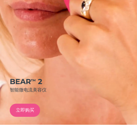
发货国家
美国
预计送达日期
8/9/26
FAQ™ Dual LED Panel
英国
预计送达日期
8/8/26
热门产品
西班牙
预计送达日期
8/8/26
澳大利亚
预计送达日期
8/11/26
法国
预计送达日期
8/8/26
BEAR
2
TM
特别优惠
畅销产品
智能微电流美容仪
德国
预计送达日期
8/8/26
加拿大
预计送达日期
8/12/26
立即购买
红光疗法
澳大利亚
预计送达日期
8/11/26