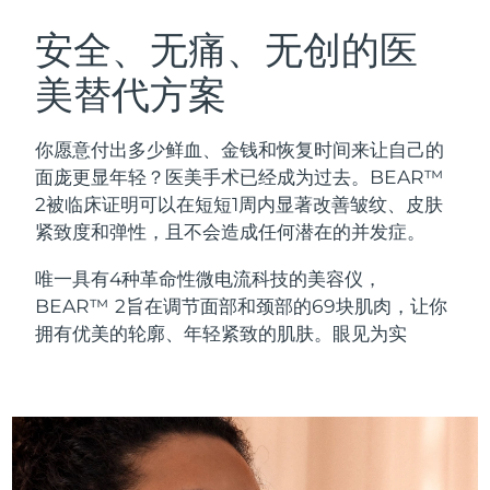
瑞典美肤护理
奥地利
预计送达日期
8/8/26
安全、无痛、无创的医
美替代方案
巴林
预计送达日期
8/9/26
面部清洁
紧致提拉
比利时
预计送达日期
8/8/26
你愿意付出多少鲜血、金钱和恢复时间来让自己的
LUNA™ 4 套装
BEAR™ 2 套装
面庞更显年轻？医美手术已经成为过去。BEAR™
百慕大
预计送达日期
8/14/26
Anti-aging massage
Microcurrent toning
2被临床证明可以在短短1周内显著改善皱纹、皮肤
紧致度和弹性，且不会造成任何潜在的并发症。
波斯尼亚和黑塞哥维那
预计送达日期
8/11/26
补水保湿
口腔护理
唯一具有4种革命性微电流科技的美容仪，
LUNA™ 4 Plus
BEAR™ 2 go
文莱
预计送达日期
8/13/26
UFO™ 3 套装
issa™ 4
BEAR™ 2旨在调节面部和颈部的69块肌肉，让你
Massage, LED heating
Microcurrent toning on-the-go
FAQ™ 抗老护理
Deep facial hydration
Hybrid silicone sonic toothbrush
拥有优美的轮廓、年轻紧致的肌肤。眼见为实
保加利亚
预计送达日期
8/8/26
NEW
LUNA™ 4 Men
BEAR™ 2 eyes & lips
加拿大
预计送达日期
8/12/26
UFO™ 3 LED
issa™ 4 plus
For men, anti-aging massage
Microcurrent line smoothing device
Near-infrared and red light therapy
Smart hybrid silicone sonic toothbrush
智利
预计送达日期
8/12/26
device
抗老
LED治疗