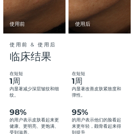
中国澳门特别行政区
预计送达日期
8/10/26
马来西亚
预计送达日期
8/11/26
使用前
使用后
马耳他
预计送达日期
8/8/26
使用前 & 使用后
墨西哥
预计送达日期
8/12/26
临床结果
摩纳哥
预计送达日期
8/9/26
在短短
在短短
荷兰
预计送达日期
8/8/26
1周
1周
内显著减少深层皱纹和细
内显著改善皮肤紧致度和
新西兰
预计送达日期
8/8/26
纹。
弹性。
挪威
预计送达日期
8/8/26
98%
95%
阿曼
的用户表示皮肤看起来更
的用户表示他们的脸看起
预计送达日期
8/11/26
健康、更明亮、更饱满、
来更年轻，颧骨看起来得
受到滋养。
到提升
菲律宾
预计送达日期
8/11/26