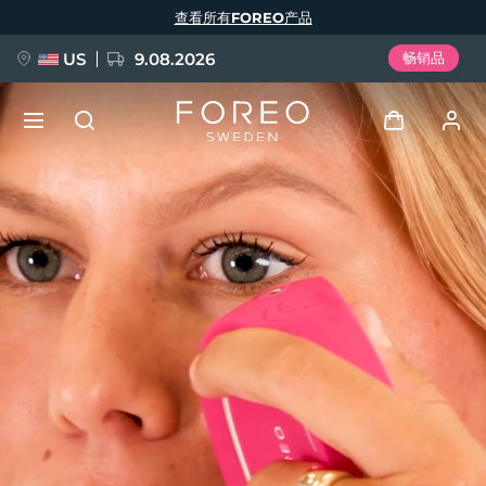
跳
查看所有FOREO产品
转
到
主
要
US
9.08.2026
畅销品
内
容
新品
登录
语言
BREAKING NEWS
用户信息
English
Deutsch
Español
我的设备
FAQ™ Pure Beauty-Tech Elixir
Français
Italiano
Português
我的订单
Polski
Svenska
Русский
Türkçe
简体中文
繁體中文
我的地址
issa™ Teeth Whitening Set
我的订阅