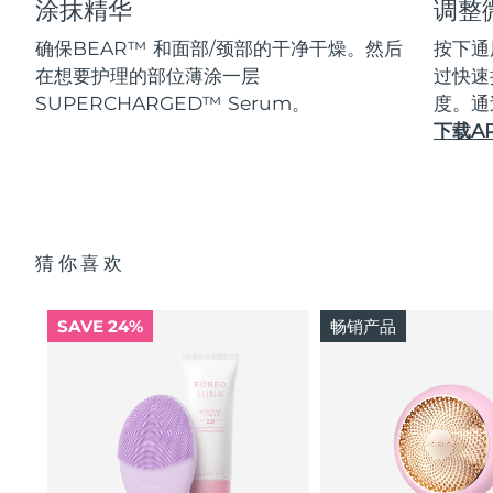
涂抹精华
调整
确保BEAR™ 和面部/颈部的干净干燥。然后
按下通
在想要护理的部位薄涂一层
过快速
SUPERCHARGED™ Serum。
度。通
下载A
猜你喜欢
SAVE 24%
畅销产品