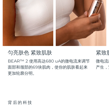
Professional IPL hair removal device
Microcurrent body toning
All hair treatments
All FAQ™ skincare
德国
预计送达日期
8/8/26
FAQ™产品
FAQ™产品
痘肌护理
眼部护理
直布罗陀
PEACH™ 2
LUNA™ 4 body
预计送达日期
8/12/26
FAQ™ products
All anti-aging treatments
All LED treatments
ESPADA™ 2 plus
BEAR™ 2 eyes & lips
IPL hair removal
Massaging body brush
All toning treatments
希腊
预计送达日期
8/8/26
Recurring acne LED therapy
Microcurrent line smoothing device
中国香港特别行政区
预计送达日期
8/9/26
PEACH™ 2 go
SUPERCHARGED™ serum
护发
毛孔护理
ESPADA™ 2
IRIS™ 2
Travel-friendly IPL hair removal
Firming body serum
匀亮肤色 紧致肌肤
紧致
匈牙利
LUNA™ 4 hair
预计送达日期
8/8/26
KIWI™ derma
Acne treatment device
Rejuvenating eye massager
NEW
2-in-1 LED scalp massager
Diamond microdermabrasion .
BEAR™ 2 使用高达680 uA的微电流来调节
微电流
冰岛
预计送达日期
8/9/26
面部和颈部的69块肌肉，使你的肌肤看起来
产生，
PEACH™ Cooling Prep Gel
ESPADA™ Blemish Solution
眼部护肤
更加轮廓分明。
牙齿美白
Cooling IPL hair removal gel
印度尼西亚
预计送达日期
8/6/26
FLIP™ play advanced
KIWI™
Concentrated acne gel
Advanced eye care treatment
issa™ Teeth Whitening Set
LED light hairbrush
Blackhead remover
爱尔兰
预计送达日期
8/8/26
更多的
Dual LED + sonic device & 18% PAP gel
ESPADA™ 设备
眼部护理设备
马恩岛
预计送达日期
8/10/26
LUNA™ Dual-Peptide Scalp
背后的科技
KIWI™ 皮肤护理
All acne treatment devices
All revitalizing eye massagers
Serum
issa™ Teeth Whitening Gel