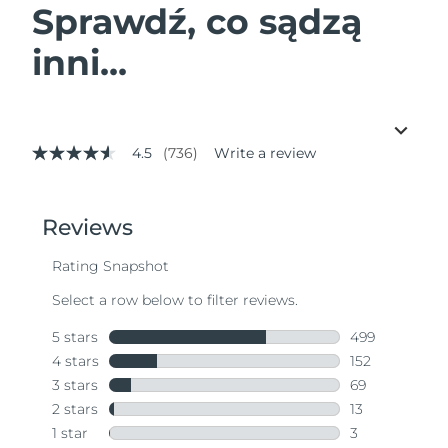
Sprawdź, co sądzą
inni...
4.5
(736)
Write a review
4.5
out
of
5
stars,
average
rating
value.
Read
736
Reviews.
Same
page
link.