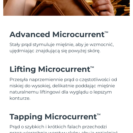
Advanced Microcurrent
TM
Stały prąd stymuluje mięśnie, aby je wzmocnić,
ujędrniając znajdującą się powyżej skórę.
Lifting Microcurrent
TM
Przesyła naprzemiennie prąd o częstotliwości od
niskiej do wysokiej, delikatnie poddając mięśnie
naturalnemu liftingowi dla wyglądu o lepszym
konturze.
Tapping Microcurrent
TM
Prąd o szybkich i krótkich falach przechodzi
przez wierzchnie warstwy skóry, aby ją rozjaśniać