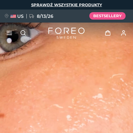
Przejdź
SPRAWDŹ WSZYSTKIE PRODUKTY
do
treści
US
8/13/26
BESTSELLERY
NOWOŚĆ
Zaloguj
Język
BREAKING NEWS
Profil użytkownika
English
Deutsch
Español
Moje urządzenia
FAQ™ Pure Beauty-Tech Elixir
Français
Italiano
Português
Moje zamówienia
Polski
Svenska
Русский
Türkçe
简体中文
繁體中文
Moje adresy
issa™ Teeth Whitening Set
Moje subskrypcje