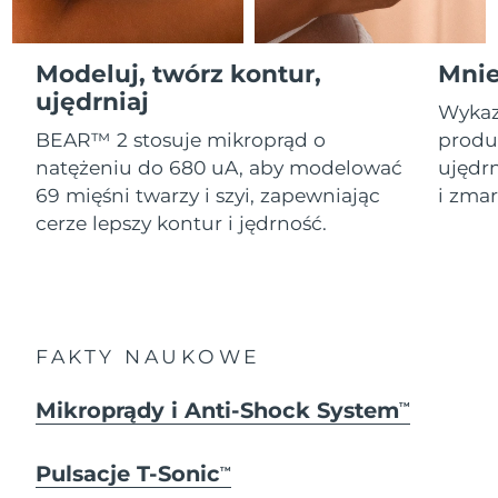
Serum
Gibraltar
All revitalizing eye massagers
issa™ Teeth Whitening Gel
8/16/26
Advanced pore care essentials
For healthy hair
18% PAP
Kosmetyki
Mężczyźni
Oczekiwany czas dostawy
Modeluj, twórz kontur,
Mnie
Grecja
8/12/26
ujędrniaj
Wykaz
SRA Hongkong
Oczekiwany czas dostawy
BEAR™ 2 stosuje mikroprąd o
produk
(Chiny)
8/13/26
natężeniu do 680 uA, aby modelować
ujędrn
Kupuj
69 mięśni twarzy i szyi, zapewniając
i zmar
Oczekiwany czas dostawy
Węgry
cerze lepszy kontur i jędrność.
8/12/26
Oczekiwany czas dostawy
Islandia
FOREO APP
8/13/26
O NAS
Oczekiwany czas dostawy
Indonezja
FAKTY NAUKOWE
8/10/26
Oczekiwany czas dostawy
Mikroprądy i Anti-Shock System
TM
Irlandia
8/12/26
Pulsacje T-Sonic
Oczekiwany czas dostawy
TM
Wyspa Man
8/14/26