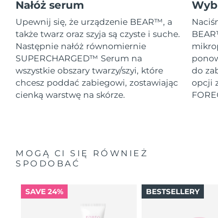
Nałóż serum
Wybi
Upewnij się, że urządzenie BEAR™, a
Naciśn
także twarz oraz szyja są czyste i suche.
BEAR™
Następnie nałóż równomiernie
mikro
SUPERCHARGED™ Serum na
ponow
wszystkie obszary twarzy/szyi, które
do za
chcesz poddać zabiegowi, zostawiając
opcji 
cienką warstwę na skórze.
FORE
MOGĄ CI SIĘ RÓWNIEŻ
SPODOBAĆ
SAVE 24%
BESTSELLERY