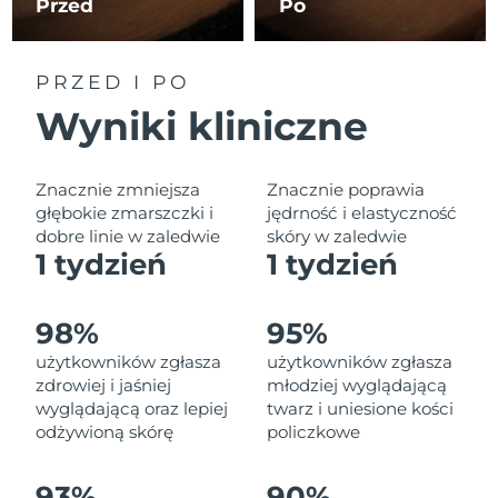
Przed
Po
Oczekiwany czas dostawy
Liban
8/13/26
Oczekiwany czas dostawy
PRZED I PO
Litwa
8/12/26
Wyniki kliniczne
Oczekiwany czas dostawy
Luksemburg
8/12/26
Znacznie zmniejsza
Znacznie poprawia
Oczekiwany czas dostawy
głębokie zmarszczki i
jędrność i elastyczność
SRA Makau (Chiny)
8/14/26
dobre linie w zaledwie
skóry w zaledwie
1 tydzień
1 tydzień
Oczekiwany czas dostawy
Malezja
8/15/26
98%
95%
Oczekiwany czas dostawy
Malta
użytkowników zgłasza
użytkowników zgłasza
8/12/26
zdrowiej i jaśniej
młodziej wyglądającą
wyglądającą oraz lepiej
twarz i uniesione kości
Oczekiwany czas dostawy
Meksyk
8/16/26
odżywioną skórę
policzkowe
Oczekiwany czas dostawy
Monako
93%
90%
8/13/26