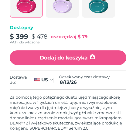
8/12/26
Oczekiwany czas dostawy
Słowenia
8/12/26
Dostępny
Republika
Oczekiwany czas dostawy
$ 399
$ 478
oszczędzaj
$ 79
Południowej Afryki
8/20/26
VAT i cło wliczone
Oczekiwany czas dostawy
Korea Południowa
Dodaj do koszyka
8/14/26
Oczekiwany czas dostawy
Hiszpania
8/12/26
Oczekiwany czas dostawy:
Dostawa
US
8/13/26
do:
Oczekiwany czas dostawy
Szwecja
8/12/26
Za pomocą tego potężnego duetu ujędrniającego skórę
możesz już w 1 tydzień unieść, ujędrnić i wymodelować
Oczekiwany czas dostawy
mięśnie twarzy dla jędrniejszej cery o wyraźniejszym
Szwajcaria
8/12/26
konturze oraz znacznie zmniejszyć głębokie zmarszczki i
drobne linie: urządzenie modelujące twarz mikroprądem
BEAR™ 2 i wyjątkowo skuteczne, zwiększające produkcję
Oczekiwany czas dostawy
Tajwan
kolagenu SUPERCHARGED™ Serum 2.0.
8/17/26