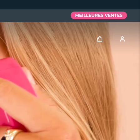
MEILLEURES VENTES
Se connecter
Profil de l'utilisateur
Mes appareils
Mes commandes
Mes adresses
Mes abonnements