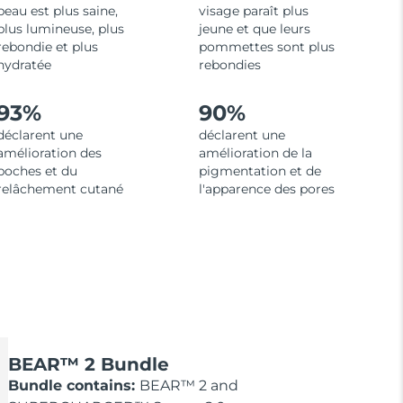
peau est plus saine,
visage paraît plus
plus lumineuse, plus
jeune et que leurs
rebondie et plus
pommettes sont plus
hydratée
rebondies
93%
90%
déclarent une
déclarent une
amélioration des
amélioration de la
poches et du
pigmentation et de
relâchement cutané
l'apparence des pores
BEAR™ 2 Bundle
Bundle contains:
BEAR™ 2 and