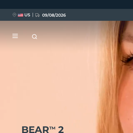
Aller
au
contenu
principal
US
09/08/2026
NOUVEAU
BREAKING NEWS
FAQ™ Pure Beauty-Tech Elixir
BEAR
2
TM