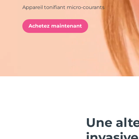
Appareil tonifiant micro-courants
issa™ Teeth Whitening Set
Achetez maintenant
FAQ™ Dual LED Panel
POPULAIRE
Offres spéciales
Bestsellers
Une alte
invasive