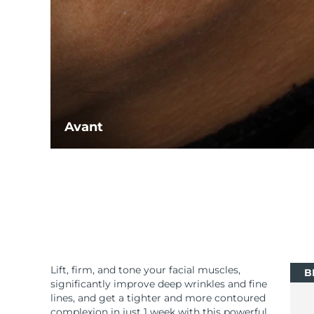
Avant
Lift, firm, and tone your facial muscles,
B
significantly improve deep wrinkles and fine
lines, and get a tighter and more contoured
complexion in just 1 week with this powerful