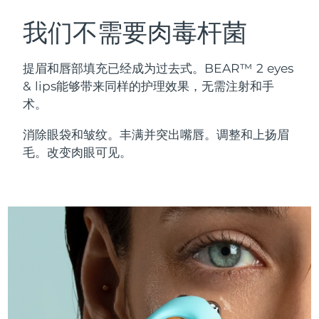
瑞典美肤护理
奥地利
预计送达日期
8/9/26
我们不需要肉毒杆菌
巴林
预计送达日期
8/10/26
提眉和唇部填充已经成为过去式。BEAR™ 2 eyes
面部清洁
紧致提拉
& lips能够带来同样的护理效果，无需注射和手
比利时
预计送达日期
8/9/26
术。
LUNA™ 4 套装
BEAR™ 2 套装
百慕大
预计送达日期
8/15/26
Anti-aging massage
Microcurrent toning
消除眼袋和皱纹。丰满并突出嘴唇。调整和上扬眉
毛。改变肉眼可见。
波斯尼亚和黑塞哥维那
预计送达日期
8/12/26
补水保湿
口腔护理
LUNA™ 4 Plus
BEAR™ 2 go
文莱
预计送达日期
8/14/26
UFO™ 3 套装
issa™ 4
Massage, LED heating
Microcurrent toning on-the-go
FAQ™ 抗老护理
Deep facial hydration
Hybrid silicone sonic toothbrush
保加利亚
预计送达日期
8/9/26
NEW
LUNA™ 4 Men
BEAR™ 2 eyes & lips
加拿大
预计送达日期
8/13/26
UFO™ 3 LED
issa™ 4 plus
For men, anti-aging massage
Microcurrent line smoothing device
Near-infrared and red light therapy
Smart hybrid silicone sonic toothbrush
智利
预计送达日期
8/13/26
device
抗老
LED治疗