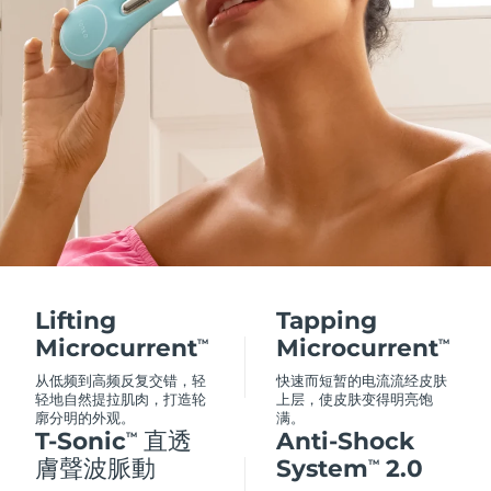
Lifting
Tapping
Microcurrent
Microcurrent
TM
TM
从低频到高频反复交错，轻
快速而短暂的电流流经皮肤
轻地自然提拉肌肉，打造轮
上层，使皮肤变得明亮饱
廓分明的外观。
满。
T-Sonic
直透
Anti-Shock
TM
膚聲波脈動
System
2.0
TM