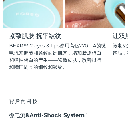
Professional IPL hair removal device
Microcurrent body toning
All hair treatments
All FAQ™ skincare
德国
预计送达日期
8/9/26
FAQ™产品
FAQ™产品
痘肌护理
眼部护理
直布罗陀
PEACH™ 2
LUNA™ 4 body
预计送达日期
8/13/26
FAQ™ products
All anti-aging treatments
All LED treatments
ESPADA™ 2 plus
BEAR™ 2 eyes & lips
IPL hair removal
Massaging body brush
All toning treatments
紧致肌肤 抚平皱纹
让双
希腊
预计送达日期
8/9/26
Recurring acne LED therapy
Microcurrent line smoothing device
BEAR™ 2 eyes & lips使用高达270 uA的微
微电流
中国香港特别行政区
预计送达日期
8/10/26
PEACH™ 2 go
SUPERCHARGED™ serum
护发
毛孔护理
电流来调节和紧致面部肌肉，增加胶原蛋白
饱满，
ESPADA™ 2
IRIS™ 2
Travel-friendly IPL hair removal
Firming body serum
和弹性蛋白的产生——紧致皮肤，改善眼睛
匈牙利
LUNA™ 4 hair
预计送达日期
8/9/26
KIWI™ derma
Acne treatment device
Rejuvenating eye massager
NEW
和嘴巴周围的细纹和皱纹。
2-in-1 LED scalp massager
Diamond microdermabrasion .
冰岛
预计送达日期
8/10/26
PEACH™ Cooling Prep Gel
ESPADA™ Blemish Solution
眼部护肤
牙齿美白
Cooling IPL hair removal gel
印度尼西亚
预计送达日期
8/7/26
FLIP™ play advanced
KIWI™
Concentrated acne gel
Advanced eye care treatment
issa™ Teeth Whitening Set
LED light hairbrush
Blackhead remover
背后的科技
爱尔兰
预计送达日期
8/9/26
更多的
Dual LED + sonic device & 18% PAP gel
ESPADA™ 设备
眼部护理设备
微电流&Anti-Shock System
马恩岛
TM
预计送达日期
8/11/26
LUNA™ Dual-Peptide Scalp
KIWI™ 皮肤护理
All acne treatment devices
All revitalizing eye massagers
Serum
issa™ Teeth Whitening Gel