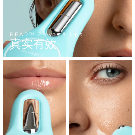
FAQ™ 101
FAQ™ 201
中国
LUNA™ 4 mini
面部提拉护理
预计送达日期
8/9/26
NEW
issa™ 4 smile
UFO™ 3 mini
Clinical anti-aging
LED mask
For young skin, T-zone
Premium anti-aging skincare
哥伦比亚
预计送达日期
8/13/26
Hybrid silicone sonic toothbrush
Red light therapy device for young skin
生发
肌肤年轻化
克罗地亚
预计送达日期
8/9/26
FAQ™ 102
FAQ™ 202
LUNA™ 4 go
BEAR™ 设备
BEAR™ 2 eyes & lips
FAQ™ 301
FAQ™ 501
issa™ 4 baby
真实有效
UFO™ 3 go
Advanced clinical anti-aging
LED mask
For travel or gym bag
All premium facelift devices
NEW
塞浦路斯
预计送达日期
8/10/26
LED hair strengthening scalp massager
Full-Spectrum Red Light Therapy
For ages 0-3
Portable red light therapy
捷克
预计送达日期
8/9/26
FAQ™ 103
FAQ™ 211
LUNA™ 护肤
保健品
FAQ™ Scalp Serum
FAQ™ 502
issa™ Teeth Whitening Set
面膜
Luxurious clinical anti-aging set
Anti-aging neck & décolleté LED mask
Premium cleansers & balm
丹麦
预计送达日期
8/9/26
Scalp recovery probiotic serum
Full-Spectrum Red Light Therapy
Dual LED + sonic device & 18% PAP gel
Rejuvenation & hydration
专业治疗
爱沙尼亚
预计送达日期
8/9/26
FAQ™ P1 Primer
FAQ™ 221
LUNA™ 设备
FAQ™护肤品
ISSA™ 设备
UFO™ 设备
Manuka honey primer
Anti-aging LED hand mask
芬兰
FAQ™ Red Light Serum
预计送达日期
8/9/26
All facial cleansing devices
All FAQ™ skincare
All silicone sonic toothbrushes
All deep facial hydration devices
法国
预计送达日期
8/9/26
脱毛
身体护理
FAQ™护肤品
FAQ™护肤品
PEACH™ 2 Pro Max
BEAR™ 2 body
FAQ™产品
FAQ™ skincare
法属波利尼西亚
预计送达日期
8/13/26
All FAQ™ skincare
All FAQ™ skincare