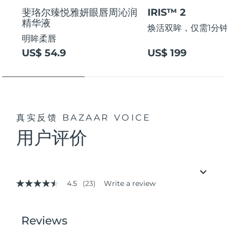
斐珞尔臻悦雅妍眼唇周沁润
IRIS™ 2
精华液
焕活双眸，仅需1分
明眸柔唇
US$ 54.9
US$ 199
真实反馈
BAZAAR VOICE
用户评价
4.5
(23)
Write a review
4.5
out
of
5
stars,