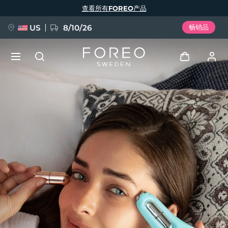
跳
查看所有FOREO产品
转
到
主
要
US
8/10/26
畅销品
内
容
新品
登录
语言
BREAKING NEWS
用户信息
English
Deutsch
Español
我的设备
FAQ™ Pure Beauty-Tech Elixir
Français
Italiano
Português
我的订单
Polski
Svenska
Русский
Türkçe
简体中文
繁體中文
我的地址
issa™ Teeth Whitening Set
我的订阅