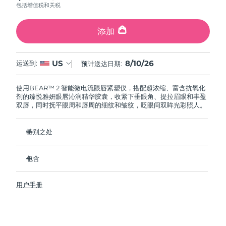
包括增值税和关税
阿拉伯联合酋长国
预计送达日期
8/10/26
添加
英国
预计送达日期
8/9/26
8/10/26
US
运送到:
预计送达日期:
美国
预计送达日期
8/10/26
使用BEAR™ 2 智能微电流眼唇紧塑仪，搭配超浓缩、富含抗氧化
乌兹别克斯坦
预计送达日期
8/14/26
剂的臻悦雅妍眼唇沁润精华胶囊，收紧下垂眼角、提拉眉眼和丰盈
双唇，同时抚平眼周和唇周的细纹和皱纹，眨眼间双眸光彩照人。
越南
预计送达日期
8/15/26
特别之处
经临床验证，可在 1 周内显著改善细纹和皱纹。
包含
2种革命性的微电流：Tapping Microcurrent™ + Lifting
Microcurrent™
BEAR™ 2 eyes & lips
咖啡因具有抗炎作用，可以减轻浮肿，并有助于紧致肌肤。
用户手册
SUPERCHARGED™ Eye & Lip Contour Booster
蔓越莓提取物富含维生素 C 和 E 之类的抗氧化剂，有助于保护
可替换精华胶囊
皮肤免受自由基损伤。
USB 充电线
纯素&零残忍，采用 95% 天然成分配制而成。