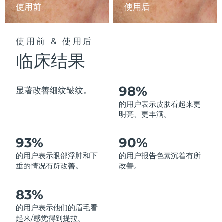
使用前
使用后
中国澳门特别行政区
预计送达日期
8/11/26
马来西亚
预计送达日期
8/12/26
使用前 & 使用后
临床结果
马耳他
预计送达日期
8/9/26
墨西哥
预计送达日期
8/13/26
98%
显著改善细纹皱纹。
的用户表示皮肤看起来更
摩纳哥
预计送达日期
8/10/26
明亮、更丰满。
荷兰
预计送达日期
8/9/26
93%
90%
新西兰
预计送达日期
8/9/26
的用户表示眼部浮肿和下
的用户报告色素沉着有所
垂的情况有所改善。
改善。
挪威
预计送达日期
8/9/26
83%
阿曼
预计送达日期
8/12/26
的用户表示他们的眉毛看
起来/感觉得到提拉。
菲律宾
预计送达日期
8/12/26