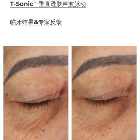
Advanced pore care essentials
以色列
预计送达日期
8/13/26
T-Sonic
垂直透肤声波脉动
For healthy hair
TM
18% PAP
护肤品
男士
意大利
预计送达日期
8/9/26
临床结果&专家反馈
日本
预计送达日期
8/12/26
泽西岛
预计送达日期
8/14/26
全部购买
哈萨克斯坦
预计送达日期
8/11/26
FOREO APP
科威特
预计送达日期
8/9/26
关于我们
拉脱维亚
预计送达日期
8/9/26
黎巴嫩
预计送达日期
8/10/26
立陶宛
预计送达日期
8/9/26
卢森堡
预计送达日期
8/9/26