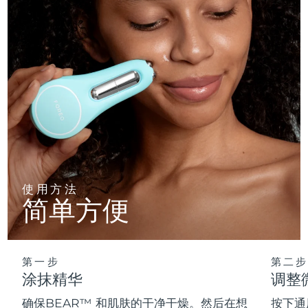
使用方法
简单方便
第一步
第二步
涂抹精华
调整
确保BEAR™ 和肌肤的干净干燥。然后在想
按下通