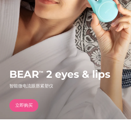
发货国家
美国
预计送达日期
8/10/26
FAQ™ Dual LED Panel
英国
预计送达日期
8/9/26
热门产品
西班牙
预计送达日期
8/9/26
澳大利亚
预计送达日期
8/12/26
BEAR
2 eyes & lips
™
法国
预计送达日期
8/9/26
特别优惠
畅销产品
智能微电流眼唇紧塑仪
德国
预计送达日期
8/9/26
加拿大
预计送达日期
8/13/26
立即购买
红光疗法
澳大利亚
预计送达日期
8/12/26