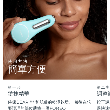
使用方法
簡單方便
第一步
第二步
塗抹精華
調整
確保BEAR ™ 和肌膚的乾淨乾燥。 然後在想
按下通
要護理的部位薄塗一層FOREO
過快速