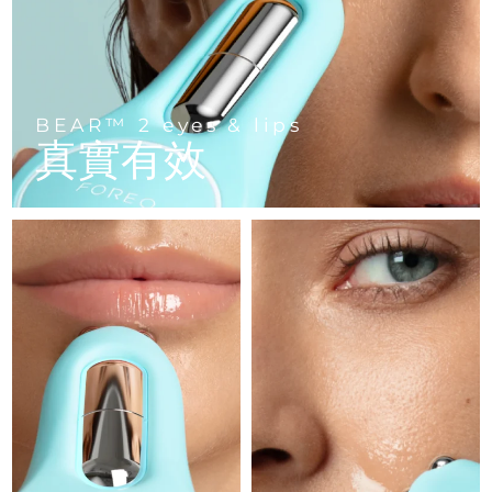
FAQ™ 101
FAQ™ 201
中國
LUNA™ 4 mini
面部提拉護理
預計送達日期
8/11/26
NEW
issa™ 4 smile
UFO™ 3 mini
Clinical anti-aging
LED mask
For young skin, T-zone
Premium anti-aging skincare
哥倫比亞
預計送達日期
8/15/26
Hybrid silicone sonic toothbrush
Red light therapy device for young skin
生髮
肌膚年輕化
克羅埃西亞
預計送達日期
8/11/26
FAQ™ 102
FAQ™ 202
LUNA™ 4 go
BEAR™ 設備
BEAR™ 2 eyes & lips
FAQ™ 301
FAQ™ 501
issa™ 4 baby
真實有效
UFO™ 3 go
Advanced clinical anti-aging
LED mask
For travel or gym bag
All premium facelift devices
NEW
賽普勒斯
預計送達日期
8/12/26
LED hair strengthening scalp massager
Full-Spectrum Red Light Therapy
For ages 0-3
Portable red light therapy
捷克
預計送達日期
8/11/26
FAQ™ 103
FAQ™ 211
LUNA™護膚
保健品
FAQ™ Scalp Serum
FAQ™ 502
issa™ Teeth Whitening Set
面膜
Luxurious clinical anti-aging set
Anti-aging neck & décolleté LED mask
Premium cleansers & balm
丹麥
預計送達日期
8/11/26
Scalp recovery probiotic serum
Full-Spectrum Red Light Therapy
Dual LED + sonic device & 18% PAP gel
Rejuvenation & hydration
專業治療
愛沙尼亞
預計送達日期
8/11/26
FAQ™ P1 Primer
FAQ™ 221
LUNA™ 設備
FAQ™護膚品
ISSA™ 設備
UFO™ 設備
Manuka honey primer
Anti-aging LED hand mask
芬蘭
FAQ™ Red Light Serum
預計送達日期
8/11/26
All facial cleansing devices
All FAQ™ skincare
All silicone sonic toothbrushes
All deep facial hydration devices
法國
預計送達日期
8/11/26
脫毛
身體護理
FAQ™護膚品
FAQ™護膚品
PEACH™ 2 Pro Max
BEAR™ 2 body
FAQ™產品
FAQ™ skincare
法屬玻里尼西亞
預計送達日期
8/15/26
All FAQ™ skincare
All FAQ™ skincare