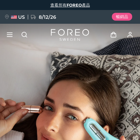
移
查看所有FOREO產品
至
主
內
容
US
8/12/26
暢銷品
新品
登入
語言
BREAKING NEWS
用戶信息
English
Deutsch
Español
我的設備
FAQ™ Pure Beauty-Tech Elixir
Français
Italiano
Português
我的訂單
Polski
Svenska
Русский
Türkçe
简体中文
繁體中文
我的地址
issa™ Teeth Whitening Set
我的訂閱