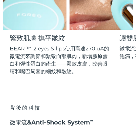
Professional IPL hair removal device
Microcurrent body toning
All hair treatments
All FAQ™ skincare
德國
預計送達日期
8/11/26
FAQ™產品
FAQ™產品
痘肌護理
眼部護理
直布羅陀
PEACH™ 2
LUNA™ 4 body
預計送達日期
8/15/26
FAQ™ products
All anti-aging treatments
All LED treatments
ESPADA™ 2 plus
BEAR™ 2 eyes & lips
IPL hair removal
Massaging body brush
All toning treatments
緊致肌膚 撫平皺紋
讓雙
希臘
預計送達日期
8/11/26
Recurring acne LED therapy
Microcurrent line smoothing device
BEAR ™ 2 eyes & lips使用高達270 uA的
微電流
中國香港特別行政區
預計送達日期
8/12/26
PEACH™ 2 go
SUPERCHARGED™ serum
護發
毛孔護理
微電流來調節和緊致面部肌肉，新增膠原蛋
飽滿，
ESPADA™ 2
IRIS™ 2
Travel-friendly IPL hair removal
Firming body serum
白和彈性蛋白的產生——緊致皮膚，改善眼
匈牙利
LUNA™ 4 hair
預計送達日期
8/11/26
KIWI™ derma
Acne treatment device
Rejuvenating eye massager
NEW
睛和嘴巴周圍的細紋和皺紋。
2-in-1 LED scalp massager
Diamond microdermabrasion .
冰島
預計送達日期
8/12/26
PEACH™ Cooling Prep Gel
ESPADA™ Blemish Solution
眼部護膚
牙齒美白
Cooling IPL hair removal gel
印尼
預計送達日期
8/9/26
FLIP™ play advanced
KIWI™
Concentrated acne gel
Advanced eye care treatment
issa™ Teeth Whitening Set
LED light hairbrush
Blackhead remover
背後的科技
愛爾蘭
預計送達日期
8/11/26
更多的
Dual LED + sonic device & 18% PAP gel
ESPADA™ 設備
眼部護理設備
微電流&Anti-Shock System
曼島
TM
預計送達日期
8/13/26
LUNA™ Dual-Peptide Scalp
KIWI™ 皮肤护理
All acne treatment devices
All revitalizing eye massagers
Serum
issa™ Teeth Whitening Gel