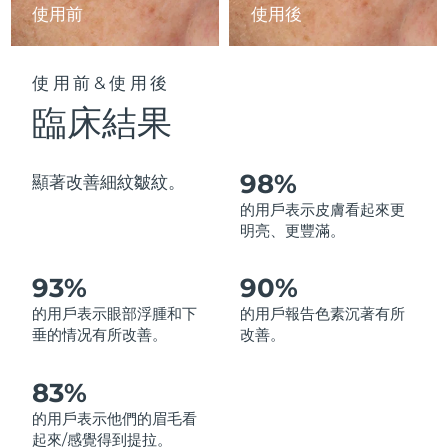
使用前
使用後
中國澳門特別行政區
預計送達日期
8/13/26
馬來西亞
預計送達日期
8/14/26
使用前&使用後
臨床結果
馬爾他
預計送達日期
8/11/26
墨西哥
預計送達日期
8/15/26
98%
顯著改善細紋皺紋。
的用戶表示皮膚看起來更
摩納哥
預計送達日期
8/12/26
明亮、更豐滿。
荷蘭
預計送達日期
8/11/26
93%
90%
紐西蘭
預計送達日期
8/11/26
的用戶表示眼部浮腫和下
的用戶報告色素沉著有所
垂的情况有所改善。
改善。
挪威
預計送達日期
8/11/26
83%
阿曼
預計送達日期
8/14/26
的用戶表示他們的眉毛看
起來/感覺得到提拉。
菲律賓
預計送達日期
8/14/26