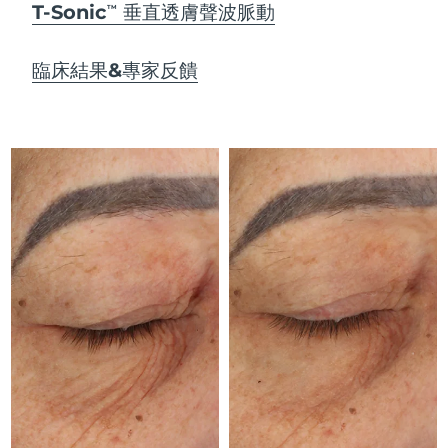
Advanced pore care essentials
以色列
預計送達日期
8/15/26
T-Sonic
垂直透膚聲波脈動
For healthy hair
TM
18% PAP
護膚品
男士
義大利
預計送達日期
8/11/26
臨床結果&專家反饋
日本
預計送達日期
8/14/26
澤西島
預計送達日期
8/16/26
全部購買
哈薩克
預計送達日期
8/13/26
FOREO APP
科威特
預計送達日期
8/11/26
關於我們
拉脫維亞
預計送達日期
8/11/26
黎巴嫩
預計送達日期
8/12/26
立陶宛
預計送達日期
8/11/26
盧森堡
預計送達日期
8/11/26