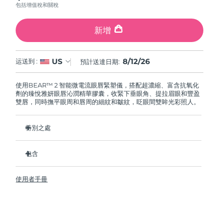
包括增值稅和關稅
阿拉伯聯合大公國
預計送達日期
8/12/26
新增
英國
預計送達日期
8/11/26
8/12/26
US
运送到 :
預計送達日期:
美國
預計送達日期
8/12/26
使用BEAR™ 2 智能微電流眼唇緊塑儀，搭配超濃縮、富含抗氧化
烏茲別克
預計送達日期
8/16/26
劑的臻悅雅妍眼唇沁潤精華膠囊，收緊下垂眼角、提拉眉眼和豐盈
雙唇，同時撫平眼周和唇周的細紋和皺紋，眨眼間雙眸光彩照人。
越南
預計送達日期
8/17/26
特別之處
經臨床驗證，可在 1 周內顯著改善細紋和皺紋。
包含
2種革命性的微電流：Tapping Microcurrent™ + Lifting
Microcurrent™
BEAR ™ 2 eyes & lips
咖啡因具有抗炎作用，可以減輕浮腫，並有助於緊致肌膚。
使用者手冊
SUPERCHARGED™ Eye & Lip Contour Booster
蔓越莓提取物富含維生素 C 和 E 之類的抗氧化劑，有助於保護
可替換精華膠囊
皮膚免受自由基損傷。
USB充電線
純素&零殘忍，採用 95% 天然成分配製而成。