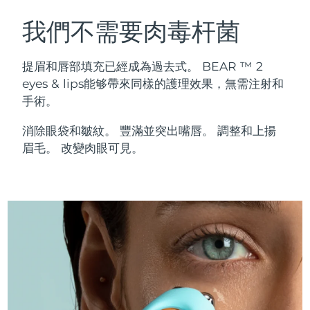
瑞典美膚護理
奧地利
預計送達日期
8/11/26
我們不需要肉毒杆菌
巴林
預計送達日期
8/12/26
提眉和唇部填充已經成為過去式。 BEAR ™ 2
面部清潔
緊致提拉
eyes & lips能够帶來同樣的護理效果，無需注射和
比利時
預計送達日期
8/11/26
手術。
LUNA™ 4 套裝
BEAR™ 2 套裝
百慕達
預計送達日期
8/17/26
Anti-aging massage
Microcurrent toning
消除眼袋和皺紋。 豐滿並突出嘴唇。 調整和上揚
眉毛。 改變肉眼可見。
波士尼亞與赫塞哥維納
預計送達日期
8/14/26
補水保濕
口腔護理
LUNA™ 4 Plus
BEAR™ 2 go
汶萊
預計送達日期
8/16/26
UFO™ 3 套裝
issa™ 4
Massage, LED heating
Microcurrent toning on-the-go
FAQ™ 抗老護理
Deep facial hydration
Hybrid silicone sonic toothbrush
保加利亞
預計送達日期
8/11/26
NEW
LUNA™ 4 Men
BEAR™ 2 eyes & lips
加拿大
預計送達日期
8/15/26
UFO™ 3 LED
issa™ 4 plus
For men, anti-aging massage
Microcurrent line smoothing device
Near-infrared and red light therapy
Smart hybrid silicone sonic toothbrush
智利
預計送達日期
8/15/26
device
抗老
LED 護理