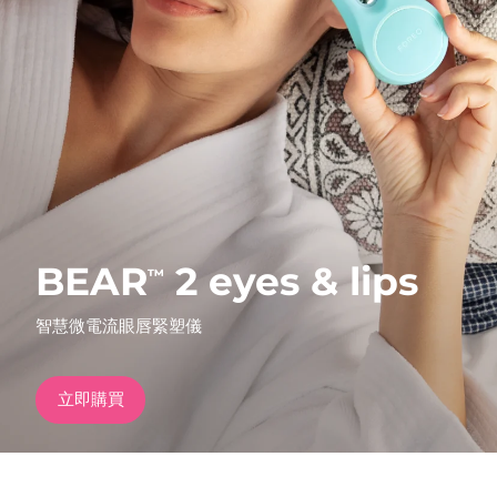
發貨國家
美國
預計送達日期
8/12/26
FAQ™ Dual LED Panel
英國
預計送達日期
8/11/26
熱門產品
西班牙
預計送達日期
8/11/26
澳洲
預計送達日期
8/14/26
BEAR
2 eyes & lips
™
法國
預計送達日期
8/11/26
特別優惠
暢銷產品
智慧微電流眼唇緊塑儀
德國
預計送達日期
8/11/26
加拿大
預計送達日期
8/15/26
立即購買
紅光療法
澳洲
預計送達日期
8/14/26