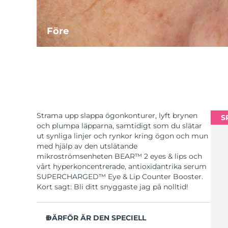
Före
Strama upp slappa ögonkonturer, lyft brynen
S
och plumpa läpparna, samtidigt som du slätar
ut synliga linjer och rynkor kring ögon och mun
med hjälp av den utslätande
mikroströmsenheten BEAR™ 2 eyes & lips och
vårt hyperkoncentrerade, antioxidantrika serum
SUPERCHARGED™ Eye & Lip Counter Booster.
Kort sagt: Bli ditt snyggaste jag på nolltid!
DÄRFÖR ÄR DEN SPECIELL