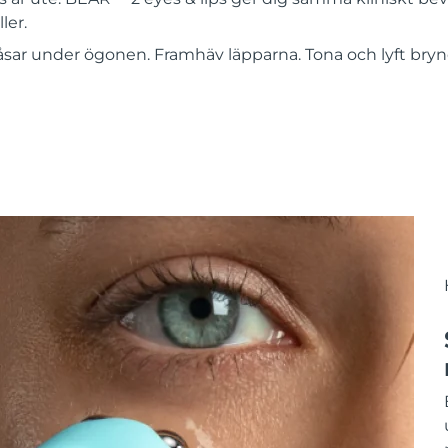
ler.
åsar under ögonen. Framhäv läpparna. Tona och lyft bryne