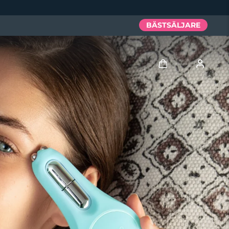
BÄSTSÄLJARE
Logga in
Användarprofil
Mina enheter
Mina beställningar
Mina adresser
Mina prenumerationer