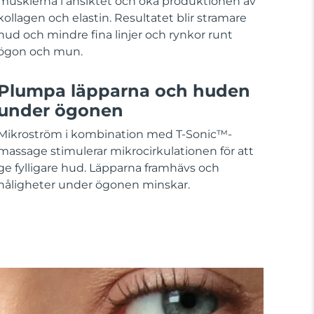
musklerna i ansiktet och öka produktionen av
kollagen och elastin. Resultatet blir stramare
hud och mindre fina linjer och rynkor runt
ögon och mun.
Plumpa läpparna och huden
under ögonen
Mikroström i kombination med T-Sonic™-
massage stimulerar mikrocirkulationen för att
ge fylligare hud. Läpparna framhävs och
håligheter under ögonen minskar.