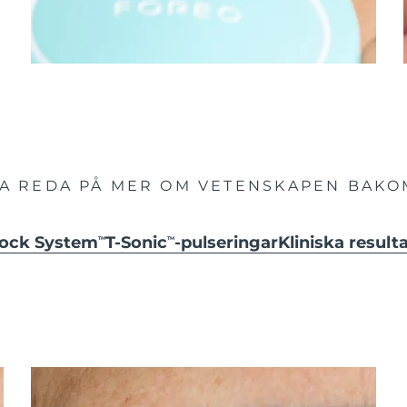
TA REDA PÅ MER OM VETENSKAPEN BAKO
hock System
T-Sonic
-pulseringar
Kliniska result
TM
TM