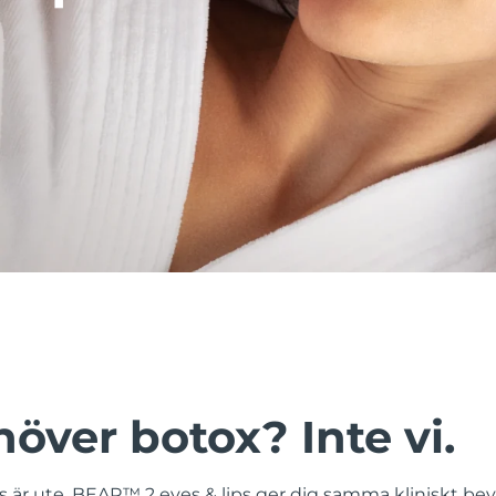
över botox? Inte vi.
ers är ute. BEAR™ 2 eyes & lips ger dig samma kliniskt be