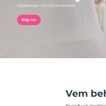
Utslätande mikroströmsenhet
issa™ Teeth Whitening Set
Köp nu
FAQ™ Dual LED Panel
POPULÄR
Specialerbjudanden
Bästsäljare
Vem beh
Brynlyft och läppfill