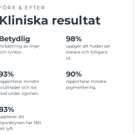
FÖRE & EFTER
Kliniska resultat
Betydlig
98%
förbättring av linjer
uppger att huden ser
och rynkor.
klarare och fylligare
ut.
93%
90%
rapporterar mindre
rapporterar mindre
svullnader och lös
pigmentering.
hud under ögonen.
83%
upplever att
ögonbrynen har fått
ett lyft.