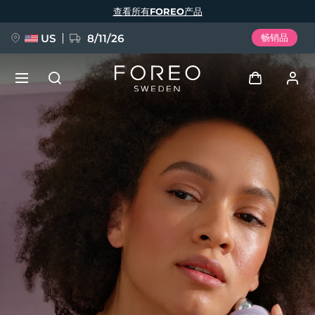
跳
查看所有FOREO产品
转
到
主
要
US
8/11/26
畅销品
内
容
新品
登录
语言
BREAKING NEWS
用户信息
English
Deutsch
Español
我的设备
FAQ™ Pure Beauty-Tech Elixir
Français
Italiano
Português
我的订单
Polski
Svenska
Русский
Türkçe
简体中文
繁體中文
我的地址
issa™ Teeth Whitening Set
我的订阅