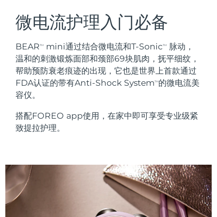
瑞典美肤护理
奥地利
预计送达日期
8/10/26
微电流护理入门必备
巴林
预计送达日期
8/11/26
BEAR
mini通过结合微电流和T-Sonic
脉动，
TM
TM
面部清洁
紧致提拉
温和的刺激锻炼面部和颈部69块肌肉，抚平细纹，
比利时
预计送达日期
8/10/26
帮助预防衰老痕迹的出现，它也是世界上首款通过
LUNA™ 4 套装
BEAR™ 2 套装
FDA认证的带有Anti-Shock System
的微电流美
百慕大
预计送达日期
8/16/26
TM
Anti-aging massage
Microcurrent toning
容仪。
波斯尼亚和黑塞哥维那
预计送达日期
8/13/26
搭配FOREO app使用，在家中即可享受专业级紧
补水保湿
口腔护理
LUNA™ 4 Plus
BEAR™ 2 go
致提拉护理。
文莱
预计送达日期
8/15/26
UFO™ 3 套装
issa™ 4
Massage, LED heating
Microcurrent toning on-the-go
FAQ™ 抗老护理
Deep facial hydration
Hybrid silicone sonic toothbrush
保加利亚
预计送达日期
8/10/26
NEW
LUNA™ 4 Men
BEAR™ 2 eyes & lips
加拿大
预计送达日期
8/14/26
UFO™ 3 LED
issa™ 4 plus
For men, anti-aging massage
Microcurrent line smoothing device
Near-infrared and red light therapy
Smart hybrid silicone sonic toothbrush
智利
预计送达日期
8/14/26
device
抗老
LED治疗