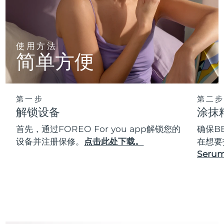
使用方法
简单方便
第一步
第二步
解锁设备
涂抹
首先，通过FOREO For you app解锁您的
确保B
设备并注册保修。
点击此处下载。
在想要
Serum