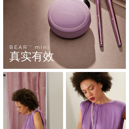
FAQ™ 101
FAQ™ 201
中国
LUNA™ 4 mini
面部提拉护理
预计送达日期
8/10/26
NEW
issa™ 4 smile
UFO™ 3 mini
Clinical anti-aging
LED mask
For young skin, T-zone
Premium anti-aging skincare
哥伦比亚
预计送达日期
8/14/26
Hybrid silicone sonic toothbrush
Red light therapy device for young skin
生发
肌肤年轻化
克罗地亚
预计送达日期
8/10/26
FAQ™ 102
FAQ™ 202
LUNA™ 4 go
BEAR™ 设备
FAQ™ 301
FAQ™ 501
issa™ 4 baby
UFO™ 3 go
Advanced clinical anti-aging
LED mask
For travel or gym bag
All premium facelift devices
NEW
塞浦路斯
预计送达日期
8/11/26
LED hair strengthening scalp massager
Full-Spectrum Red Light Therapy
For ages 0-3
Portable red light therapy
BEAR
mini
TM
真实有效
捷克
预计送达日期
8/10/26
FAQ™ 103
FAQ™ 211
LUNA™ 护肤
保健品
FAQ™ Scalp Serum
FAQ™ 502
issa™ Teeth Whitening Set
面膜
Luxurious clinical anti-aging set
Anti-aging neck & décolleté LED mask
Premium cleansers & balm
丹麦
预计送达日期
8/10/26
Scalp recovery probiotic serum
Full-Spectrum Red Light Therapy
Dual LED + sonic device & 18% PAP gel
Rejuvenation & hydration
专业治疗
爱沙尼亚
预计送达日期
8/10/26
FAQ™ P1 Primer
FAQ™ 221
LUNA™ 设备
FAQ™护肤品
ISSA™ 设备
UFO™ 设备
Manuka honey primer
Anti-aging LED hand mask
芬兰
FAQ™ Red Light Serum
预计送达日期
8/10/26
All facial cleansing devices
All FAQ™ skincare
All silicone sonic toothbrushes
All deep facial hydration devices
法国
预计送达日期
8/10/26
脱毛
身体护理
FAQ™护肤品
FAQ™护肤品
PEACH™ 2 Pro Max
BEAR™ 2 body
FAQ™产品
FAQ™ skincare
法属波利尼西亚
预计送达日期
8/14/26
All FAQ™ skincare
All FAQ™ skincare