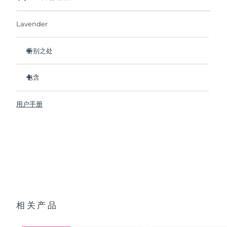
如果您在2年质保期内发现任何非人为质量问题，
FOREO将免费为您更换产品。
波兰
预计送达日期
8/11/26
Lavender
葡萄牙
预计送达日期
8/10/26
特别之处
临床证明可在 1 周内淡化皱纹和细纹。
波多黎各
预计送达日期
8/12/26
包含
临床证明可在 1 周内改善肌肤紧致度和弹性。
卡塔尔
90% 的用户在短短 1 周内就能看到明显效果。
BEAR
mini
预计送达日期
8/11/26
™
用户手册
95% 的用户表示他们的脸看起来更年轻，颧骨更饱满。。
透明支架
留尼汪
预计送达日期
8/15/26
98% 的用户反馈肌肤看起来更明亮、丰满、和柔软。。
USB 充电线
6个微电流档位。单次USB充电可使用长达90次护理。通过
快速操作指南
罗马尼亚
app解锁更多美肌私教课。
预计送达日期
8/10/26
通用操作指南
与所有微电流设备一样，BEAR
mini必须与介质精华/凝胶一起使
™
2年质保 (西班牙、葡萄牙、瑞典：3年质保)
用。为了达到最佳安全性和增强效果，我们建议使用FOREO的
俄罗斯
预计送达日期
8/18/26
SERUM SÉRUM SERUM。
沙特阿拉伯
预计送达日期
8/11/26
相关产品
新加坡
预计送达日期
8/12/26