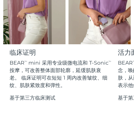
Professional IPL hair removal device
Microcurrent body toning
All hair treatments
All FAQ™ skincare
德国
预计送达日期
8/10/26
FAQ™产品
FAQ™产品
痘肌护理
眼部护理
直布罗陀
PEACH™ 2
LUNA™ 4 body
预计送达日期
8/14/26
FAQ™ products
All anti-aging treatments
All LED treatments
ESPADA™ 2 plus
BEAR™ 2 eyes & lips
IPL hair removal
Massaging body brush
All toning treatments
希腊
预计送达日期
8/10/26
Recurring acne LED therapy
Microcurrent line smoothing device
中国香港特别行政区
预计送达日期
8/11/26
临床证明
活力
PEACH™ 2 go
SUPERCHARGED™ serum
护发
毛孔护理
ESPADA™ 2
IRIS™ 2
Travel-friendly IPL hair removal
Firming body serum
BEAR
mini 采用专业级微电流和 T-Sonic
BEAR
TM
TM
T
匈牙利
LUNA™ 4 hair
预计送达日期
8/10/26
KIWI™ derma
Acne treatment device
Rejuvenating eye massager
NEW
按摩，可改善整体面部轮廓，延缓肌肤衰
念，唤
2-in-1 LED scalp massager
Diamond microdermabrasion .
老。 临床证明可在短短 1 周内改善皱纹、细
肤，从
冰岛
预计送达日期
8/11/26
PEACH™ Cooling Prep Gel
纹、肌肤紧致度和弹性。
表示他
ESPADA™ Blemish Solution
眼部护肤
牙齿美白
Cooling IPL hair removal gel
印度尼西亚
预计送达日期
8/8/26
FLIP™ play advanced
KIWI™
Concentrated acne gel
Advanced eye care treatment
基于第三方临床测试
基于第
issa™ Teeth Whitening Set
LED light hairbrush
Blackhead remover
爱尔兰
预计送达日期
8/10/26
更多的
Dual LED + sonic device & 18% PAP gel
ESPADA™ 设备
眼部护理设备
马恩岛
预计送达日期
8/12/26
LUNA™ Dual-Peptide Scalp
KIWI™ 皮肤护理
All acne treatment devices
All revitalizing eye massagers
Serum
issa™ Teeth Whitening Gel