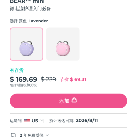
BEAR™ mini
of
5
中国澳门特别行政区
预计送达日期
8/12/26
微电流护理入门必备
stars,
average
rating
选择 颜色:
Lavender
马来西亚
预计送达日期
8/13/26
value.
Read
91
马耳他
预计送达日期
8/10/26
Reviews.
Same
page
墨西哥
预计送达日期
8/14/26
link.
摩纳哥
预计送达日期
8/11/26
有存货
$ 169.69
$ 239
荷兰
节省
$ 69.31
预计送达日期
8/10/26
包括增值税和关税
新西兰
预计送达日期
8/10/26
添加
挪威
预计送达日期
8/10/26
2026/8/11
US
运送到:
预计送达日期:
阿曼
预计送达日期
8/13/26
2 年免费质保
菲律宾
预计送达日期
8/13/26