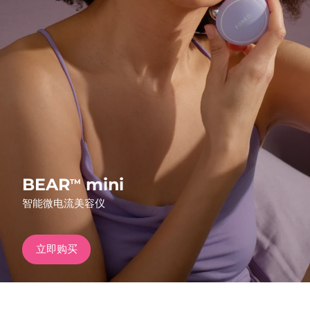
发货国家
美国
预计送达日期
8/11/26
FAQ™ Dual LED Panel
英国
预计送达日期
8/10/26
热门产品
西班牙
预计送达日期
8/10/26
澳大利亚
预计送达日期
8/13/26
法国
预计送达日期
8/10/26
BEAR
mini
TM
特别优惠
畅销产品
智能微电流美容仪
德国
预计送达日期
8/10/26
加拿大
预计送达日期
8/14/26
立即购买
红光疗法
澳大利亚
预计送达日期
8/13/26