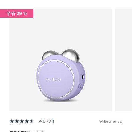
Advanced pore care essentials
以色列
预计送达日期
8/14/26
For healthy hair
18% PAP
护肤品
男士
节省 29 %
意大利
预计送达日期
8/10/26
日本
预计送达日期
8/13/26
泽西岛
预计送达日期
8/15/26
全部购买
哈萨克斯坦
预计送达日期
8/12/26
FOREO APP
科威特
预计送达日期
8/10/26
关于我们
拉脱维亚
预计送达日期
8/10/26
黎巴嫩
预计送达日期
8/11/26
立陶宛
预计送达日期
8/10/26
4.6
(91)
Write a review
4.6
卢森堡
预计送达日期
8/10/26
out