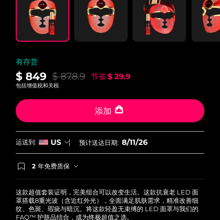
有存货
$ 849
$ 878.9
节省
$ 29.9
包括增值税和关税
添加
8/11/26
US
运送到:
预计送达日期:
2 年免费质保
如果您在2年质保期内发现任何非人为质量问题，
FOREO将免费为您更换产品。
这款超值套装证明，完美组合可以改变生活。这款抗衰老 LED 面
罩搭载8重光波（含近红外光），全面满足肌肤需求，精准改善细
纹、色斑、瑕疵与暗沉。将这款轻盈无束缚的 LED 面罩与我们的
FAQ™ 护肤品结合，成为终极超值之选。