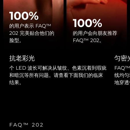
Professional IPL hair removal device
Microcurrent body toning
All hair treatments
All FAQ™ skincare
德国
预计送达日期
8/10/26
100%
FAQ™产品
FAQ™产品
痘肌护理
眼部护理
100%
直布罗陀
PEACH™ 2
LUNA™ 4 body
预计送达日期
8/14/26
FAQ™ products
All anti-aging treatments
的用户表示 FAQ™
All LED treatments
ESPADA™ 2 plus
BEAR™ 2 eyes & lips
IPL hair removal
Massaging body brush
All toning treatments
202 完美贴合他们的
的用户会向朋友推荐
希腊
预计送达日期
8/10/26
Recurring acne LED therapy
Microcurrent line smoothing device
脸型。
FAQ™ 202。
中国香港特别行政区
预计送达日期
8/11/26
PEACH™ 2 go
SUPERCHARGED™ serum
护发
毛孔护理
抗老彩光
匀密
ESPADA™ 2
IRIS™ 2
Travel-friendly IPL hair removal
Firming body serum
匈牙利
LUNA™ 4 hair
预计送达日期
8/10/26
KIWI™ derma
Acne treatment device
Rejuvenating eye massager
NEW
个 LED 波长可解决从皱纹、色素沉着到瑕疵
FAQ™
2-in-1 LED scalp massager
Diamond microdermabrasion .
和暗沉等所有问题。请查看下面我们的临床
线均匀
冰岛
预计送达日期
8/11/26
PEACH™ Cooling Prep Gel
结果。
地穿透
ESPADA™ Blemish Solution
眼部护肤
牙齿美白
Cooling IPL hair removal gel
印度尼西亚
预计送达日期
8/8/26
FLIP™ play advanced
KIWI™
Concentrated acne gel
Advanced eye care treatment
issa™ Teeth Whitening Set
LED light hairbrush
Blackhead remover
爱尔兰
预计送达日期
8/10/26
更多的
Dual LED + sonic device & 18% PAP gel
ESPADA™ 设备
眼部护理设备
马恩岛
预计送达日期
8/12/26
LUNA™ Dual-Peptide Scalp
KIWI™ 皮肤护理
All acne treatment devices
All revitalizing eye massagers
FAQ™ 202
Serum
issa™ Teeth Whitening Gel