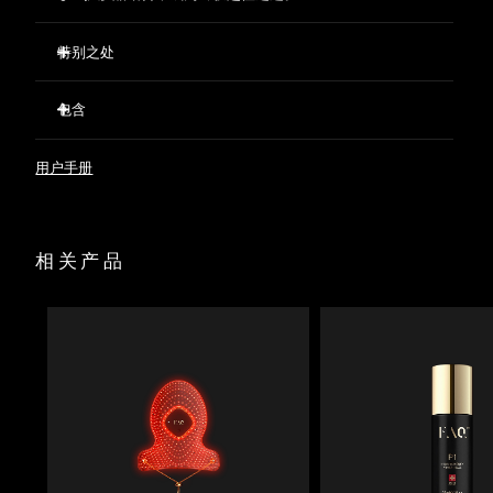
特别之处
经临床验证，仅需两周即可减少32%的皱纹。
包含
经临床验证，仅需两周即可显著改善肌肤紧致度和弹性。
短短两周内，痘痘减少 48%，皮脂减少 18%。
FAQ™ 202 Silicone LED Face Mask
用户手册
623 个光点精准分布，确保光线均匀覆盖。
FAQ™ Red Light Peptide Serum
蕴含促进胶原蛋白生成的肽、提亮肤色的海水仙花、保湿的透
60 mL FAQ™ Silicone Cleaning Spray
明质酸、舒缓的绿茶和积雪草。
面罩陈列架
预先准备并进行打底，优化LED光疗效果，同时支持肌肤屏
相关产品
收纳袋
障。
USB充电线
快速操作指南
基本操作手册
2年质保