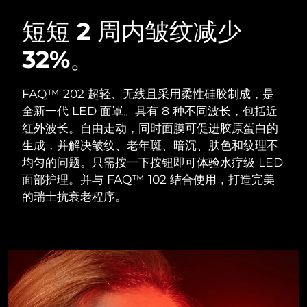
瑞典美肤护理
奥地利
预计送达日期
8/10/26
短短 2 周内皱纹减少
32%。
巴林
预计送达日期
8/11/26
面部清洁
紧致提拉
比利时
预计送达日期
8/10/26
FAQ™ 202 超轻、无线且采用柔性硅胶制成，是
LUNA™ 4 套装
BEAR™ 2 套装
全新一代 LED 面罩。具有 8 种不同波长，包括近
百慕大
预计送达日期
8/16/26
Anti-aging massage
Microcurrent toning
红外波长。自由走动，同时面膜可促进胶原蛋白的
生成，并解决皱纹、老年斑、暗沉、肤色和纹理不
波斯尼亚和黑塞哥维那
预计送达日期
8/13/26
均匀的问题。只需按一下按钮即可体验水疗级 LED
补水保湿
口腔护理
LUNA™ 4 Plus
BEAR™ 2 go
面部护理。并与 FAQ™ 102 结合使用，打造完美
文莱
预计送达日期
8/15/26
UFO™ 3 套装
issa™ 4
Massage, LED heating
Microcurrent toning on-the-go
的瑞士抗衰老程序。
FAQ™ 抗老护理
Deep facial hydration
Hybrid silicone sonic toothbrush
保加利亚
预计送达日期
8/10/26
NEW
LUNA™ 4 Men
BEAR™ 2 eyes & lips
加拿大
预计送达日期
8/14/26
UFO™ 3 LED
issa™ 4 plus
For men, anti-aging massage
Microcurrent line smoothing device
Near-infrared and red light therapy
Smart hybrid silicone sonic toothbrush
智利
预计送达日期
8/14/26
device
抗老
LED治疗