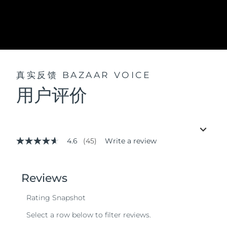
真实反馈
BAZAAR VOICE
用户评价
4.6
(45)
Write a review
4.6
out
of
5
stars,
average
rating
value.
Read
45
Reviews.