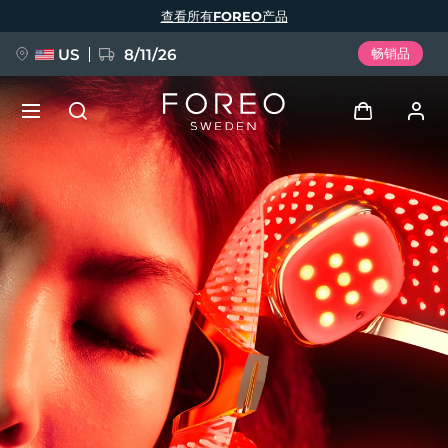
跳
查看所有FOREO产品
转
到
主
要
US
8/11/26
畅销品
内
容
新品
登录
语言
BREAKING NEWS
用户信息
English
Deutsch
Español
我的设备
FAQ™ Pure Beauty-Tech Elixir
Français
Italiano
Português
我的订单
Polski
Svenska
Русский
Türkçe
简体中文
繁體中文
我的地址
issa™ Teeth Whitening Set
我的订阅