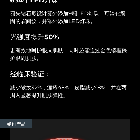
额头钻石形设计额外添加9颗LED灯珠，可淡化顽
阿拉伯联合酋长国
预计送达日期
8/11/26
固的眉间纹，并额外添加LED灯珠。
英国
预计送达日期
8/10/26
光强度提升50%
美国
预计送达日期
8/11/26
更有效地呵护眼周肌肤，同时还能通过金色镜框保
乌兹别克斯坦
护眼周肌肤。
预计送达日期
8/15/26
越南
预计送达日期
8/16/26
经临床验证：
减少皱纹32%，痤疮48%，皮脂减少18%，并在两
周内显著提升肌肤弹性。
畅销产品