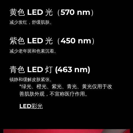
黄色 LED 光（570 nm）
波兰
预计送达日期
8/11/26
减少发红，舒缓肌肤。
葡萄牙
预计送达日期
8/10/26
紫色 LED 光（450 nm）
波多黎各
预计送达日期
8/12/26
减少老年斑和色素沉着。
卡塔尔
预计送达日期
8/11/26
青色 LED 灯 (463 nm)
留尼汪
预计送达日期
8/15/26
镇静和缓解皮肤紧张。
罗马尼亚
预计送达日期
8/10/26
*绿光、橙光、紫光、青光、黄光仅用于改
善肌肤外观，不宣称医疗作用。
俄罗斯
预计送达日期
8/18/26
LED彩光
沙特阿拉伯
预计送达日期
8/11/26
新加坡
预计送达日期
8/12/26