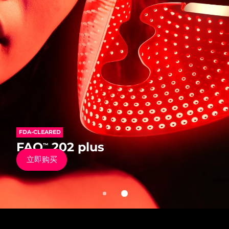
发货国家
美国
预计送达日期
8/11/26
FAQ™ Dual LED Panel
英国
预计送达日期
8/10/26
热门产品
西班牙
预计送达日期
8/10/26
澳大利亚
预计送达日期
8/13/26
FDA-CLEARED
法国
预计送达日期
8/10/26
FDA-CLEARED
FAQ
202
™
特别优惠
畅销产品
FAQ
202 plus
™
抗老硅胶彩光面罩仪
德国
预计送达日期
8/10/26
立即购买
立即购买
加拿大
预计送达日期
8/14/26
红光疗法
澳大利亚
预计送达日期
8/13/26