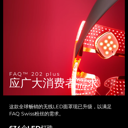
斯洛伐克
预计送达日期
8/10/26
斯洛文尼亚
预计送达日期
8/10/26
南非
预计送达日期
8/18/26
韩国
预计送达日期
8/12/26
西班牙
预计送达日期
8/10/26
瑞典
预计送达日期
8/10/26
FAQ™ 202 plus
应广大消费者需求
瑞士
预计送达日期
8/10/26
台湾
预计送达日期
8/15/26
这款全球畅销的无线LED面罩现已升级，以满足
泰国
FAQ Swiss粉丝的需求。
预计送达日期
8/14/26
土耳其
634个LED灯珠
预计送达日期
8/11/26