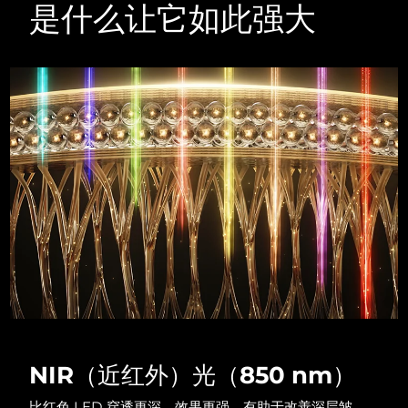
Advanced pore care essentials
以色列
预计送达日期
8/14/26
是什么让它如此强大
For healthy hair
18% PAP
护肤品
男士
意大利
预计送达日期
8/10/26
日本
预计送达日期
8/13/26
泽西岛
预计送达日期
8/15/26
全部购买
哈萨克斯坦
预计送达日期
8/12/26
FOREO APP
科威特
预计送达日期
8/10/26
关于我们
拉脱维亚
预计送达日期
8/10/26
黎巴嫩
预计送达日期
8/11/26
立陶宛
预计送达日期
8/10/26
NIR（近红外）光（850 nm）
卢森堡
预计送达日期
8/10/26
比红色 LED 穿透更深，效果更强。有助于改善深层皱