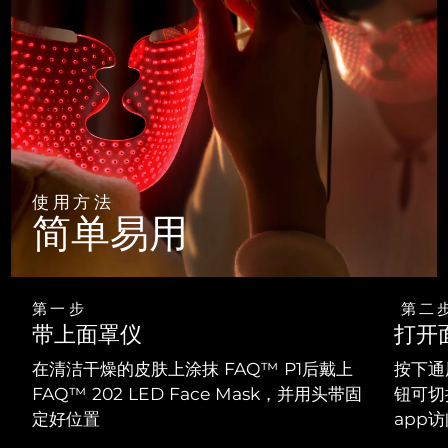
使用方法
简单易用
第一步
第二
带上面罩仪
打开
在清洁干燥的皮肤上涂抹 FAQ™ P1后戴上
按下通
FAQ™ 202 LED Face Mask，并用头带固
钮可切
定好位置
app