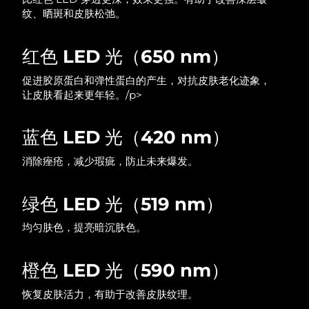
纹、晒斑和皮肤松弛。
中国澳门特别行政区
预计送达日期
8/12/26
马来西亚
预计送达日期
8/13/26
红色 LED 光（650 nm）
促进胶原蛋白和弹性蛋白的产生，对抗皮肤老化迹象，
马耳他
预计送达日期
8/10/26
让皮肤看起来更年轻。/p>
墨西哥
预计送达日期
8/14/26
蓝色 LED 光（420 nm）
摩纳哥
预计送达日期
8/11/26
消除痤疮，减少瑕疵，防止未来爆发。
荷兰
预计送达日期
8/10/26
绿色 LED 光（519 nm）
新西兰
预计送达日期
8/10/26
均匀肤色，提亮暗沉肤色。
挪威
预计送达日期
8/10/26
橙色 LED 光（590 nm）
阿曼
预计送达日期
8/13/26
恢复皮肤活力，有助于改善皮肤纹理。
菲律宾
预计送达日期
8/13/26