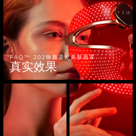
FAQ™ 101
FAQ™ 201
中国
LUNA™ 4 mini
面部提拉护理
预计送达日期
8/10/26
NEW
issa™ 4 smile
UFO™ 3 mini
Clinical anti-aging
LED mask
For young skin, T-zone
Premium anti-aging skincare
哥伦比亚
预计送达日期
8/14/26
Hybrid silicone sonic toothbrush
Red light therapy device for young skin
生发
肌肤年轻化
克罗地亚
预计送达日期
8/10/26
FAQ™ 102
FAQ™ 202
LUNA™ 4 go
BEAR™ 设备
FAQ™ 301
FAQ™ 501
issa™ 4 baby
UFO™ 3 go
Advanced clinical anti-aging
LED mask
For travel or gym bag
All premium facelift devices
NEW
塞浦路斯
预计送达日期
8/11/26
LED hair strengthening scalp massager
Full-Spectrum Red Light Therapy
For ages 0-3
Portable red light therapy
FAQ™ 202御颜鎏光美肤面罩
捷克
预计送达日期
8/10/26
FAQ™ 103
FAQ™ 211
真实效果
LUNA™ 护肤
保健品
FAQ™ Scalp Serum
FAQ™ 502
issa™ Teeth Whitening Set
面膜
Luxurious clinical anti-aging set
Anti-aging neck & décolleté LED mask
Premium cleansers & balm
丹麦
预计送达日期
8/10/26
Scalp recovery probiotic serum
Full-Spectrum Red Light Therapy
Dual LED + sonic device & 18% PAP gel
Rejuvenation & hydration
专业治疗
爱沙尼亚
预计送达日期
8/10/26
FAQ™ P1 Primer
FAQ™ 221
LUNA™ 设备
FAQ™护肤品
ISSA™ 设备
UFO™ 设备
Manuka honey primer
Anti-aging LED hand mask
芬兰
FAQ™ Red Light Serum
预计送达日期
8/10/26
All facial cleansing devices
All FAQ™ skincare
All silicone sonic toothbrushes
All deep facial hydration devices
法国
预计送达日期
8/10/26
脱毛
身体护理
FAQ™护肤品
FAQ™护肤品
PEACH™ 2 Pro Max
BEAR™ 2 body
FAQ™产品
FAQ™ skincare
法属波利尼西亚
预计送达日期
8/14/26
All FAQ™ skincare
All FAQ™ skincare