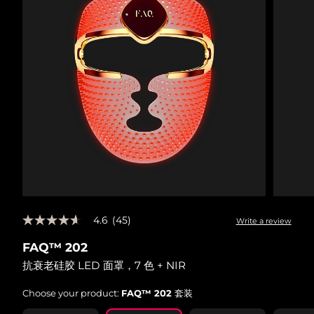
4.6
(45)
Write a review
4.6
out
FAQ™ 202
of
5
抗衰老硅胶 LED 面罩，7 色 + NIR
stars,
average
rating
Choose your product:
FAQ™ 202 套装
value.