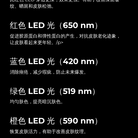
纹、晒斑和皮肤松弛。
中国澳门特别行政区
预计送达日期
8/12/26
马来西亚
预计送达日期
8/13/26
红色 LED 光（650 nm）
促进胶原蛋白和弹性蛋白的产生，对抗皮肤老化迹象，
马耳他
预计送达日期
8/10/26
让皮肤看起来更年轻。/p>
墨西哥
预计送达日期
8/14/26
蓝色 LED 光（420 nm）
摩纳哥
预计送达日期
8/11/26
消除痤疮，减少瑕疵，防止未来爆发。
荷兰
预计送达日期
8/10/26
绿色 LED 光（519 nm）
新西兰
预计送达日期
8/10/26
均匀肤色，提亮暗沉肤色。
挪威
预计送达日期
8/10/26
橙色 LED 光（590 nm）
阿曼
预计送达日期
8/13/26
恢复皮肤活力，有助于改善皮肤纹理。
菲律宾
预计送达日期
8/13/26