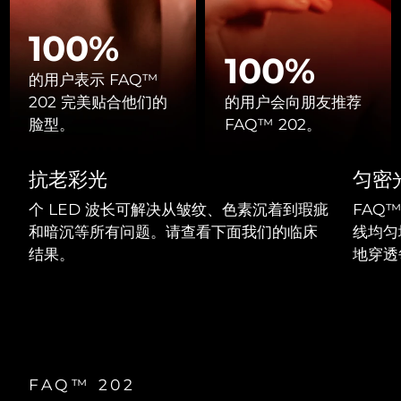
Professional IPL hair removal device
Microcurrent body toning
All hair treatments
All FAQ™ skincare
德国
预计送达日期
8/10/26
100%
FAQ™产品
FAQ™产品
痘肌护理
眼部护理
100%
直布罗陀
PEACH™ 2
LUNA™ 4 body
预计送达日期
8/14/26
FAQ™ products
All anti-aging treatments
的用户表示 FAQ™
All LED treatments
ESPADA™ 2 plus
BEAR™ 2 eyes & lips
IPL hair removal
Massaging body brush
All toning treatments
202 完美贴合他们的
的用户会向朋友推荐
希腊
预计送达日期
8/10/26
Recurring acne LED therapy
Microcurrent line smoothing device
脸型。
FAQ™ 202。
中国香港特别行政区
预计送达日期
8/11/26
PEACH™ 2 go
SUPERCHARGED™ serum
护发
毛孔护理
抗老彩光
匀密
ESPADA™ 2
IRIS™ 2
Travel-friendly IPL hair removal
Firming body serum
匈牙利
LUNA™ 4 hair
预计送达日期
8/10/26
KIWI™ derma
Acne treatment device
Rejuvenating eye massager
NEW
个 LED 波长可解决从皱纹、色素沉着到瑕疵
FAQ™
2-in-1 LED scalp massager
Diamond microdermabrasion .
和暗沉等所有问题。请查看下面我们的临床
线均匀
冰岛
预计送达日期
8/11/26
PEACH™ Cooling Prep Gel
结果。
地穿透
ESPADA™ Blemish Solution
眼部护肤
牙齿美白
Cooling IPL hair removal gel
印度尼西亚
预计送达日期
8/8/26
FLIP™ play advanced
KIWI™
Concentrated acne gel
Advanced eye care treatment
issa™ Teeth Whitening Set
LED light hairbrush
Blackhead remover
爱尔兰
预计送达日期
8/10/26
更多的
Dual LED + sonic device & 18% PAP gel
ESPADA™ 设备
眼部护理设备
马恩岛
预计送达日期
8/12/26
LUNA™ Dual-Peptide Scalp
KIWI™ 皮肤护理
All acne treatment devices
All revitalizing eye massagers
FAQ™ 202
Serum
issa™ Teeth Whitening Gel