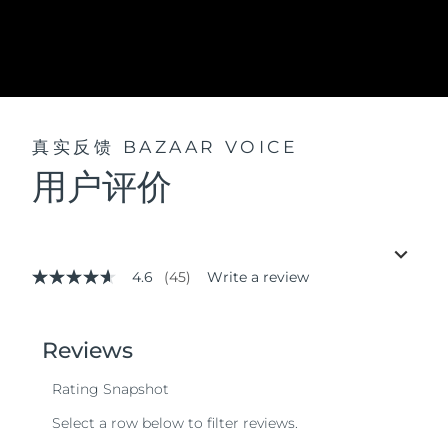
真实反馈
BAZAAR VOICE
用户评价
4.6
(45)
Write a review
4.6
out
of
5
stars,
average
rating
value.
Read
45
Reviews.