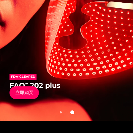
发货国家
美国
预计送达日期
8/11/26
FAQ™ Dual LED Panel
英国
预计送达日期
8/10/26
热门产品
西班牙
预计送达日期
8/10/26
澳大利亚
预计送达日期
8/13/26
FDA-CLEARED
法国
预计送达日期
8/10/26
FDA-CLEARED
FAQ
202
™
特别优惠
畅销产品
FAQ
202 plus
™
抗老硅胶彩光面罩仪
德国
预计送达日期
8/10/26
立即购买
立即购买
加拿大
预计送达日期
8/14/26
红光疗法
澳大利亚
预计送达日期
8/13/26