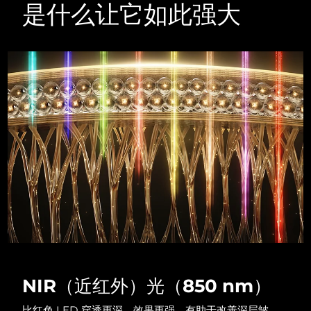
Advanced pore care essentials
以色列
预计送达日期
8/14/26
是什么让它如此强大
For healthy hair
18% PAP
护肤品
男士
意大利
预计送达日期
8/10/26
日本
预计送达日期
8/13/26
泽西岛
预计送达日期
8/15/26
全部购买
哈萨克斯坦
预计送达日期
8/12/26
FOREO APP
科威特
预计送达日期
8/10/26
关于我们
拉脱维亚
预计送达日期
8/10/26
黎巴嫩
预计送达日期
8/11/26
立陶宛
预计送达日期
8/10/26
NIR（近红外）光（850 nm）
卢森堡
预计送达日期
8/10/26
比红色 LED 穿透更深，效果更强。有助于改善深层皱