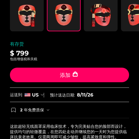
Read
45
Reviews.
Same
page
link.
有存货
$ 799
包括增值税和关税
添加
8/11/26
US
运送到:
预计送达日期:
2 年免费质保
如果您在2年质保期内发现任何非人为质量问题，
FOREO将免费为您更换产品。
这款超轻无线面罩采用临床技术，专为完美贴合您的脸部而设计，
提供均匀的轻微覆盖，在您四处走动并继续您的一天时为您提供临
床抗衰老效果。仅需两周即可减少皱纹，提高紧致度和弹性。