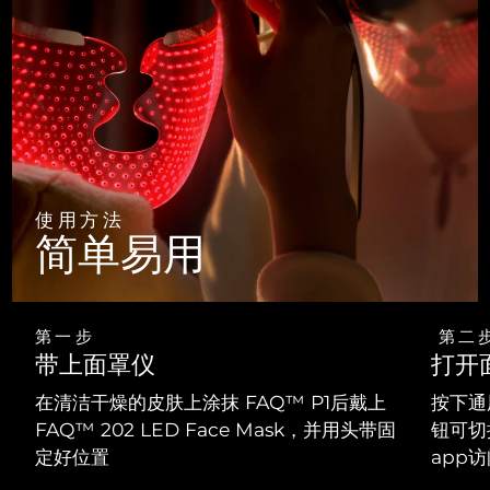
使用方法
简单易用
第一步
第二
带上面罩仪
打开
在清洁干燥的皮肤上涂抹 FAQ™ P1后戴上
按下通
FAQ™ 202 LED Face Mask，并用头带固
钮可切
定好位置
app