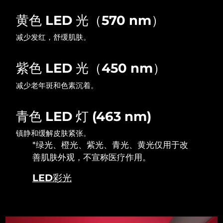
黄色 LED 光（570 nm）
波兰
预计送达日期
8/11/26
减少发红，舒缓肌肤。
葡萄牙
预计送达日期
8/10/26
紫色 LED 光（450 nm）
波多黎各
预计送达日期
8/12/26
减少老年斑和色素沉着。
卡塔尔
预计送达日期
8/11/26
青色 LED 灯 (463 nm)
留尼汪
预计送达日期
8/15/26
镇静和缓解皮肤紧张。
罗马尼亚
预计送达日期
8/10/26
*绿光、橙光、紫光、青光、黄光仅用于改
善肌肤外观，不宣称医疗作用。
俄罗斯
预计送达日期
8/18/26
LED彩光
沙特阿拉伯
预计送达日期
8/11/26
新加坡
预计送达日期
8/12/26