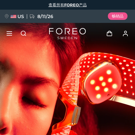
跳
查看所有FOREO产品
转
到
主
要
US
8/11/26
畅销品
内
容
新品
登录
语言
BREAKING NEWS
用户信息
English
Deutsch
Español
我的设备
FAQ™ Pure Beauty-Tech Elixir
Français
Italiano
Português
我的订单
Polski
Svenska
Русский
Türkçe
简体中文
繁體中文
我的地址
issa™ Teeth Whitening Set
我的订阅