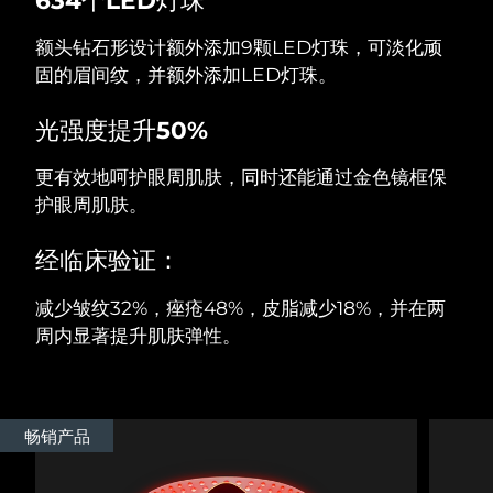
额头钻石形设计额外添加9颗LED灯珠，可淡化顽
阿拉伯联合酋长国
预计送达日期
8/11/26
固的眉间纹，并额外添加LED灯珠。
英国
预计送达日期
8/10/26
光强度提升50%
美国
预计送达日期
8/11/26
更有效地呵护眼周肌肤，同时还能通过金色镜框保
乌兹别克斯坦
护眼周肌肤。
预计送达日期
8/15/26
越南
预计送达日期
8/16/26
经临床验证：
减少皱纹32%，痤疮48%，皮脂减少18%，并在两
周内显著提升肌肤弹性。
畅销产品