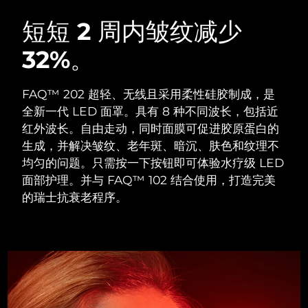
瑞典美肤护理
奥地利
预计送达日期
8/10/26
短短 2 周内皱纹减少
32%。
巴林
预计送达日期
8/11/26
面部清洁
紧致提拉
比利时
预计送达日期
8/10/26
FAQ™ 202 超轻、无线且采用柔性硅胶制成，是
LUNA™ 4 套装
BEAR™ 2 套装
全新一代 LED 面罩。具有 8 种不同波长，包括近
百慕大
预计送达日期
8/16/26
Anti-aging massage
Microcurrent toning
红外波长。自由走动，同时面膜可促进胶原蛋白的
生成，并解决皱纹、老年斑、暗沉、肤色和纹理不
波斯尼亚和黑塞哥维那
预计送达日期
8/13/26
均匀的问题。只需按一下按钮即可体验水疗级 LED
补水保湿
口腔护理
LUNA™ 4 Plus
BEAR™ 2 go
面部护理。并与 FAQ™ 102 结合使用，打造完美
文莱
预计送达日期
8/15/26
UFO™ 3 套装
issa™ 4
Massage, LED heating
Microcurrent toning on-the-go
的瑞士抗衰老程序。
FAQ™ 抗老护理
Deep facial hydration
Hybrid silicone sonic toothbrush
保加利亚
预计送达日期
8/10/26
NEW
LUNA™ 4 Men
BEAR™ 2 eyes & lips
加拿大
预计送达日期
8/14/26
UFO™ 3 LED
issa™ 4 plus
For men, anti-aging massage
Microcurrent line smoothing device
Near-infrared and red light therapy
Smart hybrid silicone sonic toothbrush
智利
预计送达日期
8/14/26
device
抗老
LED治疗