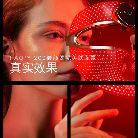
FAQ™ 101
FAQ™ 201
中国
LUNA™ 4 mini
面部提拉护理
预计送达日期
8/10/26
NEW
issa™ 4 smile
UFO™ 3 mini
Clinical anti-aging
LED mask
For young skin, T-zone
Premium anti-aging skincare
哥伦比亚
预计送达日期
8/14/26
Hybrid silicone sonic toothbrush
Red light therapy device for young skin
生发
肌肤年轻化
克罗地亚
预计送达日期
8/10/26
FAQ™ 102
FAQ™ 202
LUNA™ 4 go
BEAR™ 设备
FAQ™ 301
FAQ™ 501
issa™ 4 baby
UFO™ 3 go
Advanced clinical anti-aging
LED mask
For travel or gym bag
All premium facelift devices
NEW
塞浦路斯
预计送达日期
8/11/26
LED hair strengthening scalp massager
Full-Spectrum Red Light Therapy
For ages 0-3
Portable red light therapy
FAQ™ 202御颜鎏光美肤面罩
捷克
预计送达日期
8/10/26
FAQ™ 103
FAQ™ 211
真实效果
LUNA™ 护肤
保健品
FAQ™ Scalp Serum
FAQ™ 502
issa™ Teeth Whitening Set
面膜
Luxurious clinical anti-aging set
Anti-aging neck & décolleté LED mask
Premium cleansers & balm
丹麦
预计送达日期
8/10/26
Scalp recovery probiotic serum
Full-Spectrum Red Light Therapy
Dual LED + sonic device & 18% PAP gel
Rejuvenation & hydration
专业治疗
爱沙尼亚
预计送达日期
8/10/26
FAQ™ P1 Primer
FAQ™ 221
LUNA™ 设备
FAQ™护肤品
ISSA™ 设备
UFO™ 设备
Manuka honey primer
Anti-aging LED hand mask
芬兰
FAQ™ Red Light Serum
预计送达日期
8/10/26
All facial cleansing devices
All FAQ™ skincare
All silicone sonic toothbrushes
All deep facial hydration devices
法国
预计送达日期
8/10/26
脱毛
身体护理
FAQ™护肤品
FAQ™护肤品
PEACH™ 2 Pro Max
BEAR™ 2 body
FAQ™产品
FAQ™ skincare
法属波利尼西亚
预计送达日期
8/14/26
All FAQ™ skincare
All FAQ™ skincare