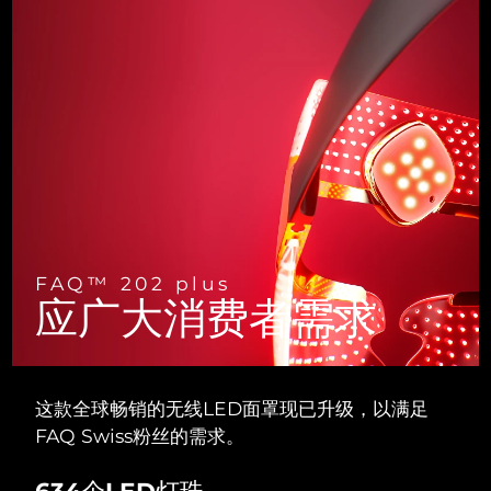
斯洛伐克
预计送达日期
8/10/26
斯洛文尼亚
预计送达日期
8/10/26
南非
预计送达日期
8/18/26
韩国
预计送达日期
8/12/26
西班牙
预计送达日期
8/10/26
瑞典
预计送达日期
8/10/26
FAQ™ 202 plus
应广大消费者需求
瑞士
预计送达日期
8/10/26
台湾
预计送达日期
8/15/26
这款全球畅销的无线LED面罩现已升级，以满足
泰国
FAQ Swiss粉丝的需求。
预计送达日期
8/14/26
土耳其
634个LED灯珠
预计送达日期
8/11/26