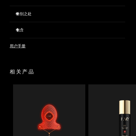
特别之处
8种LED波长可解决衰老、色素沉着和暗沉等肌肤问题。
包含
放置在最佳位置的600个光点可确保均匀的光覆盖。
100% 的用户表示 FAQ™ 202 完美贴合他们的脸型。
FAQ™ 202 Silicone LED Face Mask
用户手册
超轻、透明、无线，采用开阔的护眼设计，使用柔软的防滑头
60 mL FAQ™ Silicone Cleaning Spray
带，您可以舒适享受护理的同时活动自如。
面罩陈列架
您可以通过FAQ™ Swiss app中的预设程序对特定肌肤问题进
收纳袋
行护理
相关产品
USB充电线
快速操作指南
基本操作手册
2年质保