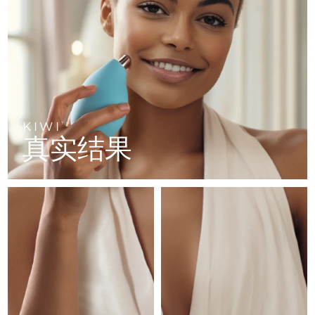
FAQ™ 101
FAQ™ 201
中国
LUNA™ 4 mini
面部提拉护理
预计送达日期
8/7/26
NEW
issa™ 4 smile
UFO™ 3 mini
Clinical anti-aging
LED mask
For young skin, T-zone
Premium anti-aging skincare
哥伦比亚
预计送达日期
8/11/26
Hybrid silicone sonic toothbrush
Red light therapy device for young skin
生发
肌肤年轻化
克罗地亚
预计送达日期
8/7/26
FAQ™ 102
FAQ™ 202
LUNA™ 4 go
BEAR™ 设备
FAQ™ 301
FAQ™ 501
issa™ 4 baby
UFO™ 3 go
Advanced clinical anti-aging
LED mask
For travel or gym bag
All premium facelift devices
NEW
塞浦路斯
预计送达日期
8/8/26
LED hair strengthening scalp massager
Full-Spectrum Red Light Therapy
For ages 0-3
Portable red light therapy
KIWI
TM
捷克
预计送达日期
8/7/26
真实结果
FAQ™ 103
FAQ™ 211
LUNA™ 护肤
保健品
FAQ™ Scalp Serum
FAQ™ 502
issa™ Teeth Whitening Set
面膜
Luxurious clinical anti-aging set
Anti-aging neck & décolleté LED mask
Premium cleansers & balm
丹麦
预计送达日期
8/7/26
Scalp recovery probiotic serum
Full-Spectrum Red Light Therapy
Dual LED + sonic device & 18% PAP gel
Rejuvenation & hydration
专业治疗
爱沙尼亚
预计送达日期
8/7/26
FAQ™ P1 Primer
FAQ™ 221
LUNA™ 设备
FAQ™护肤品
ISSA™ 设备
UFO™ 设备
Manuka honey primer
Anti-aging LED hand mask
芬兰
FAQ™ Red Light Serum
预计送达日期
8/7/26
All facial cleansing devices
All FAQ™ skincare
All silicone sonic toothbrushes
All deep facial hydration devices
法国
预计送达日期
8/7/26
脱毛
身体护理
FAQ™护肤品
FAQ™护肤品
PEACH™ 2 Pro Max
BEAR™ 2 body
FAQ™产品
FAQ™ skincare
法属波利尼西亚
预计送达日期
8/11/26
All FAQ™ skincare
All FAQ™ skincare