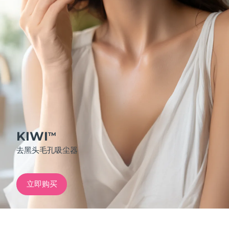
发货国家
美国
预计送达日期
8/8/26
FAQ™ Dual LED Panel
英国
预计送达日期
8/7/26
热门产品
西班牙
预计送达日期
8/7/26
澳大利亚
预计送达日期
8/10/26
法国
预计送达日期
8/7/26
KIWI
TM
特别优惠
畅销产品
去黑头毛孔吸尘器
德国
预计送达日期
8/7/26
加拿大
预计送达日期
8/11/26
立即购买
红光疗法
澳大利亚
预计送达日期
8/10/26