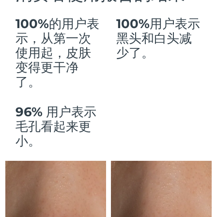
Advanced pore care essentials
以色列
预计送达日期
8/11/26
For healthy hair
18% PAP
护肤品
男士
100%的用户表
100%用户表示
意大利
预计送达日期
8/7/26
示，从第一次
黑头和白头减
日本
预计送达日期
8/10/26
使用起，皮肤
少了。
变得更干净
泽西岛
预计送达日期
8/12/26
全部购买
了。
哈萨克斯坦
预计送达日期
8/9/26
96% 用户表示
FOREO APP
科威特
预计送达日期
8/7/26
毛孔看起来更
关于我们
拉脱维亚
小。
预计送达日期
8/7/26
黎巴嫩
预计送达日期
8/8/26
立陶宛
预计送达日期
8/7/26
卢森堡
预计送达日期
8/7/26