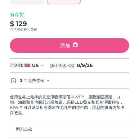
斯洛伐克
预计送达日期
8/7/26
有存货
斯洛文尼亚
预计送达日期
8/7/26
$ 129
包括增值税和关税
南非
预计送达日期
8/15/26
添加
韩国
预计送达日期
8/9/26
西班牙
8/9/26
预计送达日期
8/7/26
US
运送到:
预计送达日期:
瑞典
预计送达日期
8/7/26
2 年免费质保
如果您在2年质保期内发现任何非人为质量问题，
FOREO将免费为您更换产品。
瑞士
预计送达日期
8/7/26
使用世界上最棒的真空淨吸黑頭儀KIWI™，擺脫頑固黑頭、白
頭、油脂和其他面部老廢角質。憑藉LED藍光和真空淨吸科技，
KIWI™可以消除所有滯留在毛孔中的致痘菌，讓您的肌膚更加潔
台湾
预计送达日期
8/12/26
淨透亮。
泰国
预计送达日期
8/11/26
特别之处
土耳其
预计送达日期
8/8/26