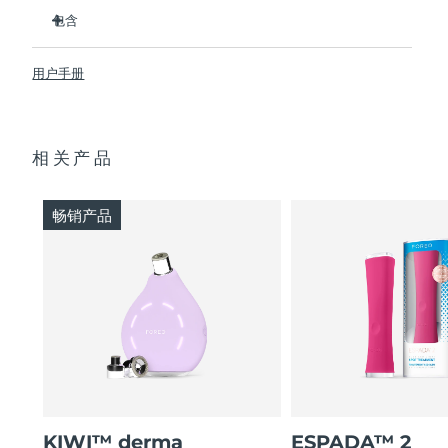
真空淨吸將毛孔裡面的“髒東西”吸出，以疏通毛孔。
包含
波長415nm的LED藍光可預防爆痘，並對儀器進行自我消毒。
阿拉伯联合酋长国
预计送达日期
8/8/26
收緊並縮小毛孔，打造光滑無瑕的肌膚。
KIWI™
用户手册
唯一無需更換濾芯的黑頭儀。
USB充電線
英国
预计送达日期
8/7/26
由超衛生矽膠和醫用級鋼製成，可防止細菌傳播。
快速入門指南
通過6種自訂的吸力強度和6種自訂的LED設置實現個性化護
基本操作手冊
美国
预计送达日期
8/8/26
理。
相关产品
2年质保 (西班牙、葡萄牙、瑞典：3年质保)
乌兹别克斯坦
预计送达日期
8/12/26
畅销产品
越南
预计送达日期
8/13/26
KIWI™ derma
ESPADA™ 2