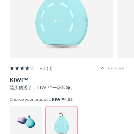
波兰
预计送达日期
8/8/26
葡萄牙
预计送达日期
8/7/26
波多黎各
预计送达日期
8/9/26
卡塔尔
预计送达日期
8/8/26
4.1
(11)
Write a review
留尼汪
4.1
预计送达日期
8/12/26
out
KIWI™
of
罗马尼亚
预计送达日期
8/7/26
5
黑头糟透了，KIWI™一吸即净。
stars,
average
俄罗斯
预计送达日期
8/15/26
rating
Choose your product:
KIWI™ 套組
value.
Read
沙特阿拉伯
预计送达日期
8/8/26
11
Reviews.
Same
新加坡
预计送达日期
8/9/26
page
link.