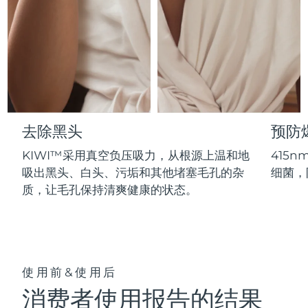
Professional IPL hair removal device
Microcurrent body toning
All hair treatments
All FAQ™ skincare
德国
预计送达日期
8/7/26
FAQ™产品
FAQ™产品
痘肌护理
眼部护理
直布罗陀
PEACH™ 2
LUNA™ 4 body
预计送达日期
8/11/26
FAQ™ products
All anti-aging treatments
All LED treatments
ESPADA™ 2 plus
BEAR™ 2 eyes & lips
IPL hair removal
Massaging body brush
All toning treatments
希腊
预计送达日期
8/7/26
Recurring acne LED therapy
Microcurrent line smoothing device
中国香港特别行政区
预计送达日期
8/8/26
PEACH™ 2 go
SUPERCHARGED™ serum
护发
毛孔护理
去除黑头
预防
ESPADA™ 2
IRIS™ 2
Travel-friendly IPL hair removal
Firming body serum
匈牙利
LUNA™ 4 hair
预计送达日期
8/7/26
KIWI™ derma
KIWI™采用真空负压吸力，从根源上温和地
415
Acne treatment device
Rejuvenating eye massager
NEW
2-in-1 LED scalp massager
Diamond microdermabrasion .
吸出黑头、白头、污垢和其他堵塞毛孔的杂
细菌，
冰岛
预计送达日期
8/8/26
质，让毛孔保持清爽健康的状态。
PEACH™ Cooling Prep Gel
ESPADA™ Blemish Solution
眼部护肤
牙齿美白
Cooling IPL hair removal gel
印度尼西亚
预计送达日期
8/5/26
FLIP™ play advanced
KIWI™
Concentrated acne gel
Advanced eye care treatment
issa™ Teeth Whitening Set
LED light hairbrush
Blackhead remover
爱尔兰
预计送达日期
8/7/26
更多的
Dual LED + sonic device & 18% PAP gel
使用前&使用后
ESPADA™ 设备
眼部护理设备
马恩岛
预计送达日期
8/9/26
LUNA™ Dual-Peptide Scalp
KIWI™ 皮肤护理
消费者使用报告的结果
All acne treatment devices
All revitalizing eye massagers
Serum
issa™ Teeth Whitening Gel