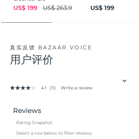
US$ 199
US$ 263.9
US$ 199
真实反馈
BAZAAR VOICE
用户评价
4.1
(11)
Write a review
4.1
out
of
5
stars,
average
rating
value.
Read
11