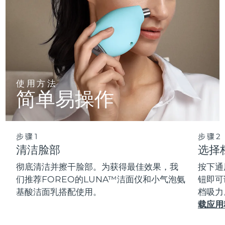
使用方法
简单易操作
步骤1
步骤2
清洁脸部
选择
彻底清洁并擦干脸部。为获得最佳效果，我
按下通
们推荐FOREO的LUNA™洁面仪和小气泡氨
钮即可
基酸洁面乳搭配使用。
档吸力
载应用