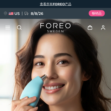
跳
查看所有FOREO产品
转
到
主
要
US
8/8/26
畅销品
内
容
新品
登录
语言
BREAKING NEWS
用户信息
English
Deutsch
Español
我的设备
FAQ™ Pure Beauty-Tech Elixir
Français
Italiano
Português
我的订单
Polski
Svenska
Русский
Türkçe
简体中文
繁體中文
我的地址
issa™ Teeth Whitening Set
我的订阅