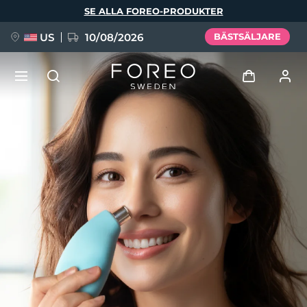
Hoppa
SE ALLA FOREO-PRODUKTER
till
huvudinnehåll
US
10/08/2026
BÄSTSÄLJARE
NYHET
Logga in
Språk
BREAKING NEWS
Användarprofil
English
Deutsch
Español
Mina enheter
FAQ™ Pure Beauty-Tech Elixir
Français
Italiano
Português
Mina beställningar
Polski
Svenska
Русский
Türkçe
简体中文
繁體中文
Mina adresser
issa™ Teeth Whitening Set
Mina prenumerationer