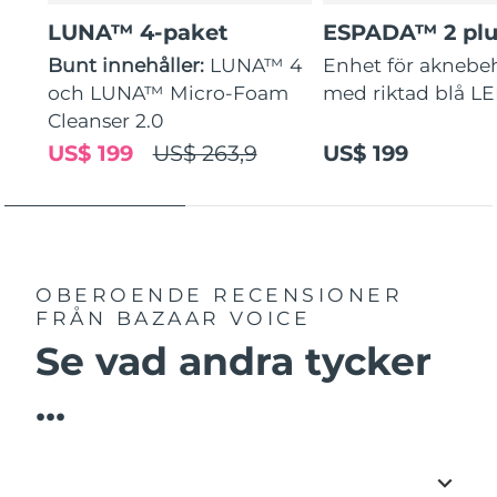
LUNA™ 4-paket
ESPADA™ 2 plu
Bunt innehåller:
LUNA™ 4
Enhet för aknebe
och LUNA™ Micro-Foam
med riktad blå L
Cleanser 2.0
US$ 199
US$ 263,9
US$ 199
OBEROENDE RECENSIONER
FRÅN BAZAAR VOICE
Se vad andra tycker
...