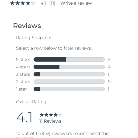
4.1
(11)
Write a review
4.1
out
of
5
stars,
average
rating
value.
Read
11
Reviews.
Same
page
link.