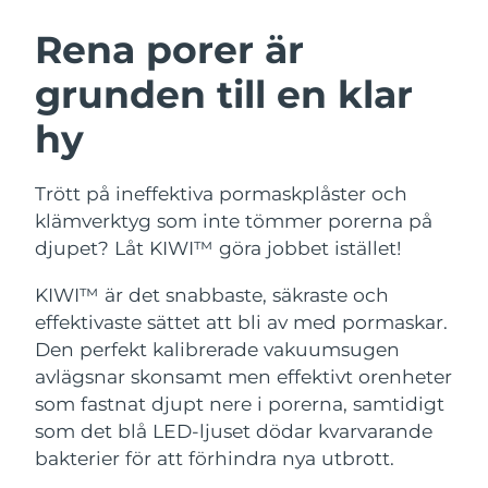
SVENSK SKÖNHETSRUTIN
Rena porer är
Australien
Förväntad leverans
12/08/2026
grunden till en klar
Förväntad leverans
Österrike
09/08/2026
hy
Ansiktsrengöring
Ansiktslyft
Bahrain
Förväntad leverans
10/08/2026
LUNA™ 4-paket
BEAR™ 2-paket
Trött på ineffektiva pormaskplåster och
Anti-aging massage
Microcurrent toning
Förväntad leverans
Belgien
klämverktyg som inte tömmer porerna på
09/08/2026
djupet? Låt KIWI™ göra jobbet istället!
Återfuktning
Munvård
Bermuda
Förväntad leverans
15/08/2026
LUNA™ 4 Plus
BEAR™ 2 go
KIWI™ är det snabbaste, säkraste och
UFO™ 3-paket
issa™ 4
Massage, LED heating
Microcurrent toning on-the-go
effektivaste sättet att bli av med pormaskar.
Bosnien och
FAQ™ ANTI-AGING-BEHANDLING
Deep facial hydration
Hybrid silicone sonic toothbrush
Förväntad leverans
12/08/2026
Hercegovina
Den perfekt kalibrerade vakuumsugen
avlägsnar skonsamt men effektivt orenheter
NEW
LUNA™ 4 Men
BEAR™ 2 eyes & lips
Brunei
UFO™ 3 LED
Förväntad leverans
14/08/2026
som fastnat djupt nere i porerna, samtidigt
issa™ 4 plus
For men, anti-aging massage
Microcurrent line smoothing device
som det blå LED-ljuset dödar kvarvarande
Near-infrared and red light therapy
Smart hybrid silicone sonic toothbrush
Förväntad leverans
device
Anti-aging
LED-behandlingar
Bulgarien
bakterier för att förhindra nya utbrott.
09/08/2026