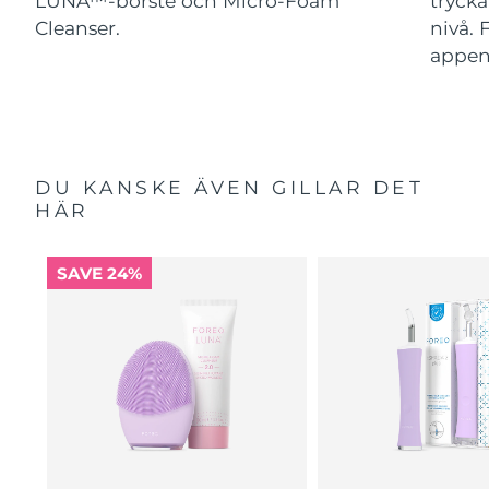
LUNA™-borste och Micro-Foam
trycka
Cleanser.
nivå. 
appe
DU KANSKE ÄVEN GILLAR DET
HÄR
SAVE 24%