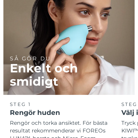
SÅ GÖR DU
Enkelt och
smidigt
STEG 1
STEG
Rengör huden
Välj 
Rengör och torka ansiktet. För bästa
Tryck 
resultat rekommenderar vi FOREOs
KIWI™