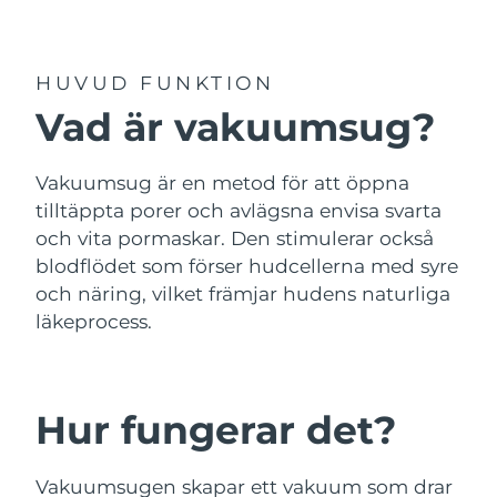
Leveransland
USA
Förväntad leverans
10/8/26
HUVUD FUNKTION
FAQ™ Dual LED Panel
Vad är vakuumsug?
Storbritannien
Förväntad leverans
9/8/26
POPULÄR
Spanien
Förväntad leverans
9/8/26
Vakuumsug är en metod för att öppna
tilltäppta porer och avlägsna envisa svarta
Australien
Förväntad leverans
12/8/26
och vita pormaskar. Den stimulerar också
blodflödet som förser hudcellerna med syre
Frankrike
Förväntad leverans
9/8/26
och näring, vilket främjar hudens naturliga
Specialerbjudanden
Bästsäljare
läkeprocess.
Tyskland
Förväntad leverans
9/8/26
Kanada
Förväntad leverans
13/8/26
Hur fungerar det?
Rödljusterapi
Australien
Förväntad leverans
12/8/26
Vakuumsugen skapar ett vakuum som drar