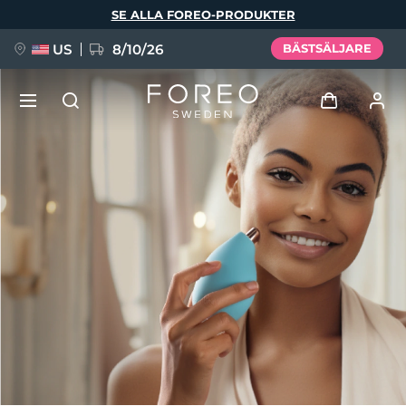
Hoppa
SE ALLA FOREO-PRODUKTER
till
huvudinnehåll
US
8/10/26
BÄSTSÄLJARE
NYHET
Logga in
Språk
BREAKING NEWS
Användarprofil
English
Deutsch
Español
Mina enheter
FAQ™ Pure Beauty-Tech Elixir
Français
Italiano
Português
Mina beställningar
Polski
Svenska
Русский
Türkçe
简体中文
繁體中文
Mina adresser
issa™ Teeth Whitening Set
Mina prenumerationer