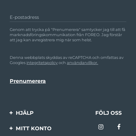
Slovakien
Förväntad leverans
9/8/26
E-postadress
Slovenien
Förväntad leverans
9/8/26
Genom att trycka på "Prenumerera" samtycker jag till att få
marknadsföringskommunikation från FOREO. Jag förstår
att jag kan avregistrera mig när som helst.
Sydafrika
Förväntad leverans
17/8/26
Sydkorea
Förväntad leverans
11/8/26
Denna webbplats skyddas av reCAPTCHA och omfattas av
Googles
integritetspolicy
och
användarvillkor.
Spanien
Förväntad leverans
9/8/26
Sverige
Förväntad leverans
9/8/26
Schweiz
Förväntad leverans
9/8/26
Taiwan
HJÄLP
FÖLJ OSS
Förväntad leverans
14/8/26
Kontakta oss
Thailand
Förväntad leverans
13/8/26
MITT KONTO