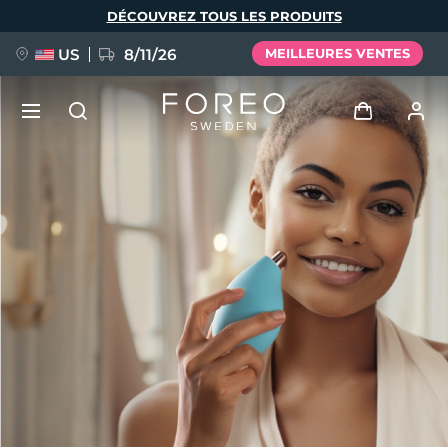
Aller
DÉCOUVREZ TOUS LES PRODUITS
au
contenu
principal
US
8/11/26
MEILLEURES VENTES
NOUVEAU
Se connecter
Langue
BREAKING NEWS
Profil de l'utilisateur
English
Deutsch
Español
Mes appareils
FAQ™ Pure Beauty-Tech Elixir
Français
Italiano
Português
Mes commandes
Polski
Svenska
Русский
Türkçe
简体中文
繁體中文
Mes adresses
issa™ Teeth Whitening Set
Mes abonnements