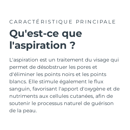
Pays de livraison
États-Unis
Livraison estimée
8/11/26
CARACTÉRISTIQUE PRINCIPALE
FAQ™ Dual LED Panel
Qu'est-ce que
Royaume-Uni
Livraison estimée
8/10/26
l'aspiration ?
POPULAIRE
Espagne
Livraison estimée
8/10/26
Australie
L'aspiration est un traitement du visage qui
Livraison estimée
8/13/26
permet de désobstruer les pores et
France
Livraison estimée
8/10/26
d'éliminer les points noirs et les points
Offres spéciales
Bestsellers
blancs. Elle stimule également le flux
Allemagne
Livraison estimée
8/10/26
sanguin, favorisant l'apport d'oxygène et de
nutriments aux cellules cutanées, afin de
Canada
Livraison estimée
8/14/26
soutenir le processus naturel de guérison
de la peau.
Thérapie par lumière rouge
Australie
Livraison estimée
8/13/26