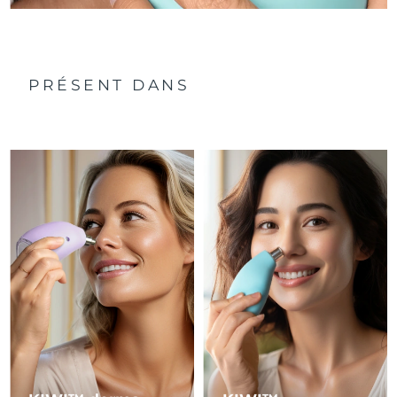
Philippines
Livraison estimée
8/13/26
Pologne
Livraison estimée
8/11/26
PRÉSENT DANS
Portugal
Livraison estimée
8/10/26
Porto Rico
Livraison estimée
8/12/26
Qatar
Livraison estimée
8/11/26
La Réunion
Livraison estimée
8/15/26
Roumanie
Livraison estimée
8/10/26
Russie
Livraison estimée
8/18/26
Arabie saoudite
Livraison estimée
8/11/26