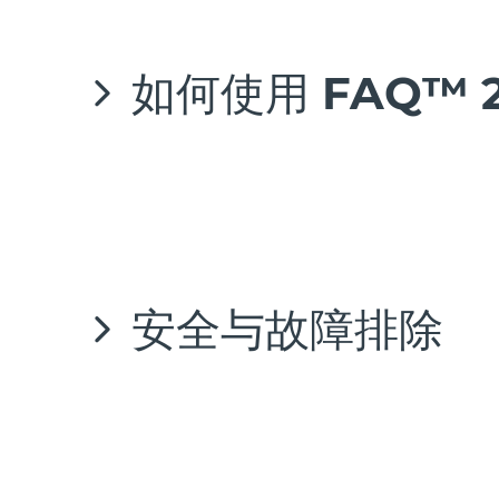
Near-infrared and red light therapy device
Smart hybrid silicone sonic toothbrush
下载FAQ™ Swiss APP
抗老
LED治疗
登录您的帐户或注册一个新帐户
LUNA™ 4 mini
面部提拉护理
如何使用 FAQ™ 2
FAQ™ 101
FAQ™ 201
UFO™ 3 mini
issa™ 4 smile
添加设备
For young skin, T-zone
Premium anti-aging skincare
NEW
Clinical anti-aging
LED mask
Red light therapy device for young skin
Hybrid silicone sonic toothbrush
选择产品系列
按照应用程序中的指示填写购买信息。
生发
LUNA™ 4 go
BEAR™ 设备
肌肤年轻化
FAQ™ 102
FAQ™ 202
UFO™ 3 go
issa™ 4 baby
For travel or gym bag
All premium facelift devices
您可以开始使用了!
FAQ™ 301
FAQ™ 501
Advanced clinical anti-aging
LED mask
Portable red light therapy
For ages 0-3
NEW
LED hair strengthening scalp massager
Full-Spectrum Red Light Therapy
LUNA™ 护肤
1. 清洁并擦干面部，然后涂抹精华液直至完全吸收。
FAQ™ 103
FAQ™ 211
保健品
面膜
issa™ Teeth Whitening Set
Premium cleansers & balm
‌安全与故障排除
2. 调节头带松紧将面罩仪固定于面部。
FAQ™ Scalp Serum
FAQ™ 502
Luxurious clinical anti-aging set
Anti-aging neck & décolleté LED mask
Rejuvenation & hydration
Dual LED + sonic device & 18% PAP gel
3. 按下通用电源按钮开启面罩仪，再次短按可以切换
Scalp recovery probiotic serum
Full-Spectrum Red Light Therapy
4. 轻松享受光疗护理，同时您可以解放双手完成其他
LUNA™ 设备
专业治疗
闭。
FAQ™ P1 Primer
FAQ™ 221
UFO™ 设备
ISSA™ 设备
All facial cleansing devices
FAQ™护肤品
Manuka honey primer
Anti-aging LED hand mask
FAQ™ Red Light Serum
All deep facial hydration devices
All silicone sonic toothbrushes
注意事项
注意：
佩戴面罩仪过程中切勿用力拉扯硅胶，以防损
All FAQ™ skincare
为了达到最佳效果，我们建议每周使用3-5次，每次1