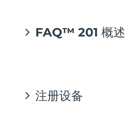
红光疗法
使用前请阅读所有指南
并仅按照本说明书中的指定用
预期用途：
FAQ™ 201是一款可佩戴的无线LED
FAQ™ 201 概述
瑞典美肤护理
警告：
请勿对产品进行任何改装。
面部清洁
紧致提拉
FAQ™ 201针对初老肌将红、绿、蓝LED脉冲光
LUNA™ 4 套装
BEAR™ 2 套装
肌肤天然修护力，改善肌肤光泽度、紧致度。独家全
的护肤能量。超轻重量带来前所未有的 超轻自由美
Anti-aging massage
Microcurrent toning
注册设备
补水保湿
口腔护理
LUNA™ 4 Plus
BEAR™ 2 go
UFO™ 3 套装
issa™ 4
Massage, LED heating
Microcurrent toning on-the-go
Deep facial hydration
Hybrid silicone sonic toothbrush
FAQ™ 抗老护理
LUNA™ 4 Men
BEAR™ 2 eyes & lips
NEW
UFO™ 3 LED
issa™ 4 plus
首次使用前，请下载FAQ™ Swiss APP 以注册
For men, anti-aging massage
Microcurrent line smoothing device