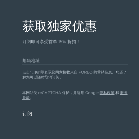
首先，清洁并擦干面部，然后涂抹精华液直至完全吸收
钟后面罩仪将自动关闭。
获取独家优惠
2. 应多久使用一次FAQ™ 201?
为了达到最佳效果，我们建议每周使用3-5次，建立肌
要超过20分钟。
订阅即可享受首单 15% 折扣！
3. 什么是光疗护理?
光生物调节作用，由低能量的可见光照射细胞后，来刺
邮箱地址
害，活化细胞并对损伤之细胞予修复及产生保护膜，
4. 光疗护理是否安全?
点击“订阅”即表示您同意接收来自 FOREO 的营销信息。您还了
与其他类型的光疗不同，LED 不含紫外线。因此，
解您可以随时取消订阅。
本网站受 reCAPTCHA 保护，并适用 Google
隐私政策
和
服务
条款
。
C. 关于设备
1. 当FAQ™ 201的红光连闪3次时意味着什么?