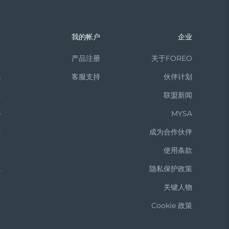
电源按钮开启面罩仪，再次短按可以切换彩光。15分
们
我的帐户
企业
功效，我们建议您单次使用 FAQ™ 201 的时间不
m
产品注册
关于FOREO
k
客服支持
伙伴计划
物细胞并诱发或强化一些生理反应，减少自由基的损
X
联盟新闻
e
MYSA
和激光疗法等其他抗衰老护理那样引起灼伤。
n
成为合作伙伴
t
使用条款
k
隐私保护政策
展开所有字段
关键人物
Cookie 政策