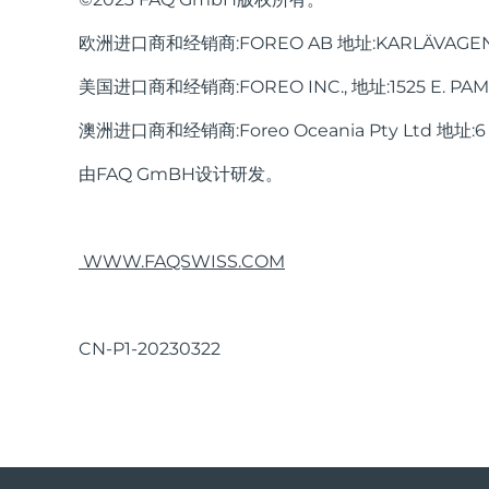
并将正负极电池线隔离开避免电池短路起火，然后使
任何未经合规责任方明确批准的更改或修改都可能导致用户
1个 FAQ™ 201 御颜鎏光美肤面罩仪、1瓶60mL
中请带上手套以确保您的安全。 详细图文说明如下：
如果FAQ™ 201无法关闭/通用电源按钮无响应:
干扰，以及 (2) 本设备必须接受接收到的任何干扰
欧洲进口商和经销商:FOREO AB 地址:KARLÄVAGEN 41
射频暴露声明：
2. 拿到FAQ™ 201后应该怎么做?
本设备符合针对不受控环境的FCC
微处理器暂时出现故障。按住通用电源按钮以重
美国进口商和经销商:FOREO INC., 地址:1525 E. PAMA L
创新、科学和经济发展部RSS的免许可发射器/接收器
您需要通过下载FAQ™ Swiss APP注册您的设备
澳洲进口商和经销商:Foreo Oceania Pty Ltd 地址:6 P
作的电子干扰。
3. 我应如何开启FAQ™ 201?
由FAQ GmBH设计研发。
产品模型可能会因改进而有变化，恕不另行通知。
按下通用电源按钮即可开启面罩仪。
4. 我应如何关闭 FAQ™ 201?
WWW.FAQSWISS.COM
设备将在开启15分钟之后自动关闭。您也可以长按通
CN-P1-20230322
B. 美肤护理
1. 应如何开始首次护理?