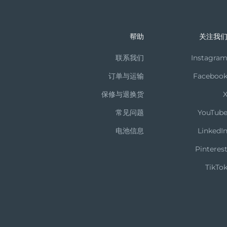
。接着，调节头带松紧将面罩仪固定于面部。 接着，按下通用
帮助
关注我
肤耐受后可以每天使用。鉴于FAQ™ 御颜鎏光美肤面罩强大的美肤
联系我们
Instagra
订单与运输
Faceboo
激细胞的能量工厂线粒体(ATP)产生更多的能量，进而刺激生
保修与退换货
达到治疗和抗衰老的目的。
常见问题
YouTub
它们可以安全地正常使用。 LED 光疗也不会像化学换肤、磨皮
电池信息
LinkedI
Pinteres
TikTo