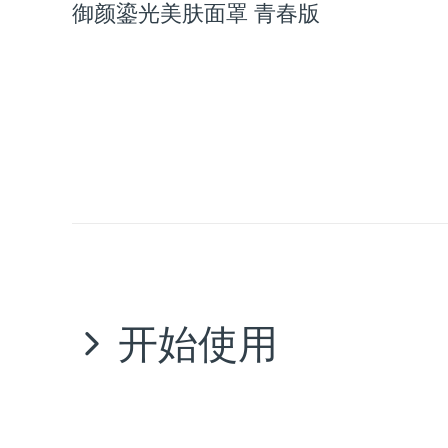
御颜鎏光美肤面罩 青春版
issa™ Teeth Whitening Set
FAQ™ Dual LED Panel
热门产品
开始使用
特别优惠
畅销产品
恭喜您通过购买 FAQ™ 201 迈出了进入抗衰新