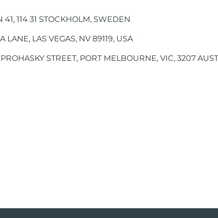
用解胶剂分离出电池并移 除。按照当地环境法规处理取出电池并
操作设备的权限失效。本设备符合 FCC 规则的第 15 部分。
 FAQ™ 硅胶清洁喷雾、1根USB充电线、1本基本操作手册、2份
，包括可能导致意外操作的 干扰。
, 114 31 STOCKHOLM, SWEDEN
辐射暴露限制。本设备经评估满足一般射频暴露要求。本设备可随
新启动设备。
ANE, LAS VEGAS, NV 89119, USA
。操作受如下两条限 制：(1) 此设备可能不会造成电子干扰。(
激活质保，而后开启设备。
ROHASKY STREET, PORT MELBOURNE, VIC, 3207 AUST
用电源按钮3秒钟关闭面罩仪。