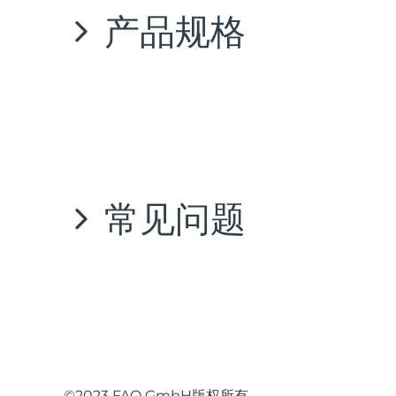
KIWI™ 皮肤护理
All acne treatment devices
All revitalizing eye massagers
证。为了让您的产品质保有效，请在质保期内妥善保
Serum
请勿将任何物体插入设备的任何开口。
issa™ Teeth Whitening Gel
产品规格
Advanced pore care essentials
For healthy hair
如果设备过热或者怀疑设备出现故障，请勿使用
18% PAP
若需申请质保，请先登陆您在
https://www.faqswis
该设备必须仅由安全特低压供电。
护肤品
男士
何权益。
建议使用满足IEC62368标准的电源为设备充电。
充电前，请确保插头和插座完全干燥。否则可能
充电时请勿使用本设备。如果该设备或充电器不
材质:
颜色:
在废弃电池之前，必须将电池从设备中取出。取
该设备不可作为生活垃圾进行处理，而应被带到专门
鉴于 FAQ™ 御颜鎏光美肤面罩的美肤功效，我们建
全部购买
硅胶，ABS+PC塑料，锌合金
心悦玫
对环境和人类健康的潜在危害。材料回收也有助于保
请仅将本设备用于本手册中所述的预期用途。如果您有其
‌常见问题
更多产品回收信息，请联系当地的生活垃圾处理服务
电池:
使用时
锂离子电池 680毫安时 3.7伏
单次充电2
FOREO APP
时
故障排除
电池拆卸
关于我们
A. 基本信息
FAQ™ 201性能发生变化时应采取的预防措施:
注意：
这个过程是不可逆的。打开设备将使其质保失
免责声明:
产品使用者自担风险。FAQ和零售商对因
当按下通用电源按钮时，如果未能激活FAQ™ 201:
更改内容的权利，且没有义务将这些修改或改变通知
由于此设备包含锂离子电池，因此在处理前必须将电
电池没电了。使用USB充电线充电最多2小时，
1. FAQ™ 201包装内包含什么？
©2023 FAQ GmbH版权所有。