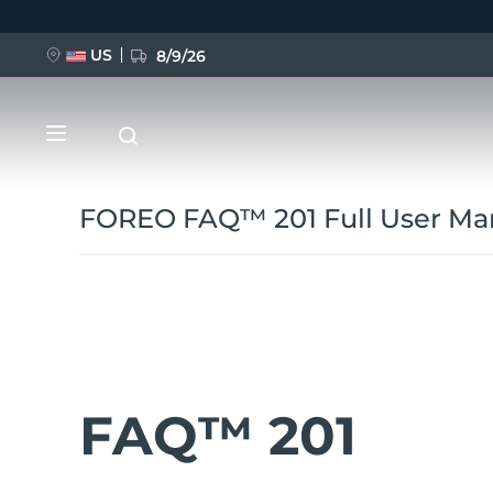
跳
转
到
主
US
8/9/26
要
内
容
FOREO FAQ™ 201 Full User Ma
新品
BREAKING NEWS
FAQ™ 201
FAQ™ Pure Beauty-Tech Elixir