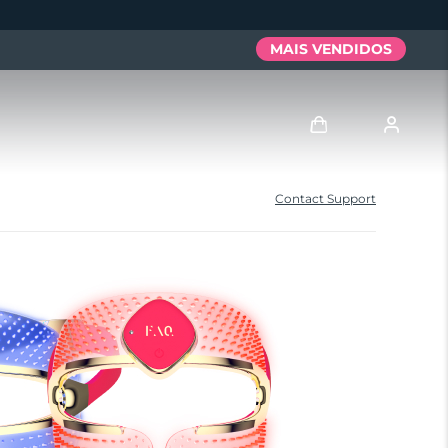
MAIS VENDIDOS
Entrar
Contact Support
Perfil de usuário
Meus aparelhos
Meus pedidos
Meus endereços
As minhas subscrições