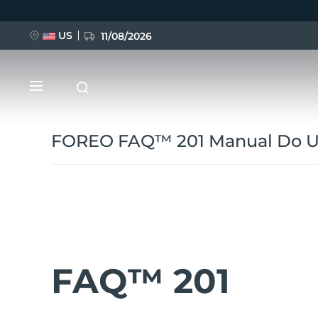
Pular
para
o
conteúdo
US
11/08/2026
principal
FOREO FAQ™ 201 Manual Do Ut
NOVIDADE
BREAKING NEWS
FAQ™ 201
FAQ™ Pure Beauty-Tech Elixir