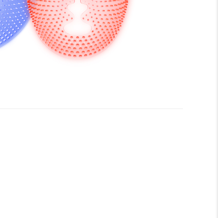
™ 201. Antes de começares a desfrutar de