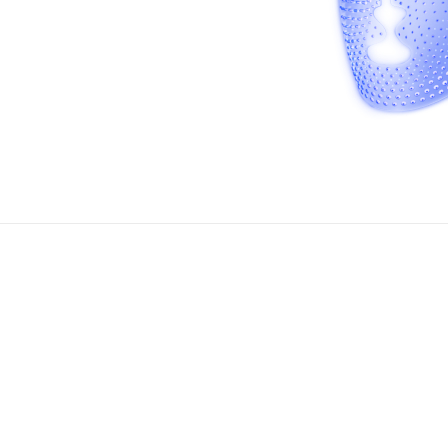
uma nova era de antienvelhecimento ao adquirires o FAQ