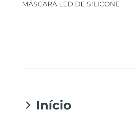
MÁSCARA LED DE SILICONE
issa™ Teeth Whitening Set
FAQ™ Dual LED Panel
POPULAR
‌Início
Ofertas especiais
Bestsellers
Parabéns por teres tomado o primeiro passo n