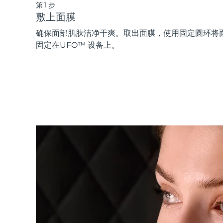
第1步
敷上面膜
确保面部肌肤洁净干爽。取出面膜，使用固定圆环将
固定在UFO™ 设备上。