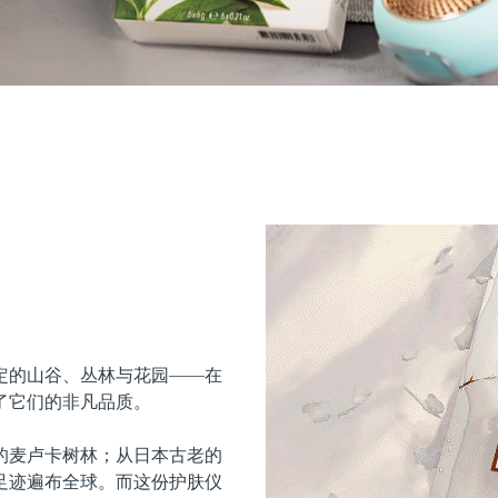
定的山谷、丛林与花园——在
了它们的非凡品质。
的麦卢卡树林；从日本古老的
足迹遍布全球。而这份护肤仪