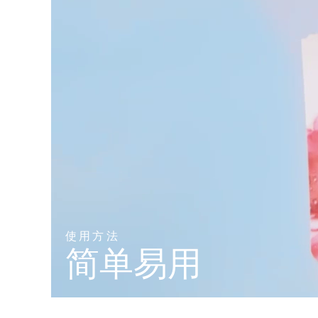
KIWI™ 皮肤护理
All acne treatment devices
All revitalizing eye massagers
Serum
issa™ Teeth Whitening Gel
Advanced pore care essentials
For healthy hair
18% PAP
护肤品
男士
全部购买
FOREO APP
关于我们
使用方法
简单易用