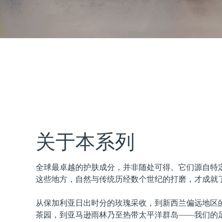
issa™ Teeth Whitening Set
FAQ™ Dual LED Panel
热门产品
关于本系列
全球最卓越的护肤成分，并非随处可得。它们源自特
特别优惠
畅销产品
这些地方，自然与传统历经数个世纪的打磨，才成就
从保加利亚日出时分的玫瑰采收，到新西兰偏远地区
茶园，到亚马逊雨林乃至热带太平洋群岛——我们的