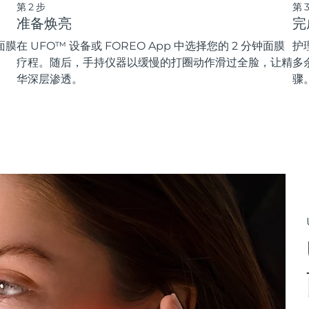
第2步
第
准备焕亮
完
面膜
在 UFO™ 设备或 FOREO App 中选择您的 2 分钟面膜
护
疗程。随后，手持仪器以缓慢的打圈动作滑过全脸，让精
多
华深层渗透。
骤