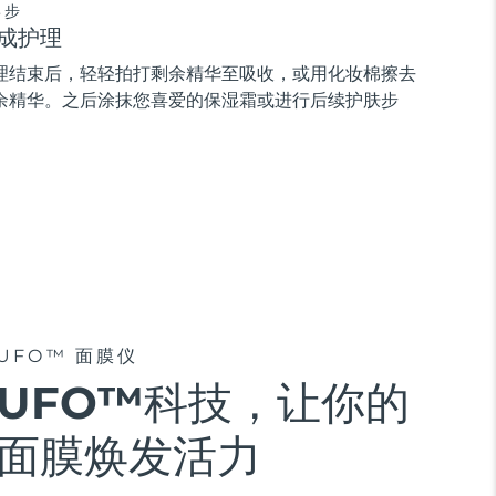
3步
成护理
理结束后，轻轻拍打剩余精华至吸收，或用化妆棉擦去
余精华。之后涂抹您喜爱的保湿霜或进行后续护肤步
。
UFO™ 面膜仪
UFO™科技，让你的
面膜焕发活力