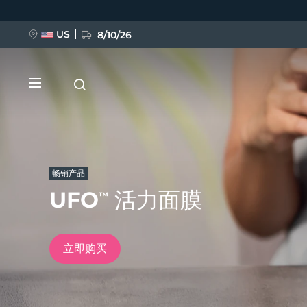
跳
转
到
主
US
8/10/26
要
内
容
畅销产品
UFO
活力面膜
™
新品
BREAKING NEWS
立即购买
FAQ™ Pure Beauty-Tech Elixir