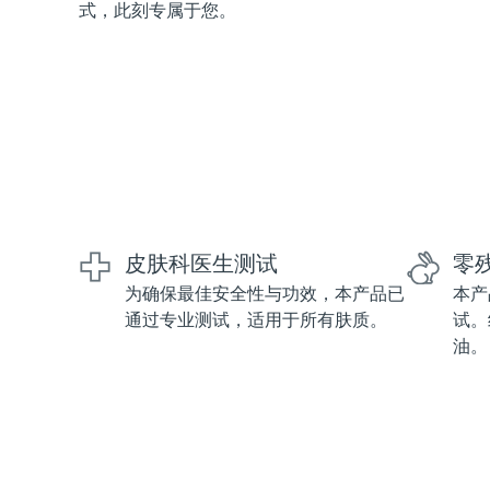
式，此刻专属于您。
红光疗法
瑞典美肤护理
面部清洁
紧致提拉
LUNA™ 4 套装
BEAR™ 2 套装
皮肤科医生测试
零
Anti-aging massage
Microcurrent toning
为确保最佳安全性与功效，本产品已
本产
通过专业测试，适用于所有肤质。
试。
补水保湿
口腔护理
油。
LUNA™ 4 Plus
BEAR™ 2 go
UFO™ 3 套装
issa™ 4
Massage, LED heating
Microcurrent toning on-the-go
Deep facial hydration
Hybrid silicone sonic toothbrush
FAQ™ 抗老护理
LUNA™ 4 Men
BEAR™ 2 eyes & lips
NEW
UFO™ 3 LED
issa™ 4 plus
For men, anti-aging massage
Microcurrent line smoothing device