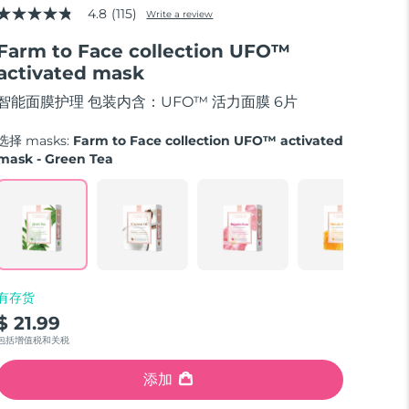
4.8
(115)
Write a review
4.8
out
Farm to Face collection UFO™
of
5
activated mask
stars,
average
智能面膜护理 包装内含：UFO™ 活力面膜 6片
rating
value.
Read
选择 masks:
Farm to Face collection UFO™ activated
115
mask - Green Tea
Reviews.
Same
page
link.
有存货
$ 21.99
包括增值税和关税
添加