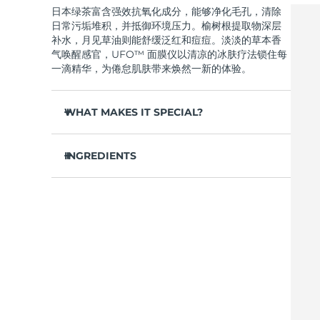
日本绿茶富含强效抗氧化成分，能够净化毛孔，清除
Near-infrared and red light therapy device
Smart hybrid silicone sonic toothbrush
日常污垢堆积，并抵御环境压力。榆树根提取物深层
抗老
LED治疗
补水，月见草油则能舒缓泛红和痘痘。淡淡的草本香
LUNA™ 4 mini
面部提拉护理
气唤醒感官，UFO™ 面膜仪以清凉的冰肤疗法锁住每
FAQ™ 101
FAQ™ 201
UFO™ 3 mini
issa™ 4 smile
For young skin, T-zone
Premium anti-aging skincare
NEW
一滴精华，为倦怠肌肤带来焕然一新的体验。
Clinical anti-aging
LED mask
Red light therapy device for young skin
Hybrid silicone sonic toothbrush
WHAT MAKES IT SPECIAL?
生发
LUNA™ 4 go
BEAR™ 设备
肌肤年轻化
FAQ™ 102
FAQ™ 202
UFO™ 3 go
issa™ 4 baby
For travel or gym bag
All premium facelift devices
FAQ™ 301
FAQ™ 501
松针提取物能够调节皮脂分泌，缩小毛孔，完美控
Advanced clinical anti-aging
LED mask
Portable red light therapy
For ages 0-3
NEW
油。
INGREDIENTS
LED hair strengthening scalp massager
Full-Spectrum Red Light Therapy
葛根提取物可以减轻浮肿，淡化黑眼圈，抚平细
LUNA™ 护肤
水/水/水族，丁二醇，茶叶提取物，1,2-己二醇，羟基
纹，令肌肤焕发活力。
FAQ™ 103
FAQ™ 211
保健品
面膜
issa™ Teeth Whitening Set
苯乙酮，聚丙烯酸钠，泛醇，尿囊素，聚甘油-4 癸酸
Premium cleansers & balm
FAQ™ Scalp Serum
FAQ™ 502
舒缓湿疹、痤疮和肌肤刺激，为需要额外呵护的肌
Luxurious clinical anti-aging set
Anti-aging neck & décolleté LED mask
Rejuvenation & hydration
Dual LED + sonic device & 18% PAP gel
酯，甘草酸二钾，香精/香料，沼泽松叶提取物，榆树
Scalp recovery probiotic serum
Full-Spectrum Red Light Therapy
肤提供舒缓的急救。
根提取物，月见草花提取物，葛根提取物
抵御污染和环境毒素，让肌肤全天自由呼吸。
LUNA™ 设备
专业治疗
FAQ™ P1 Primer
FAQ™ 221
UFO™ 设备
ISSA™ 设备
轻盈配方，吸收迅速，不留残余，令肌肤清爽哑
All facial cleansing devices
FAQ™护肤品
Manuka honey primer
Anti-aging LED hand mask
光，散发自然光泽。
FAQ™ Red Light Serum
All deep facial hydration devices
All silicone sonic toothbrushes
All FAQ™ skincare
仅需 2 分钟，即可实现肌肤彻底重置——让这份纯
净的新生，轻松融入您最繁忙的晨间节奏。