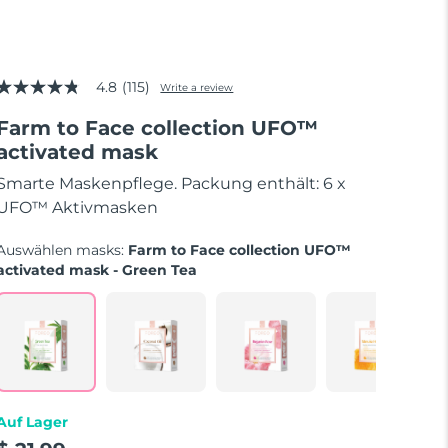
4.8
(115)
Write a review
4.8
out
Farm to Face collection UFO™
of
5
activated mask
stars,
average
Smarte Maskenpflege. Packung enthält: 6 x
rating
value.
UFO™ Aktivmasken
Read
115
Auswählen masks:
Farm to Face collection UFO™
Reviews.
Same
activated mask - Green Tea
page
link.
Auf Lager