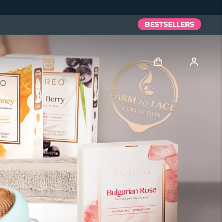
BESTSELLERS
Anmelden
Benutzerkonto
Meine Geräte
Meine Bestellungen
Meine Adressen
Meine Abonnements