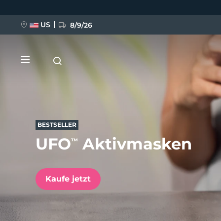
Direkt
zum
Inhalt
US
8/9/26
BESTSELLER
UFO
Aktivmasken
™
NEU
BREAKING NEWS
Kaufe jetzt
FAQ™ Pure Beauty-Tech Elixir