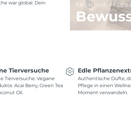
he war global. Dein
PREMIUM-PFLEG
Bewuss
ne Tierversuche
Edle Pflanzenext
e Tierversuche. Vegane
Authentische Düfte, d
ukte: Acai Berry, Green Tea
Pflege in einen Wellne
conut Oil.
Moment verwandeln.