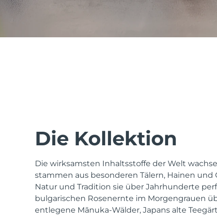
issa™ Teeth Whitening Set
FAQ™ Dual LED Panel
BELIEBT
Die Kollektion
Die wirksamsten Inhaltsstoffe der Welt wachsen
Sonderangebote
Bestseller
stammen aus besonderen Tälern, Hainen und G
Natur und Tradition sie über Jahrhunderte perf
bulgarischen Rosenernte im Morgengrauen ü
entlegene Mānuka-Wälder, Japans alte Teegär