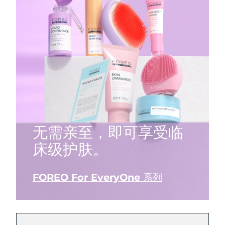
阿拉伯联合酋长国
预计送达日期
2026/8/11
英国
预计送达日期
2026/8/10
美国
预计送达日期
2026/8/11
乌兹别克斯坦
预计送达日期
2026/8/15
越南
预计送达日期
2026/8/16
无需亲至，即可享受临
床级护肤。
FOREO For EveryOne 系列