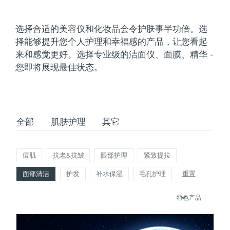
发货国家
选择合适的美容仪和化妆品会令护肤事半功倍。选
美国
预计送达日期
2026/8/11
择能够提升您个人护理和幸福感的产品，让您看起
FAQ™ Dual LED Panel
来和感觉更好。选择专业级的洁面仪、面膜、精华 -
英国
预计送达日期
2026/8/10
您即将展现最佳状态。
热门产品
西班牙
预计送达日期
2026/8/10
澳大利亚
预计送达日期
2026/8/13
全部
肌肤护理
其它
法国
预计送达日期
2026/8/10
特别优惠
畅销产品
德国
预计送达日期
2026/8/10
痘肌
抗老&抗皱
眼部护理
紧致提拉
面部清洁
护发
补水保湿
毛孔护理
重置
加拿大
预计送达日期
2026/8/14
特色产品
红光疗法
澳大利亚
预计送达日期
2026/8/13