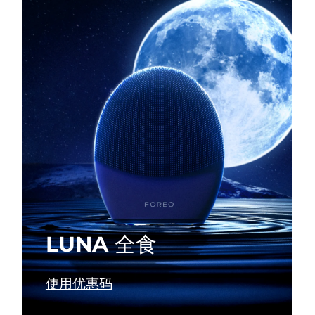
瑞典美肤护理
奥地利
预计送达日期
2026/8/10
巴林
预计送达日期
2026/8/11
面部清洁
紧致提拉
比利时
预计送达日期
2026/8/10
LUNA™ 4 套装
BEAR™ 2 套装
百慕大
预计送达日期
2026/8/16
Anti-aging massage
Microcurrent toning
波斯尼亚和黑塞哥维那
预计送达日期
2026/8/13
补水保湿
口腔护理
LUNA™ 4 Plus
BEAR™ 2 go
文莱
预计送达日期
2026/8/15
UFO™ 3 套装
issa™ 4
Massage, LED heating
Microcurrent toning on-the-go
FAQ™ 抗老护理
Deep facial hydration
Hybrid silicone sonic toothbrush
保加利亚
预计送达日期
2026/8/10
LUNA 全食
NEW
LUNA™ 4 Men
BEAR™ 2 eyes & lips
加拿大
预计送达日期
2026/8/14
UFO™ 3 LED
issa™ 4 plus
For men, anti-aging massage
Microcurrent line smoothing device
Near-infrared and red light therapy
使用优惠码
Smart hybrid silicone sonic toothbrush
智利
预计送达日期
2026/8/14
device
抗老
LED治疗