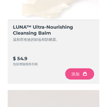
Professional IPL hair removal device
Microcurrent body toning
All hair treatments
All FAQ™ skincare
德国
预计送达日期
2026/8/10
FAQ™产品
FAQ™产品
痘肌护理
眼部护理
直布罗陀
PEACH™ 2
LUNA™ 4 body
预计送达日期
2026/8/14
FAQ™ products
All anti-aging treatments
All LED treatments
ESPADA™ 2 plus
BEAR™ 2 eyes & lips
IPL hair removal
Massaging body brush
All toning treatments
LUNA™ Ultra-Nourishing
希腊
预计送达日期
2026/8/10
Recurring acne LED therapy
Microcurrent line smoothing device
Cleansing Balm
温和而有效的卸妆和防晒霜。
中国香港特别行政区
预计送达日期
2026/8/11
PEACH™ 2 go
SUPERCHARGED™ serum
护发
毛孔护理
ESPADA™ 2
IRIS™ 2
Travel-friendly IPL hair removal
Firming body serum
匈牙利
LUNA™ 4 hair
预计送达日期
2026/8/10
KIWI™ derma
Acne treatment device
Rejuvenating eye massager
NEW
$ 54.9
2-in-1 LED scalp massager
Diamond microdermabrasion .
冰岛
预计送达日期
2026/8/11
包括增值税和关税
PEACH™ Cooling Prep Gel
ESPADA™ Blemish Solution
眼部护肤
牙齿美白
Cooling IPL hair removal gel
添加
印度尼西亚
预计送达日期
2026/8/8
FLIP™ play advanced
KIWI™
Concentrated acne gel
Advanced eye care treatment
issa™ Teeth Whitening Set
LED light hairbrush
Blackhead remover
爱尔兰
预计送达日期
2026/8/10
更多的
Dual LED + sonic device & 18% PAP gel
ESPADA™ 设备
眼部护理设备
马恩岛
预计送达日期
2026/8/12
LUNA™ Dual-Peptide Scalp
KIWI™ 皮肤护理
All acne treatment devices
All revitalizing eye massagers
Serum
issa™ Teeth Whitening Gel