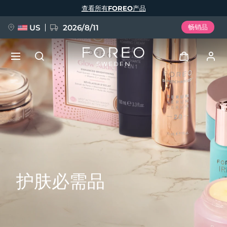
跳
查看所有FOREO产品
转
到
主
要
US
2026/8/11
畅销品
内
容
新品
登录
语言
BREAKING NEWS
用户信息
English
Deutsch
Español
我的设备
FAQ™ Pure Beauty-Tech Elixir
Français
Italiano
Português
我的订单
Polski
Svenska
Русский
护肤必需品
Türkçe
简体中文
繁體中文
我的地址
issa™ Teeth Whitening Set
我的订阅