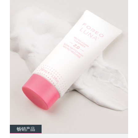
Advanced pore care essentials
以色列
预计送达日期
2026/8/14
For healthy hair
18% PAP
护肤品
男士
意大利
预计送达日期
2026/8/10
日本
预计送达日期
2026/8/13
泽西岛
预计送达日期
2026/8/15
全部购买
哈萨克斯坦
预计送达日期
2026/8/12
FOREO APP
科威特
预计送达日期
2026/8/10
关于我们
拉脱维亚
预计送达日期
2026/8/10
黎巴嫩
预计送达日期
2026/8/11
立陶宛
预计送达日期
2026/8/10
畅销产品
畅销产品
卢森堡
预计送达日期
2026/8/10