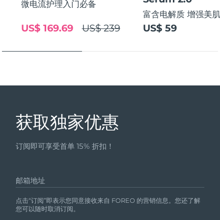
Professional IPL hair removal device
Microcurrent body toning
微电流护理入门必备
All hair treatments
All FAQ™ skincare
富含电解质 增强美
德国
预计送达日期
8/10/26
US$ 169.69
US$ 239
US$ 59
FAQ™产品
FAQ™产品
痘肌护理
眼部护理
直布罗陀
PEACH™ 2
LUNA™ 4 body
预计送达日期
8/14/26
FAQ™ products
All anti-aging treatments
All LED treatments
ESPADA™ 2 plus
BEAR™ 2 eyes & lips
IPL hair removal
Massaging body brush
All toning treatments
希腊
预计送达日期
8/10/26
Recurring acne LED therapy
Microcurrent line smoothing device
中国香港特别行政区
预计送达日期
8/11/26
PEACH™ 2 go
SUPERCHARGED™ serum
护发
毛孔护理
ESPADA™ 2
IRIS™ 2
Travel-friendly IPL hair removal
Firming body serum
匈牙利
LUNA™ 4 hair
预计送达日期
8/10/26
KIWI™ derma
Acne treatment device
Rejuvenating eye massager
NEW
获取独家优惠
2-in-1 LED scalp massager
Diamond microdermabrasion .
冰岛
预计送达日期
8/11/26
PEACH™ Cooling Prep Gel
ESPADA™ Blemish Solution
眼部护肤
订阅即可享受首单 15% 折扣！
牙齿美白
Cooling IPL hair removal gel
印度尼西亚
预计送达日期
8/8/26
FLIP™ play advanced
KIWI™
Concentrated acne gel
Advanced eye care treatment
issa™ Teeth Whitening Set
LED light hairbrush
Blackhead remover
爱尔兰
预计送达日期
8/10/26
更多的
Dual LED + sonic device & 18% PAP gel
邮箱地址
ESPADA™ 设备
眼部护理设备
马恩岛
预计送达日期
8/12/26
LUNA™ Dual-Peptide Scalp
点击“订阅”即表示您同意接收来自 FOREO 的营销信息。您还了解
KIWI™ 皮肤护理
All acne treatment devices
All revitalizing eye massagers
您可以随时取消订阅。
Serum
issa™ Teeth Whitening Gel