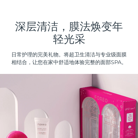
发货国家
美国
预计送达日期
8/11/26
深层清洁，膜法焕变年
FAQ™ Dual LED Panel
英国
预计送达日期
8/10/26
轻光采
热门产品
西班牙
预计送达日期
8/10/26
日常护理的完美礼物。将超卫生清洁与专业级面膜
相结合，让您在家中舒适地体验完整的面部SPA。
澳大利亚
预计送达日期
8/13/26
法国
预计送达日期
8/10/26
特别优惠
畅销产品
德国
预计送达日期
8/10/26
加拿大
预计送达日期
8/14/26
红光疗法
澳大利亚
预计送达日期
8/13/26