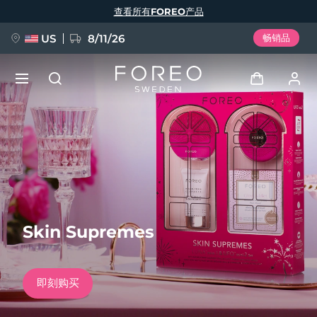
跳
查看所有FOREO产品
转
到
主
要
US
8/11/26
畅销品
内
容
新品
登录
语言
BREAKING NEWS
用户信息
English
Deutsch
Español
我的设备
FAQ™ Pure Beauty-Tech Elixir
Français
Italiano
Português
Skin Supremes
我的订单
Polski
Svenska
Русский
Türkçe
简体中文
繁體中文
我的地址
即刻购买
issa™ Teeth Whitening Set
我的订阅