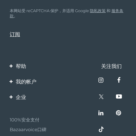
Advanced pore care essentials
以色列
预计送达日期
8/14/26
For healthy hair
18% PAP
护肤品
男士
本网站受 reCAPTCHA 保护，并适用 Google
隐私政策
和
服务条
意大利
预计送达日期
8/10/26
款
。
日本
预计送达日期
8/13/26
泽西岛
预计送达日期
8/15/26
全部购买
哈萨克斯坦
预计送达日期
8/12/26
帮助
关注我们
FOREO APP
科威特
预计送达日期
8/10/26
联系我们
我的帐户
关于我们
拉脱维亚
预计送达日期
8/10/26
订单与运输
产品注册
企业
黎巴嫩
预计送达日期
8/11/26
保修与退换货
客服支持
关于FOREO
常见问题
立陶宛
预计送达日期
8/10/26
100%安全支付
伙伴计划
电池信息
卢森堡
Bazaarvoice口碑
预计送达日期
8/10/26
联盟新闻