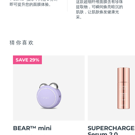
FAQ™ 101
FAQ™ 201
中国
这款超细纤维面膜含有珍珠
LUNA™ 4 mini
面部提拉护理
预计送达日期
8/10/26
即可提升您的面膜体验。
NEW
提取物，可瞬间焕亮暗沉的
issa™ 4 smile
UFO™ 3 mini
Clinical anti-aging
LED mask
For young skin, T-zone
Premium anti-aging skincare
肌肤，让肌肤焕发健康光
哥伦比亚
预计送达日期
8/14/26
Hybrid silicone sonic toothbrush
采。
Red light therapy device for young skin
生发
肌肤年轻化
克罗地亚
预计送达日期
8/10/26
FAQ™ 102
FAQ™ 202
LUNA™ 4 go
BEAR™ 设备
FAQ™ 301
FAQ™ 501
issa™ 4 baby
UFO™ 3 go
Advanced clinical anti-aging
LED mask
For travel or gym bag
All premium facelift devices
猜你喜欢
NEW
塞浦路斯
预计送达日期
8/11/26
LED hair strengthening scalp massager
Full-Spectrum Red Light Therapy
For ages 0-3
Portable red light therapy
捷克
预计送达日期
8/10/26
SAVE 29%
FAQ™ 103
FAQ™ 211
LUNA™ 护肤
保健品
FAQ™ Scalp Serum
FAQ™ 502
issa™ Teeth Whitening Set
面膜
Luxurious clinical anti-aging set
Anti-aging neck & décolleté LED mask
Premium cleansers & balm
丹麦
预计送达日期
8/10/26
Scalp recovery probiotic serum
Full-Spectrum Red Light Therapy
Dual LED + sonic device & 18% PAP gel
Rejuvenation & hydration
专业治疗
爱沙尼亚
预计送达日期
8/10/26
FAQ™ P1 Primer
FAQ™ 221
LUNA™ 设备
FAQ™护肤品
ISSA™ 设备
UFO™ 设备
Manuka honey primer
Anti-aging LED hand mask
芬兰
FAQ™ Red Light Serum
预计送达日期
8/10/26
All facial cleansing devices
All FAQ™ skincare
All silicone sonic toothbrushes
All deep facial hydration devices
法国
预计送达日期
8/10/26
脱毛
身体护理
FAQ™护肤品
FAQ™护肤品
PEACH™ 2 Pro Max
BEAR™ 2 body
BEAR™ mini
SUPERCHARG
FAQ™产品
FAQ™ skincare
法属波利尼西亚
预计送达日期
8/14/26
All FAQ™ skincare
All FAQ™ skincare
Serum 2.0