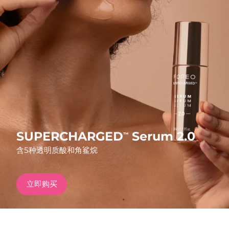
发货国家
美国
预计送达日期
8/10/26
FAQ™ Dual LED Panel
英国
预计送达日期
8/9/26
热门产品
西班牙
预计送达日期
8/9/26
澳大利亚
预计送达日期
8/12/26
法国
预计送达日期
8/9/26
SUPERCHARGED
Serum 2.0
™
特别优惠
畅销产品
含5种透明质酸和角鲨烷
德国
预计送达日期
8/9/26
加拿大
预计送达日期
8/13/26
立即购买
红光疗法
澳大利亚
预计送达日期
8/12/26