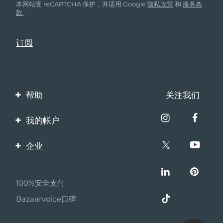
本网站受 reCAPTCHA 保护，并适用 Google
隐私政策
和
服务条
款
。
帮助
关注我们
联系我们
我的帐户
订单与运输
产品注册
企业
保修与退换货
客服支持
关于FOREO
常见问题
100%安全支付
伙伴计划
电池信息
Bazaarvoice口碑
联盟新闻
MYSA