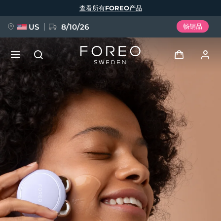
跳
查看所有FOREO产品
转
到
主
要
US
8/10/26
畅销品
内
容
新品
登录
语言
BREAKING NEWS
用户信息
English
Deutsch
Español
我的设备
FAQ™ Pure Beauty-Tech Elixir
Français
Italiano
Português
我的订单
Polski
Svenska
Русский
Türkçe
简体中文
繁體中文
我的地址
issa™ Teeth Whitening Set
我的订阅