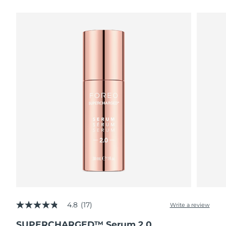
瑞典美肤护理
奥地利
预计送达日期
8/9/26
巴林
预计送达日期
8/10/26
面部清洁
紧致提拉
比利时
预计送达日期
8/9/26
LUNA™ 4 套装
BEAR™ 2 套装
百慕大
预计送达日期
8/15/26
Anti-aging massage
Microcurrent toning
波斯尼亚和黑塞哥维那
预计送达日期
8/12/26
补水保湿
口腔护理
LUNA™ 4 Plus
BEAR™ 2 go
文莱
预计送达日期
8/14/26
UFO™ 3 套装
issa™ 4
Massage, LED heating
Microcurrent toning on-the-go
FAQ™ 抗老护理
Deep facial hydration
Hybrid silicone sonic toothbrush
保加利亚
预计送达日期
8/9/26
NEW
LUNA™ 4 Men
BEAR™ 2 eyes & lips
加拿大
预计送达日期
8/13/26
UFO™ 3 LED
issa™ 4 plus
For men, anti-aging massage
Microcurrent line smoothing device
Near-infrared and red light therapy
Smart hybrid silicone sonic toothbrush
4.8
(17)
智利
预计送达日期
8/13/26
Write a review
4.8
device
抗老
LED治疗
out
SUPERCHARGED™ Serum 2.0
of