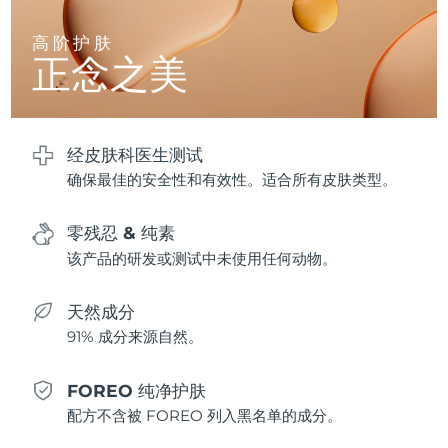
高阶护肤
波兰
预计送达日期
8/10/26
正念之美
葡萄牙
预计送达日期
8/9/26
波多黎各
预计送达日期
8/11/26
经皮肤科医生测试
确保最佳的安全性和有效性。适合所有皮肤类型。
卡塔尔
预计送达日期
8/10/26
零残忍 & 纯素
留尼汪
预计送达日期
8/14/26
该产品的研发或测试中未使用任何动物。
罗马尼亚
预计送达日期
8/9/26
天然成分
俄罗斯
预计送达日期
8/17/26
91% 成分来源自然。
沙特阿拉伯
预计送达日期
8/10/26
FOREO 纯净护肤
配方不含被 FOREO 列入黑名单的成分。
新加坡
预计送达日期
8/11/26