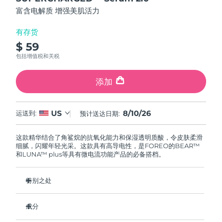
FAQ™ 101
FAQ™ 201
中国
LUNA™ 4 mini
面部提拉护理
预计送达日期
8/9/26
5
NEW
富含电解质 增强美肌活力
issa™ 4 smile
stars,
UFO™ 3 mini
Clinical anti-aging
LED mask
For young skin, T-zone
Premium anti-aging skincare
average
哥伦比亚
预计送达日期
8/13/26
Hybrid silicone sonic toothbrush
Red light therapy device for young skin
rating
有存货
value.
生发
肌肤年轻化
$ 59
Read
克罗地亚
预计送达日期
8/9/26
FAQ™ 102
FAQ™ 202
LUNA™ 4 go
BEAR™ 设备
17
包括增值税和关税
FAQ™ 301
FAQ™ 501
Reviews.
issa™ 4 baby
UFO™ 3 go
Advanced clinical anti-aging
LED mask
For travel or gym bag
All premium facelift devices
NEW
Same
塞浦路斯
预计送达日期
8/10/26
LED hair strengthening scalp massager
Full-Spectrum Red Light Therapy
page
For ages 0-3
Portable red light therapy
添加
link.
捷克
预计送达日期
8/9/26
FAQ™ 103
FAQ™ 211
LUNA™ 护肤
保健品
FAQ™ Scalp Serum
FAQ™ 502
8/10/26
US
issa™ Teeth Whitening Set
运送到:
预计送达日期:
面膜
Luxurious clinical anti-aging set
Anti-aging neck & décolleté LED mask
Premium cleansers & balm
丹麦
预计送达日期
8/9/26
Scalp recovery probiotic serum
Full-Spectrum Red Light Therapy
Dual LED + sonic device & 18% PAP gel
Rejuvenation & hydration
专业治疗
这款精华结合了角鲨烷的抗氧化能力和保湿透明质酸，令皮肤柔滑
爱沙尼亚
预计送达日期
8/9/26
细腻，闪耀年轻光采。这款具有高导电性，是FOREO的BEAR™
FAQ™ P1 Primer
FAQ™ 221
LUNA™ 设备
和LUNA™ plus等具有微电流功能产品的必备搭档。
FAQ™护肤品
ISSA™ 设备
UFO™ 设备
Manuka honey primer
Anti-aging LED hand mask
芬兰
FAQ™ Red Light Serum
预计送达日期
8/9/26
All facial cleansing devices
All FAQ™ skincare
All silicone sonic toothbrushes
All deep facial hydration devices
特别之处
法国
预计送达日期
8/9/26
脱毛
身体护理
临床证明可显著促进胶原蛋白的生成。
FAQ™护肤品
FAQ™护肤品
成分
PEACH™ 2 Pro Max
BEAR™ 2 body
临床证明可在2小时内使皮肤含水量增加46%。
FAQ™产品
FAQ™ skincare
法属波利尼西亚
预计送达日期
8/13/26
All FAQ™ skincare
All FAQ™ skincare