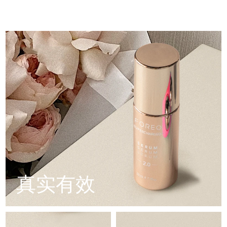
配方采用创新的电解质复合物，可增加微电流传输。
Professional IPL hair removal device
Microcurrent body toning
Aqua/Water/Eau, Glycerin, Diglycerin, Propanediol,
All hair treatments
All FAQ™ skincare
Panthenol, Butylene Glycol, Pentylene Glycol, Xylitol,
德国
含有5种透明质酸、角鲨烷、维生素E、神经酰胺、氨基酸和泛
预计送达日期
8/9/26
Methylpropanediol, Polyglyceryl-10 Laurate, Betaine,
醇的滋养配方。
Glyceryl Glucoside, Caprylic/Capric Triglyceride, Squalane,
FAQ™产品
FAQ™产品
痘肌护理
眼部护理
Caprylyl Glycol, Carbomer, Tromethamine, Hydrogenated
直布罗陀
PEACH™ 2
LUNA™ 4 body
预计送达日期
8/13/26
FAQ™ products
All anti-aging treatments
All LED treatments
Lecithin, Xanthan Gum, Adenosine, Ethylhexylglycerin,
ESPADA™ 2 plus
BEAR™ 2 eyes & lips
IPL hair removal
Massaging body brush
Trehalose, Sodium PCA, Ceramide NP, Glucose, Serine,
All toning treatments
希腊
Sodium Hyaluronate Crosspolymer, Hydrolyzed
预计送达日期
8/9/26
Recurring acne LED therapy
Microcurrent line smoothing device
Glycosaminoglycans, Potassium Phosphate, Sodium
Hyaluronate, FD&C Red No. 4 (CI 14700), Benzyl Glycol,
中国香港特别行政区
预计送达日期
8/10/26
Hydrolyzed Hyaluronic Acid, Tocopherol, Hyaluronic Acid
PEACH™ 2 go
SUPERCHARGED™ serum
护发
毛孔护理
ESPADA™ 2
IRIS™ 2
Travel-friendly IPL hair removal
Firming body serum
匈牙利
LUNA™ 4 hair
预计送达日期
8/9/26
KIWI™ derma
Acne treatment device
Rejuvenating eye massager
NEW
2-in-1 LED scalp massager
Diamond microdermabrasion .
冰岛
预计送达日期
8/10/26
PEACH™ Cooling Prep Gel
ESPADA™ Blemish Solution
眼部护肤
牙齿美白
Cooling IPL hair removal gel
印度尼西亚
预计送达日期
8/7/26
FLIP™ play advanced
KIWI™
Concentrated acne gel
Advanced eye care treatment
issa™ Teeth Whitening Set
LED light hairbrush
Blackhead remover
真实有效
爱尔兰
预计送达日期
8/9/26
更多的
Dual LED + sonic device & 18% PAP gel
ESPADA™ 设备
眼部护理设备
马恩岛
预计送达日期
8/11/26
LUNA™ Dual-Peptide Scalp
KIWI™ 皮肤护理
All acne treatment devices
All revitalizing eye massagers
Serum
issa™ Teeth Whitening Gel