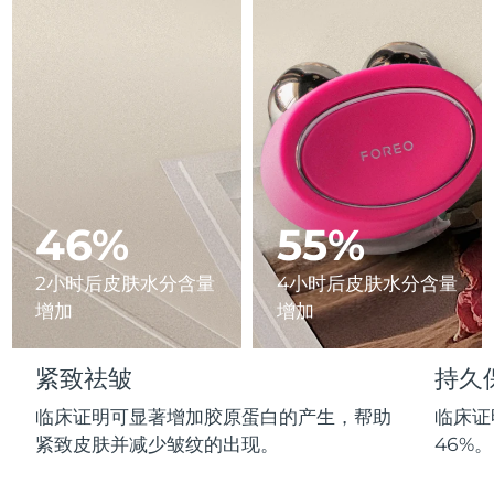
Advanced pore care essentials
以色列
预计送达日期
8/13/26
For healthy hair
18% PAP
护肤品
男士
意大利
预计送达日期
8/9/26
日本
预计送达日期
8/12/26
泽西岛
预计送达日期
8/14/26
全部购买
哈萨克斯坦
预计送达日期
8/11/26
46%
55%
FOREO APP
科威特
预计送达日期
8/9/26
2小时后皮肤水分含量
4小时后皮肤水分含量
关于我们
增加
增加
拉脱维亚
预计送达日期
8/9/26
黎巴嫩
预计送达日期
8/10/26
紧致祛皱
持久
临床证明可显著增加胶原蛋白的产生，帮助
临床证
立陶宛
预计送达日期
8/9/26
紧致皮肤并减少皱纹的出现。
46%。
卢森堡
预计送达日期
8/9/26