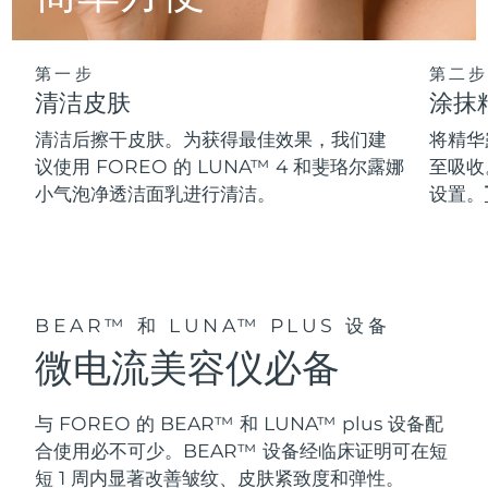
阿拉伯联合酋长国
预计送达日期
8/10/26
第一步
第二步
英国
清洁皮肤
涂抹
预计送达日期
8/9/26
清洁后擦干皮肤。为获得最佳效果，我们建
将精华
美国
预计送达日期
8/10/26
议使用 FOREO 的 LUNA™ 4 和斐珞尔露娜
至吸收
小气泡净透洁面乳进行清洁。
设置。
乌兹别克斯坦
预计送达日期
8/14/26
越南
预计送达日期
8/15/26
BEAR™ 和 LUNA™ PLUS 设备
微电流美容仪必备
与 FOREO 的 BEAR™ 和 LUNA™ plus 设备配
合使用必不可少。BEAR™ 设备经临床证明可在短
短 1 周内显著改善皱纹、皮肤紧致度和弹性。