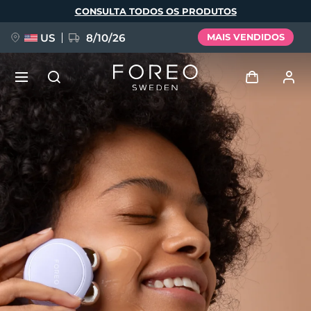
Pular
CONSULTA TODOS OS PRODUTOS
para
o
conteúdo
principal
US
8/10/26
MAIS VENDIDOS
NOVIDADE
Entrar
Idioma
BREAKING NEWS
Perfil de usuário
English
Deutsch
Español
Meus aparelhos
FAQ™ Pure Beauty-Tech Elixir
Français
Italiano
Português
Meus pedidos
Polski
Svenska
Русский
Türkçe
简体中文
繁體中文
Meus endereços
issa™ Teeth Whitening Set
As minhas subscrições