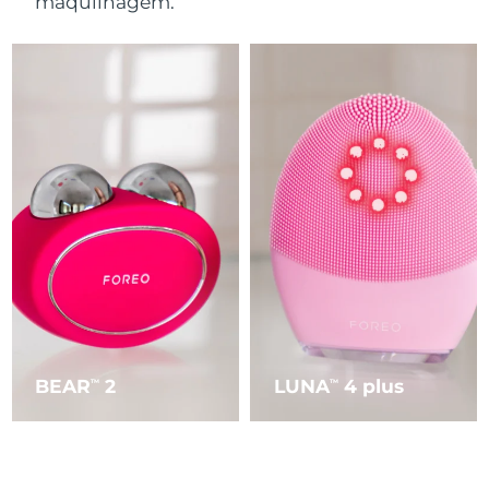
maquilhagem.
BEAR
2
LUNA
4 plus
TM
TM