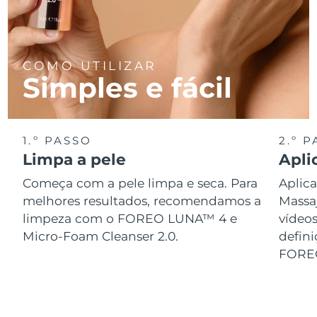
Tailândia
Entrega prevista
8/13/26
Turquia
Entrega prevista
8/10/26
COMO UTILIZAR
Emirados Árabes
Simples e fácil
Entrega prevista
8/10/26
Unidos
Reino Unido
Entrega prevista
8/9/26
1.º PASSO
2.º 
Estados Unidos
Limpa a pele
Apli
Entrega prevista
8/10/26
Começa com a pele limpa e seca. Para
Aplica
Uzbequistão
Entrega prevista
8/14/26
melhores resultados, recomendamos a
Massa
limpeza com o FOREO LUNA™ 4 e
vídeo
Vietnã
Entrega prevista
8/15/26
Micro-Foam Cleanser 2.0.
defini
FORE