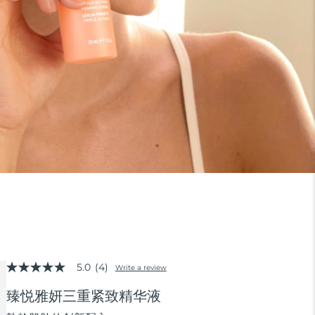
5.0
(4)
Write a review
5.0
out
臻悦雅妍三重紧致精华液
of
5