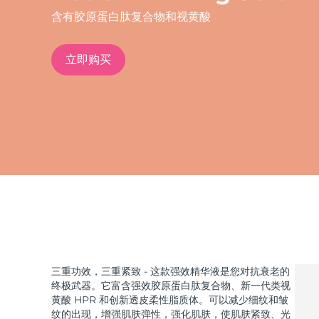
含有胶原蛋白肽复合物和视黄酸
issa™ Teeth Whitening Set
立即购买
FAQ™ Dual LED Panel
热门产品
特别优惠
畅销产品
三重功效，三重紧致 - 这款强效精华液是您对抗衰老的
终极武器。它富含强效胶原蛋白肽复合物、新一代类视
黄酸 HPR 和创新透皮柔性脂质体。可以减少细纹和皱
纹的出现，增强肌肤弹性，强化肌肤，使肌肤紧致、光