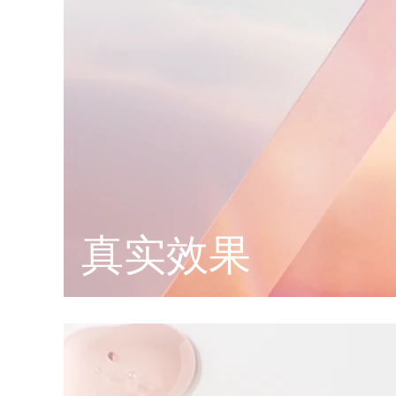
脱毛
FAQ™护肤品
身体护理
FAQ™护肤品
FAQ™产品
FAQ™ skincare
All FAQ™ skincare
All FAQ™ skincare
PEACH™ 2 Pro Max
BEAR™ 2 body
All hair treatments
All FAQ™ skincare
Professional IPL hair removal device
Microcurrent body toning
FAQ™产品
FAQ™产品
痘肌护理
FAQ™ products
眼部护理
All anti-aging treatments
All LED treatments
PEACH™ 2
LUNA™ 4 body
All toning treatments
ESPADA™ 2 plus
BEAR™ 2 eyes & lips
IPL hair removal
Massaging body brush
Recurring acne LED therapy
Microcurrent line smoothing device
PEACH™ 2 go
SUPERCHARGED™ serum
护发
毛孔护理
ESPADA™ 2
IRIS™ 2
Travel-friendly IPL hair removal
Firming body serum
LUNA™ 4 hair
KIWI™ derma
真实效果
Acne treatment device
Rejuvenating eye massager
NEW
2-in-1 LED scalp massager
Diamond microdermabrasion .
PEACH™ Cooling Prep Gel
ESPADA™ Blemish Solution
眼部护肤
牙齿美白
Cooling IPL hair removal gel
FLIP™ play advanced
KIWI™
Concentrated acne gel
Advanced eye care treatment
issa™ Teeth Whitening Set
LED light hairbrush
Blackhead remover
Dual LED + sonic device & 18% PAP gel
更多的
ESPADA™ 设备
眼部护理设备
LUNA™ Dual-Peptide Scalp