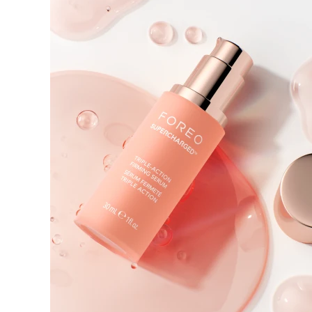
KIWI™ 皮肤护理
All acne treatment devices
All revitalizing eye massagers
Serum
issa™ Teeth Whitening Gel
Advanced pore care essentials
For healthy hair
18% PAP
护肤品
男士
全部购买
FOREO APP
关于我们