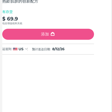
stars,
熟龄肌肤的创新配方
average
rating
有存货
value.
Read
$ 69.9
4
包括增值税和关税
Reviews.
Same
page
添加
link.
8/12/26
US
运送到:
预计送达日期: