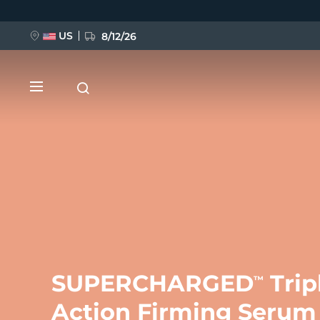
跳
转
到
主
US
8/12/26
要
内
容
新品
BREAKING NEWS
SUPERCHARGED
Trip
™
FAQ™ Pure Beauty-Tech Elixir
Action Firming Serum