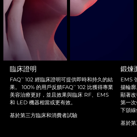
Professional IPL hair removal device
Microcurrent body toning
All hair treatments
All FAQ™ skincare
德國
預計送達日期
8/9/26
FAQ™產品
FAQ™產品
痘肌護理
眼部護理
直布羅陀
PEACH™ 2
LUNA™ 4 body
預計送達日期
8/13/26
FAQ™ products
All anti-aging treatments
All LED treatments
ESPADA™ 2 plus
BEAR™ 2 eyes & lips
IPL hair removal
Massaging body brush
All toning treatments
希臘
預計送達日期
8/9/26
Recurring acne LED therapy
Microcurrent line smoothing device
中國香港特別行政區
預計送達日期
8/10/26
PEACH™ 2 go
SUPERCHARGED™ serum
護發
毛孔護理
ESPADA™ 2
IRIS™ 2
Travel-friendly IPL hair removal
Firming body serum
匈牙利
LUNA™ 4 hair
預計送達日期
8/9/26
KIWI™ derma
臨床證明
鍛煉
Acne treatment device
Rejuvenating eye massager
NEW
2-in-1 LED scalp massager
Diamond microdermabrasion .
FAQ
102 經臨床證明可提供即時和持久的結
EMS
TM
冰島
預計送達日期
8/10/26
PEACH™ Cooling Prep Gel
果。 100% 的用戶反饋FAQ
102 比獲得專業
揚輪廓
TM
ESPADA™ Blemish Solution
眼部護膚
牙齒美白
Cooling IPL hair removal gel
美容治療更好，並且效果與臨床 RF、EMS
顯著改
印尼
預計送達日期
8/7/26
FLIP™ play advanced
KIWI™
Concentrated acne gel
Advanced eye care treatment
和 LED 機器相當或更有效。
第一次
issa™ Teeth Whitening Set
LED light hairbrush
Blackhead remover
愛爾蘭
下頜線
預計送達日期
8/9/26
更多的
Dual LED + sonic device & 18% PAP gel
基於第三方臨床和消費者試驗
ESPADA™ 設備
眼部護理設備
基於第
曼島
預計送達日期
8/11/26
LUNA™ Dual-Peptide Scalp
KIWI™ 皮肤护理
All acne treatment devices
All revitalizing eye massagers
Serum
issa™ Teeth Whitening Gel