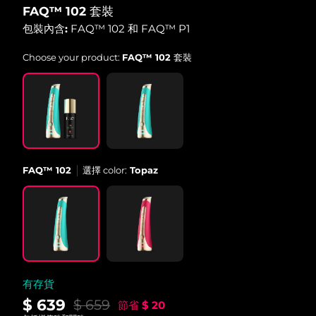
FAQ™ 102 套裝
中國澳門特別行政區
預計送達日期
8/11/26
包裝內含:
FAQ™ 102 和 FAQ™ P1
馬來西亞
預計送達日期
8/12/26
Choose your product:
FAQ™ 102 套裝
馬爾他
預計送達日期
8/9/26
墨西哥
預計送達日期
8/13/26
摩納哥
預計送達日期
8/10/26
FAQ™ 102
選擇 color:
Topaz
荷蘭
預計送達日期
8/9/26
紐西蘭
預計送達日期
8/9/26
挪威
預計送達日期
8/9/26
阿曼
預計送達日期
8/12/26
有存貨
$ 639
$ 659
節省
$ 20
菲律賓
預計送達日期
8/12/26