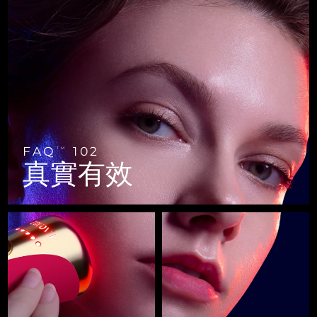
FAQ™ 101
FAQ™ 201
中國
LUNA™ 4 mini
面部提拉護理
預計送達日期
8/9/26
NEW
issa™ 4 smile
UFO™ 3 mini
Clinical anti-aging
LED mask
For young skin, T-zone
Premium anti-aging skincare
哥倫比亞
預計送達日期
8/13/26
Hybrid silicone sonic toothbrush
Red light therapy device for young skin
生髮
肌膚年輕化
克羅埃西亞
預計送達日期
8/9/26
FAQ™ 102
FAQ™ 202
LUNA™ 4 go
BEAR™ 設備
FAQ™ 301
FAQ™ 501
issa™ 4 baby
UFO™ 3 go
Advanced clinical anti-aging
LED mask
For travel or gym bag
All premium facelift devices
NEW
賽普勒斯
預計送達日期
8/10/26
LED hair strengthening scalp massager
Full-Spectrum Red Light Therapy
For ages 0-3
Portable red light therapy
捷克
預計送達日期
8/9/26
FAQ™ 103
FAQ™ 211
LUNA™護膚
保健品
FAQ
102
TM
FAQ™ Scalp Serum
FAQ™ 502
issa™ Teeth Whitening Set
真實有效
面膜
Luxurious clinical anti-aging set
Anti-aging neck & décolleté LED mask
Premium cleansers & balm
丹麥
預計送達日期
8/9/26
Scalp recovery probiotic serum
Full-Spectrum Red Light Therapy
Dual LED + sonic device & 18% PAP gel
Rejuvenation & hydration
專業治療
愛沙尼亞
預計送達日期
8/9/26
FAQ™ P1 Primer
FAQ™ 221
LUNA™ 設備
FAQ™護膚品
ISSA™ 設備
UFO™ 設備
Manuka honey primer
Anti-aging LED hand mask
芬蘭
FAQ™ Red Light Serum
預計送達日期
8/9/26
All facial cleansing devices
All FAQ™ skincare
All silicone sonic toothbrushes
All deep facial hydration devices
法國
預計送達日期
8/9/26
脫毛
身體護理
FAQ™護膚品
FAQ™護膚品
PEACH™ 2 Pro Max
BEAR™ 2 body
FAQ™產品
FAQ™ skincare
法屬玻里尼西亞
預計送達日期
8/13/26
All FAQ™ skincare
All FAQ™ skincare