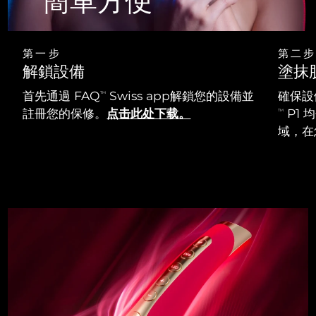
" 簡單方便"
第一步
第二步
解鎖設備
塗抹
首先通過 FAQ
Swiss app解鎖您的設備並
確保設
TM
註冊您的保修。
点击此处下载。
P1
TM
域，在