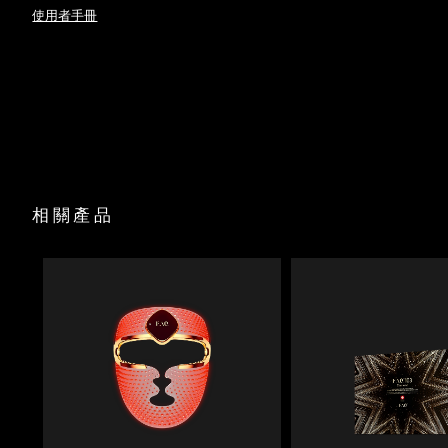
時消融脂肪層。
使用者手冊
斯洛伐克
預計送達日期
8/9/26
FAQ
P1
™
Anti-Shock System™ 可自動調節電流，確保治療過程中完全
無電擊感。
USB 充電線
斯洛維尼亞
預計送達日期
8/9/26
全光譜 LED 結合紅光療法，首次使用即可促進膠原蛋白生成，
底座
撫平皺紋。
旅行袋
南非
真實新西蘭麥盧卡蜂蜜與 17 種氨基酸滋養肌膚，尿囊素舒緩並
預計送達日期
8/17/26
清潔布
深層保濕。
快速操作指南
90% 天然成分的肌底液可安全傳導微電流，並輕松滑過肌膚，
南韓
預計送達日期
8/11/26
不會拉扯或刺激皮膚。
基本操作手冊
2年質保
西班牙
預計送達日期
8/9/26
相關產品
瑞典
預計送達日期
8/9/26
瑞士
預計送達日期
8/9/26
台灣
預計送達日期
8/14/26
泰國
預計送達日期
8/13/26
土耳其
預計送達日期
8/10/26