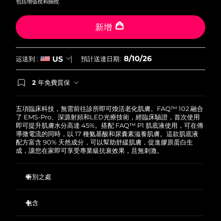
包括增值稅和關稅
波蘭
預計送達日期
8/10/26
新增
葡萄牙
預計送達日期
8/9/26
8/10/26
US
运送到 :
預計送達日期:
波多黎各
預計送達日期
8/11/26
2 年免費質保
如果您在2年質保期內發現任何非人為品質問題，
卡達
預計送達日期
8/10/26
FOREO將免費為您更換產品。
五項臨床科技，無需前往診所即可煥活老化肌膚。FAQ™ 102 融合
留尼旺
預計送達日期
8/14/26
了 EMS-Pro、深源射頻和LED光療技術，經臨床驗證，首次使用
即可提升肌膚水分高達 45%。搭配 FAQ™ P1 肌底液使用，可在傳
導微電流的同時，以 17 種氨基酸和尿囊素滋養肌膚。這款肌底液
羅馬尼亞
預計送達日期
8/9/26
配方富含 90% 天然成分，可以幫助舒緩肌膚，促進膠原蛋白生
成，讓您在家即可享受專業級抗衰效果，且無刺激。
俄羅斯
預計送達日期
8/17/26
特別之處
沙烏地阿拉伯
預計送達日期
8/10/26
EMS-Pro 超越標準微電流，深層作用於面部肌肉，從而提拉緊
致松弛皮膚。
包含
新加坡
預計送達日期
8/11/26
深源射頻加熱波長刺激膠原蛋白、彈性蛋白和新細胞生成，同
FAQ
102
™