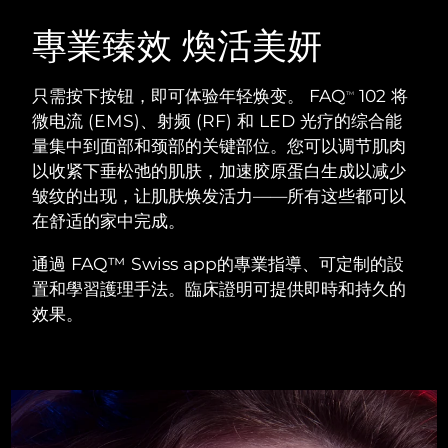
瑞典美膚護理
奧地利
預計送達日期
8/9/26
專業臻效 煥活美妍
巴林
預計送達日期
8/10/26
只需按下按钮，即可体验年轻焕变。 FAQ
102 将
TM
面部清潔
緊致提拉
微电流 (EMS)、射频 (RF) 和 LED 光疗的综合能
比利時
預計送達日期
8/9/26
量集中到面部和颈部的关键部位。您可以调节肌肉
LUNA™ 4 套裝
BEAR™ 2 套裝
以收紧下垂松弛的肌肤，加速胶原蛋白生成以减少
百慕達
預計送達日期
8/15/26
Anti-aging massage
Microcurrent toning
皱纹的出现，让肌肤焕发活力——所有这些都可以
波士尼亞與赫塞哥維納
在舒适的家中完成。
預計送達日期
8/12/26
補水保濕
口腔護理
LUNA™ 4 Plus
BEAR™ 2 go
通過 FAQ™ Swiss app的專業指導、可定制的設
汶萊
預計送達日期
8/14/26
UFO™ 3 套裝
issa™ 4
Massage, LED heating
Microcurrent toning on-the-go
置和學習護理手法。臨床證明可提供即時和持久的
FAQ™ 抗老護理
Deep facial hydration
Hybrid silicone sonic toothbrush
效果。
保加利亞
預計送達日期
8/9/26
NEW
LUNA™ 4 Men
BEAR™ 2 eyes & lips
加拿大
預計送達日期
8/13/26
UFO™ 3 LED
issa™ 4 plus
For men, anti-aging massage
Microcurrent line smoothing device
Near-infrared and red light therapy
Smart hybrid silicone sonic toothbrush
智利
預計送達日期
8/13/26
device
抗老
LED 護理