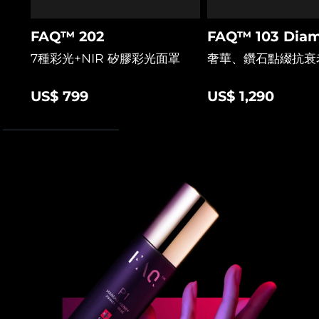
阿拉伯聯合大公國
預計送達日期
8/10/26
FAQ™ 202
FAQ™ 103 Diam
7種彩光+NIR 矽膠彩光面罩
奢華、鑽石點綴抗衰
英國
預計送達日期
8/9/26
US$ 799
US$ 1,290
美國
預計送達日期
8/10/26
烏茲別克
預計送達日期
8/14/26
越南
預計送達日期
8/15/26