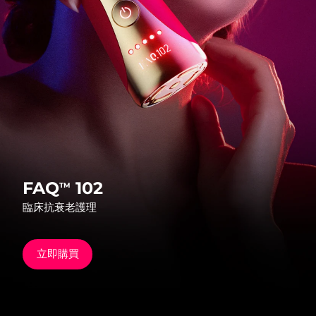
發貨國家
美國
預計送達日期
8/10/26
FAQ™ Dual LED Panel
英國
預計送達日期
8/9/26
熱門產品
西班牙
預計送達日期
8/9/26
澳洲
預計送達日期
8/12/26
法國
預計送達日期
8/9/26
FAQ
102
TM
特別優惠
暢銷產品
臨床抗衰老護理
德國
預計送達日期
8/9/26
加拿大
預計送達日期
8/13/26
立即購買
紅光療法
澳洲
預計送達日期
8/12/26