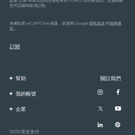
點擊“訂閱”即表示您同意接收來自 FOREO 的行銷資訊。您還瞭解
您可以隨時取消訂閱。
本網站受 reCAPTCHA 保護，並適用 Google
隱私政策
和
服務條
款
。
幫助
關註我們
聯繫我們
我的帳號
訂單與運輸
產品註冊
企業
保修與退換貨
客服支持
關於FOREO
常見問題
100%安全支付
夥伴計畫