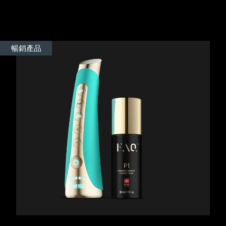
Advanced pore care essentials
以色列
預計送達日期
8/13/26
For healthy hair
18% PAP
護膚品
男士
義大利
預計送達日期
8/9/26
暢銷產品
日本
預計送達日期
8/12/26
澤西島
預計送達日期
8/14/26
全部購買
哈薩克
預計送達日期
8/11/26
FOREO APP
科威特
預計送達日期
8/9/26
關於我們
拉脫維亞
預計送達日期
8/9/26
黎巴嫩
預計送達日期
8/10/26
立陶宛
預計送達日期
8/9/26
盧森堡
預計送達日期
8/9/26