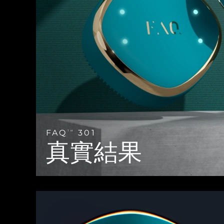
Near-infrared and red light therapy device
Smart hybrid silicone sonic toothbrush
抗老
LED 護理
LUNA™ 4 mini
面部提拉護理
FAQ™ 101
FAQ™ 201
UFO™ 3 mini
issa™ 4 smile
For young skin, T-zone
Premium anti-aging skincare
NEW
Clinical anti-aging
LED mask
Red light therapy device for young skin
Hybrid silicone sonic toothbrush
生髮
LUNA™ 4 go
BEAR™ 設備
肌膚年輕化
FAQ™ 102
FAQ™ 202
UFO™ 3 go
issa™ 4 baby
For travel or gym bag
All premium facelift devices
FAQ™ 301
FAQ™ 501
Advanced clinical anti-aging
LED mask
Portable red light therapy
For ages 0-3
NEW
LED hair strengthening scalp massager
Full-Spectrum Red Light Therapy
LUNA™護膚
FAQ
301
FAQ™ 103
TM
FAQ™ 211
保健品
面膜
issa™ Teeth Whitening Set
Premium cleansers & balm
真實結果
FAQ™ Scalp Serum
FAQ™ 502
Luxurious clinical anti-aging set
Anti-aging neck & décolleté LED mask
Rejuvenation & hydration
Dual LED + sonic device & 18% PAP gel
Scalp recovery probiotic serum
Full-Spectrum Red Light Therapy
LUNA™ 設備
專業治療
FAQ™ P1 Primer
FAQ™ 221
UFO™ 設備
ISSA™ 設備
All facial cleansing devices
FAQ™護膚品
Manuka honey primer
Anti-aging LED hand mask
FAQ™ Red Light Serum
All deep facial hydration devices
All silicone sonic toothbrushes
All FAQ™ skincare