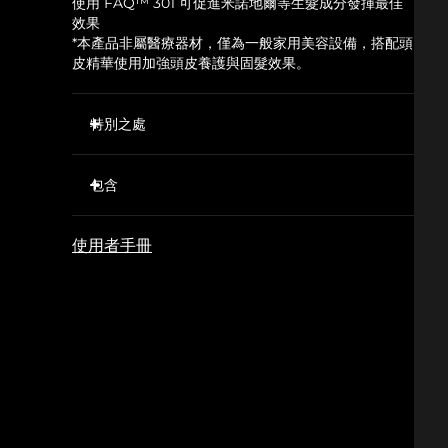
使用 FAQ™ 301 可促進米諾地爾等生髮成分發揮最佳
效果
*本產品非屬醫療器材，僅為一般家用美容設備，搭配頭
皮精華使用加強頭皮養護與固髮效果。
特別之處
20 顆紅色 LED 燈（650nm）能促進頭皮血液循
環，幫助強化髮絲，從而減少脫髮並使髮量恢復。
包含
T-Sonic™ 按摩有助於氧氣和必需營養物質進入毛
FAQ™ 301
囊，改善頭皮和頭髮健康狀態。
使用者手冊
USB充電
637 根超衛生矽膠齒梳可分開頭髮，鬆動並清除頭皮
上的堆積物。
快速操作指南
促進液體護髮產品的吸收，使其成分更深入毛囊。
基本操作手冊
快速有效，FAQ™ 瑞士應用程序中提供專門的男性
和女性生髮護理。