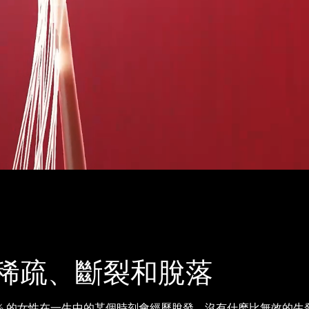
稀疏、斷裂和脫落
 40% 的女性在一生中的某個時刻會經歷脫發。沒有什麽比無效的