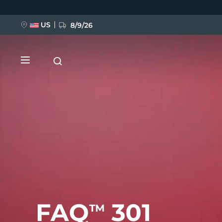
移
至
主
內
US
8/9/26
容
新品
BREAKING NEWS
FAQ™ Pure Beauty-Tech Elixir
FAQ
301
TM