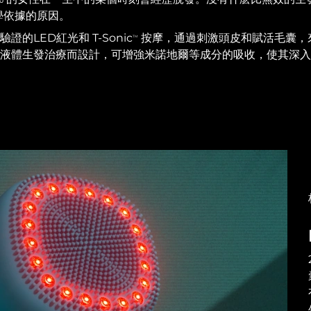
學依據的原因。
驗證的LED紅光和 T-Sonic
按摩，通過刺激頭皮和賦活毛囊，
TM
配合液體生發治療而設計，可增強米諾地爾等成分的吸收，使其深