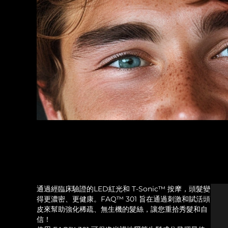
通過經臨床驗證的LED紅光和 T-Sonic™ 按摩，頭髮變
得更濃密、更健康。FAQ™ 301 旨在通過刺激和賦活頭
皮來幫助強化稀疏、無生機的髮絲，讓您重拾秀髮和自
信！