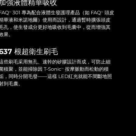
加強液體精華吸收
FAQ
301 專為配合液體生發護理產品（如 FAQ
頭皮
TM
TM
精華液和米諾地爾）使用而設計，通過暫時擴張頭皮
毛孔，使生發成分更好地吸收到毛囊中，從而增強其
效果。
637 根超衛生刷毛
這些刷毛采用無孔、速幹的矽膠設計而成，可防止細
菌積聚，並能掃除因 T-Sonic
按摩脈動而松動的積
TM
垢，同時分開毛發——這樣 LED紅光就能不間斷地照
射到毛囊。