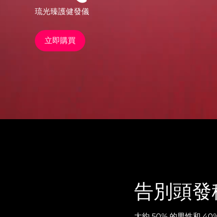
琉光臻護健發儀
issa™ Teeth Whitening Set
立即購買
FAQ™ Dual LED Panel
熱門產品
特別優惠
暢銷產品
告別頭發
大約 50% 的男性和