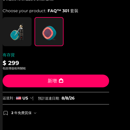
average
rating
Choose your product:
FAQ™ 301 套裝
value.
Read
12
Reviews.
Same
page
link.
有存貨
$ 299
包括增值稅和關稅
新增
8/8/26
US
运送到 :
預計送達日期:
2 年免費質保
如果您在2年質保期內發現任何非人為品質問題，FOREO
將免費為您更換產品。