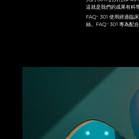
紅光療法
這就是我們的成果有科
FAQ
301 使用經過臨床
TM
絲。FAQ
301 專為
TM
瑞典美膚護理
面部清潔
緊致提拉
LUNA™ 4 套裝
BEAR™ 2 套裝
Anti-aging massage
Microcurrent toning
補水保濕
口腔護理
LUNA™ 4 Plus
BEAR™ 2 go
UFO™ 3 套裝
issa™ 4
Massage, LED heating
Microcurrent toning on-the-go
Deep facial hydration
Hybrid silicone sonic toothbrush
FAQ™ 抗老護理
LUNA™ 4 Men
BEAR™ 2 eyes & lips
NEW
UFO™ 3 LED
issa™ 4 plus
For men, anti-aging massage
Microcurrent line smoothing device