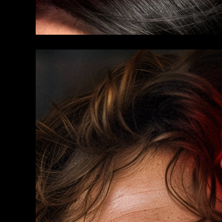
KIWI™ 皮肤护理
All acne treatment devices
All revitalizing eye massagers
Serum
issa™ Teeth Whitening Gel
Advanced pore care essentials
For healthy hair
18% PAP
護膚品
男士
全部購買
FOREO APP
關於我們