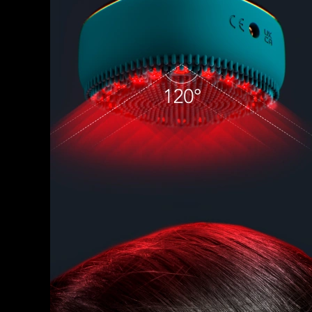
脫毛
FAQ™護膚品
身體護理
FAQ™護膚品
FAQ™產品
FAQ™ skincare
All FAQ™ skincare
All FAQ™ skincare
PEACH™ 2 Pro Max
BEAR™ 2 body
All hair treatments
All FAQ™ skincare
Professional IPL hair removal device
Microcurrent body toning
FAQ™產品
FAQ™產品
痘肌護理
FAQ™ products
眼部護理
All anti-aging treatments
All LED treatments
PEACH™ 2
LUNA™ 4 body
All toning treatments
ESPADA™ 2 plus
BEAR™ 2 eyes & lips
IPL hair removal
Massaging body brush
Recurring acne LED therapy
Microcurrent line smoothing device
PEACH™ 2 go
SUPERCHARGED™ serum
護發
毛孔護理
ESPADA™ 2
IRIS™ 2
Travel-friendly IPL hair removal
Firming body serum
LUNA™ 4 hair
KIWI™ derma
Acne treatment device
Rejuvenating eye massager
NEW
2-in-1 LED scalp massager
Diamond microdermabrasion .
PEACH™ Cooling Prep Gel
ESPADA™ Blemish Solution
眼部護膚
牙齒美白
Cooling IPL hair removal gel
FLIP™ play advanced
KIWI™
Concentrated acne gel
Advanced eye care treatment
issa™ Teeth Whitening Set
LED light hairbrush
Blackhead remover
Dual LED + sonic device & 18% PAP gel
更多的
ESPADA™ 設備
眼部護理設備
LUNA™ Dual-Peptide Scalp