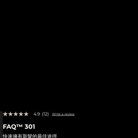
4.9
(12)
Write a review
4.9
out
FAQ™ 301
of
5
stars,
快速擁有新髮的最佳途徑