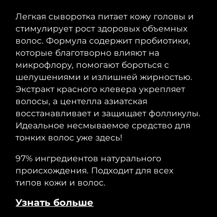
Легкая сыворотка питает кожу головы и
Ожидаемая дата доставки
Таиланд
8/14/26
стимулирует рост здоровых объемных
волос. Формула содержит пробиотики,
Ожидаемая дата доставки
Турция
которые благотворно влияют на
8/11/26
микрофлору, помогают бороться с
Ожидаемая дата доставки
шелушениями и излишней жирностью.
ОАЭ
8/11/26
Экстракт красного клевера укрепляет
волосы, а центелла азиатская
Ожидаемая дата доставки
Великобритания
8/10/26
восстанавливает и защищает фолликулы.
Идеальное несмываемое средство для
Соединенные
Ожидаемая дата доставки
тонких волос уже здесь!
Штаты
8/11/26
97% ингредиентов натурального
Ожидаемая дата доставки
Узбекистан
происхождения. Подходит для всех
8/15/26
типов кожи и волос.
Ожидаемая дата доставки
Вьетнам
Узнать больше
8/16/26