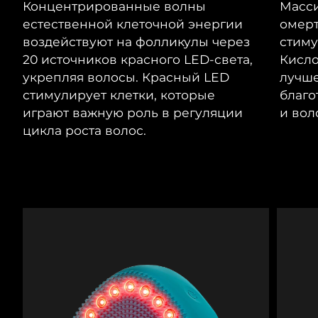
Advanced pore care essentials
Концентрированные волны
Масси
For healthy hair
Ожидаемая дата доставки
18% PAP
Гибралтар
Косметика
Для мужчин
8/14/26
естественной клеточной энергии
омерт
воздействуют на фолликулы через
стиму
Ожидаемая дата доставки
Греция
20 источников красного LED-света,
Кисло
8/10/26
укрепляя волосы. Красный LED
лучше
стимулирует клетки, которые
благо
Ожидаемая дата доставки
Гонконг (САР)
8/11/26
Купить
играют важную роль в регуляции
и вол
цикла роста волос.
Ожидаемая дата доставки
Венгрия
8/10/26
FOREO APP
Ожидаемая дата доставки
Исландия
8/11/26
ПОДРОБНЕЕ
Ожидаемая дата доставки
Индонезия
8/8/26
Ожидаемая дата доставки
Ирландия
8/10/26
Ожидаемая дата доставки
о-в Мэн