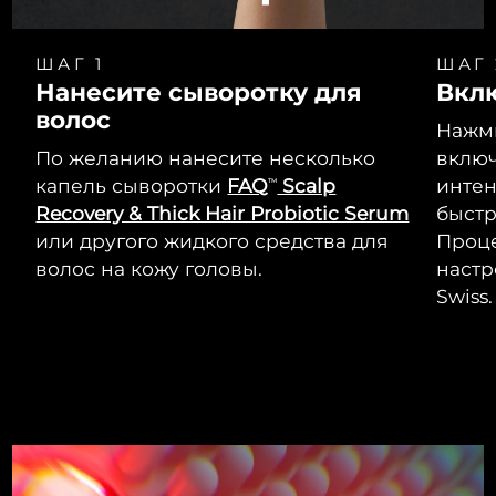
ШАГ 1
ШАГ 
Нанесите сыворотку для
Вкл
волос
Нажми
По желанию нанесите несколько
включ
капель сыворотки
FAQ
Scalp
интен
TM
Recovery & Thick Hair Probiotic Serum
быстр
или другого жидкого средства для
Проце
волос на кожу головы.
настр
Swiss