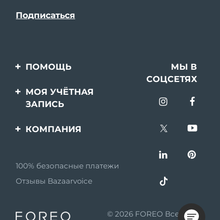
ПОМОЩЬ
МЫ В
СОЦСЕТЯХ
Свяжитесь с нами
МОЯ УЧЁТНАЯ
ЗАПИСЬ
Заказ и доставка
Регистрация продукта
Гарантия и возврат
КОМПАНИЯ
Поддержка
Вопросы и ответы
О FOREO
Информация о
100% безопасные платежи
Партнерская
батарее
программа
Отзывы Bazaarvoice
Партнерские новости
© 2026 FOREO Все права
MYSA