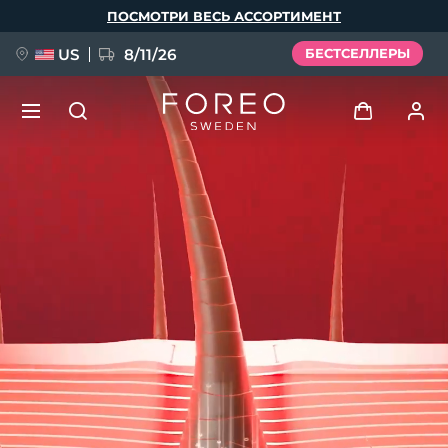
Перейти
ПОСМОТРИ ВЕСЬ АССОРТИМЕНТ
к
основному
содержанию
US
8/11/26
БЕСТСЕЛЛЕРЫ
НОВИНКА
Войти
Язык
BREAKING NEWS
Профиль пользователя
English
Deutsch
Español
Мои приборы
FAQ™ Pure Beauty-Tech Elixir
Français
Italiano
Português
Мои заказы
Polski
Svenska
Русский
Türkçe
简体中文
繁體中文
Мои адреса
issa™ Teeth Whitening Set
Мои подписки