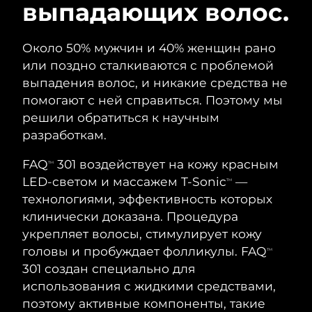
ШВЕДСКИЙ УХОД ЗА КОЖЕЙ
выпадающих волос.
Около 50% мужчин и 40% женщин рано
Ожидаемая дата доставки
Австралия
или поздно сталкиваются с проблемой
8/13/26
выпадения волос, и никакие средства не
Очищение кожи
Лифтинг
помогают с ней справиться. Поэтому мы
Ожидаемая дата доставки
Австрия
LUNA™ 4 набор
BEAR™ 2 набор
8/10/26
решили обратиться к научным
Anti-aging massage
Microcurrent toning
разработкам.
Ожидаемая дата доставки
Бахрейн
8/11/26
FAQ
301 воздействует на кожу красным
Увлажнение
Забота о полости рта
TM
LUNA™ 4 Plus
BEAR™ 2 go
LED-светом и массажем T-Sonic
—
Ожидаемая дата доставки
TM
Бельгия
UFO™ 3 набор
issa™ 4
8/10/26
Massage, LED heating
Microcurrent toning on-the-go
технологиями, эффективность которых
FAQ™ АНТИВОЗРАСТНОЙ УХОД
Deep facial hydration
Hybrid silicone sonic toothbrush
клинически доказана. Процедура
Ожидаемая дата доставки
Бермудские о-ва
укрепляет волосы, стимулирует кожу
8/16/26
NEW
LUNA™ 4 Men
BEAR™ 2 eyes & lips
головы и пробуждает фолликулы. FAQ
TM
UFO™ 3 LED
issa™ 4 plus
For men, anti-aging massage
Microcurrent line smoothing device
Босния и
301 создан специально для
Ожидаемая дата доставки
Near-infrared and red light therapy
Smart hybrid silicone sonic toothbrush
Герцеговина
8/13/26
использования с жидкими средствами,
device
Омоложение
LED-процедуры
поэтому активные компоненты, такие