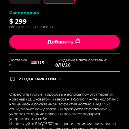
Ожидаемая дата доставки
Ливан
8/11/26
Распродажа
$ 299
Ожидаемая дата доставки
Литва
8/10/26
НДС и пошлины включены
Ожидаемая дата доставки
Добавить
Люксембург
8/10/26
Ожидаемая дата доставки
Макао (САР)
Ожидаемая дата доставки:
Доставка
8/12/26
US
8/11/26
в:
Ожидаемая дата доставки
Малайзия
8/13/26
2 ГОДА ГАРАНТИИ
Заказ на сайте автоматически покрывается
полным гарантийным обслуживанием FOREO.
Ожидаемая дата доставки
Мальта
Это означает, что если в течение 2-х лет со дня
Отрастить густые и здоровые волосы помогут терапия
8/10/26
покупки с продуктом возникнут проблемы,
красным LED-светом и массаж T-Sonic™ — технологии с
FOREO заменит его бесплатно.
клинически доказанной эффективностью. FAQ™ 301
Ожидаемая дата доставки
стимулирует кожу головы и пробуждает фолликулы,
Мексика
8/14/26
укрепляет тонкие волосы и помогает подарить
уверенность в себе.
Используйте FAQ™ 301 для достижения максимальных
Ожидаемая дата доставки
Монако
результатов от средств для роста волос, таких как