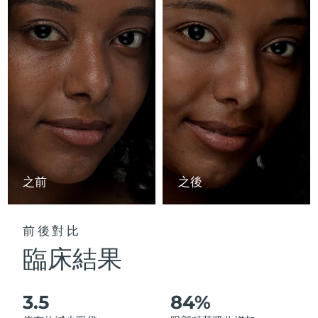
Advanced pore care essentials
以色列
預計送達日期
8/14/26
For healthy hair
18% PAP
護膚品
男士
義大利
預計送達日期
8/10/26
日本
預計送達日期
8/13/26
澤西島
預計送達日期
8/15/26
全部購買
哈薩克
預計送達日期
8/12/26
FOREO APP
科威特
預計送達日期
8/10/26
之前
之後
關於我們
拉脫維亞
預計送達日期
8/10/26
前後對比
黎巴嫩
預計送達日期
8/11/26
臨床結果
立陶宛
預計送達日期
8/10/26
3.5
84%
盧森堡
預計送達日期
8/10/26