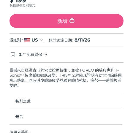
斯洛伐克
預計送達日期
8/10/26
包括增值稅和關稅
斯洛維尼亞
預計送達日期
8/10/26
新增
南非
預計送達日期
8/18/26
8/11/26
US
运送到 :
預計送達日期:
南韓
預計送達日期
8/12/26
2 年免費質保
如果您在2年質保期內發現任何非人為品質問題，
西班牙
預計送達日期
8/10/26
FOREO將免費為您更換產品。
靈感來自亞洲古老的穴位按摩技術，並被 FOREO 的瑞典專利 T-
Sonic™ 按摩脈動徹底改變。 IRIS™ 2 經臨床證明有助於消除眼周
瑞典
預計送達日期
8/10/26
衰老跡象，同時減少眼部疲勞並緩解眼睛乾燥、疲勞——瞬間煥活
雙眸。
瑞士
預計送達日期
8/10/26
特別之處
台灣
預計送達日期
8/15/26
眼科醫生認證的安全有效的眼部護理。
包含
泰國
預計送達日期
8/14/26
減少眼袋的效果提高 3.5 倍*
黑眼圈減少 70%，魚尾紋和細紋減少 43%*
IRIS
2
™
土耳其
預計送達日期
8/11/26
使用者手冊