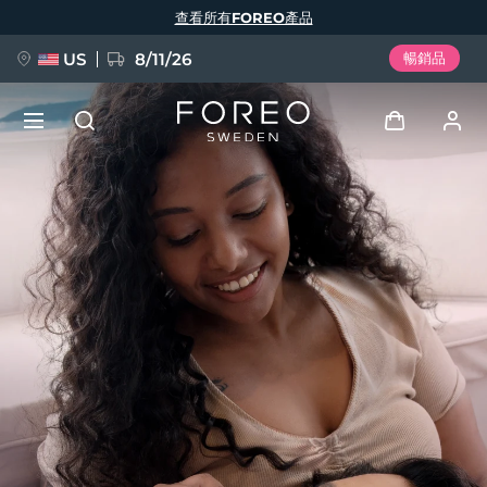
移
查看所有FOREO產品
至
主
內
容
US
8/11/26
暢銷品
新品
登入
語言
BREAKING NEWS
用戶信息
English
Deutsch
Español
我的設備
FAQ™ Pure Beauty-Tech Elixir
Français
Italiano
Português
我的訂單
Polski
Svenska
Русский
Türkçe
简体中文
繁體中文
我的地址
issa™ Teeth Whitening Set
我的訂閱