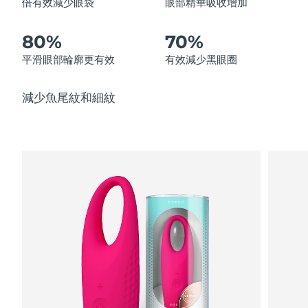
倍有效減少眼袋
眼部精華吸收增加
中國澳門特別行政區
預計送達日期
8/12/26
80%
70%
馬來西亞
預計送達日期
8/13/26
平滑眼部輪廓更有效
有效減少黑眼圈
馬爾他
預計送達日期
8/10/26
減少魚尾紋和細紋
墨西哥
預計送達日期
8/14/26
摩納哥
預計送達日期
8/11/26
荷蘭
預計送達日期
8/10/26
紐西蘭
預計送達日期
8/10/26
挪威
預計送達日期
8/10/26
阿曼
預計送達日期
8/13/26
菲律賓
預計送達日期
8/13/26