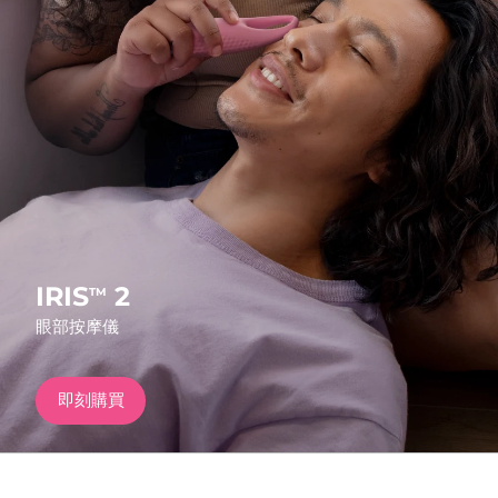
發貨國家
美國
預計送達日期
8/11/26
FAQ™ Dual LED Panel
英國
預計送達日期
8/10/26
熱門產品
西班牙
預計送達日期
8/10/26
澳洲
預計送達日期
8/13/26
法國
預計送達日期
8/10/26
IRIS
2
TM
特別優惠
暢銷產品
眼部按摩儀
德國
預計送達日期
8/10/26
加拿大
預計送達日期
8/14/26
即刻購買
紅光療法
澳洲
預計送達日期
8/13/26