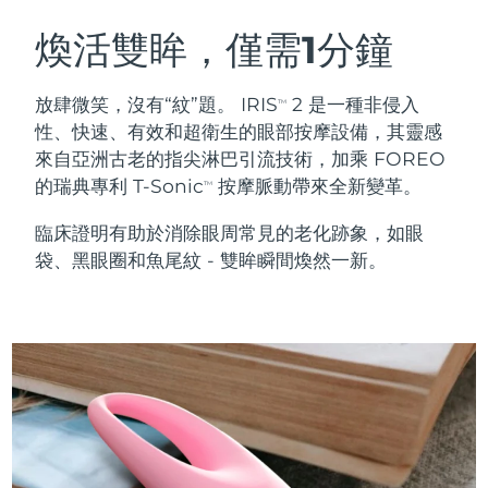
瑞典美膚護理
奧地利
預計送達日期
8/10/26
煥活雙眸，僅需1分鐘
巴林
預計送達日期
8/11/26
放肆微笑，沒有“紋”題。 IRIS
2 是一種非侵入
TM
面部清潔
緊致提拉
性、快速、有效和超衛生的眼部按摩設備，其靈感
比利時
預計送達日期
8/10/26
來自亞洲古老的指尖淋巴引流技術，加乘 FOREO
LUNA™ 4 套裝
BEAR™ 2 套裝
的瑞典專利 T-Sonic
按摩脈動帶來全新變革。
百慕達
預計送達日期
8/16/26
TM
Anti-aging massage
Microcurrent toning
臨床證明有助於消除眼周常見的老化跡象，如眼
波士尼亞與赫塞哥維納
預計送達日期
8/13/26
袋、黑眼圈和魚尾紋 - 雙眸瞬間煥然一新。
補水保濕
口腔護理
LUNA™ 4 Plus
BEAR™ 2 go
汶萊
預計送達日期
8/15/26
UFO™ 3 套裝
issa™ 4
Massage, LED heating
Microcurrent toning on-the-go
FAQ™ 抗老護理
Deep facial hydration
Hybrid silicone sonic toothbrush
保加利亞
預計送達日期
8/10/26
NEW
LUNA™ 4 Men
BEAR™ 2 eyes & lips
加拿大
預計送達日期
8/14/26
UFO™ 3 LED
issa™ 4 plus
For men, anti-aging massage
Microcurrent line smoothing device
Near-infrared and red light therapy
Smart hybrid silicone sonic toothbrush
智利
預計送達日期
8/14/26
device
抗老
LED 護理