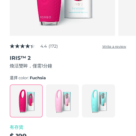
波蘭
預計送達日期
8/11/26
葡萄牙
預計送達日期
8/10/26
波多黎各
預計送達日期
8/12/26
4.4
(172)
Write a review
4.4
out
卡達
預計送達日期
8/11/26
IRIS™ 2
of
5
煥活雙眸，僅需1分鐘
stars,
留尼旺
預計送達日期
8/15/26
average
rating
選擇 color:
Fuchsia
value.
羅馬尼亞
預計送達日期
8/10/26
Read
172
Reviews.
俄羅斯
預計送達日期
8/18/26
Same
page
link.
沙烏地阿拉伯
預計送達日期
8/11/26
有存貨
新加坡
預計送達日期
8/12/26
$ 199