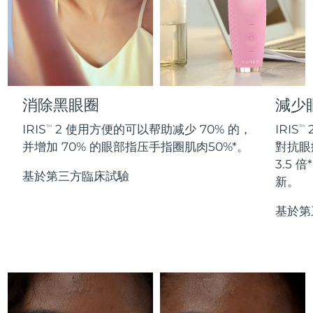
Professional IPL hair removal device
Microcurrent body toning
All hair treatments
All FAQ™ skincare
德國
預計送達日期
8/10/26
FAQ™產品
FAQ™產品
痘肌護理
眼部護理
直布羅陀
PEACH™ 2
LUNA™ 4 body
預計送達日期
8/14/26
FAQ™ products
All anti-aging treatments
All LED treatments
ESPADA™ 2 plus
BEAR™ 2 eyes & lips
IPL hair removal
Massaging body brush
All toning treatments
希臘
預計送達日期
8/10/26
Recurring acne LED therapy
Microcurrent line smoothing device
消除黑眼圈
減少
中國香港特別行政區
預計送達日期
8/11/26
PEACH™ 2 go
SUPERCHARGED™ serum
護發
毛孔護理
IRIS
2 使用方便的可以帮助减少 70% 的，
IRIS
TM
TM
ESPADA™ 2
IRIS™ 2
Travel-friendly IPL hair removal
Firming body serum
并增加 70% 的眼部指压手指圈肌肉50%*。
對抗眼
匈牙利
LUNA™ 4 hair
預計送達日期
8/10/26
KIWI™ derma
Acne treatment device
Rejuvenating eye massager
NEW
3.5
2-in-1 LED scalp massager
Diamond microdermabrasion .
基於第三方臨床試驗
新。
冰島
預計送達日期
8/11/26
PEACH™ Cooling Prep Gel
ESPADA™ Blemish Solution
眼部護膚
基於第
牙齒美白
Cooling IPL hair removal gel
印尼
預計送達日期
8/8/26
FLIP™ play advanced
KIWI™
Concentrated acne gel
Advanced eye care treatment
issa™ Teeth Whitening Set
LED light hairbrush
Blackhead remover
愛爾蘭
預計送達日期
8/10/26
更多的
Dual LED + sonic device & 18% PAP gel
ESPADA™ 設備
眼部護理設備
曼島
預計送達日期
8/12/26
LUNA™ Dual-Peptide Scalp
KIWI™ 皮肤护理
All acne treatment devices
All revitalizing eye massagers
Serum
issa™ Teeth Whitening Gel