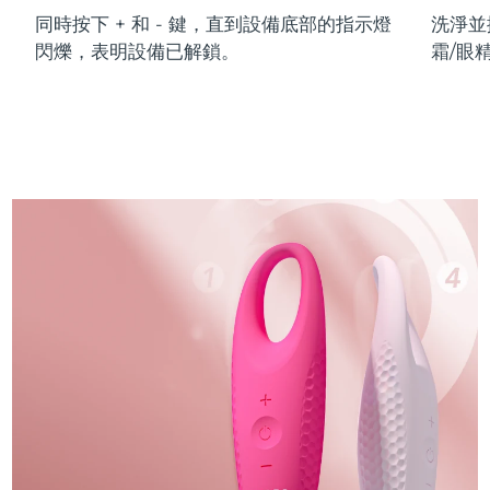
同時按下 + 和 - 鍵，直到設備底部的指示燈
洗淨並
閃爍，表明設備已解鎖。
霜/眼