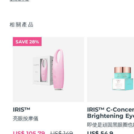
使眼部輪廓平滑 80%，使眼部肌膚緊緻 51%*
USB 充電線
眼部護理成分的吸收率提高 84%*
快速操作指南
阿拉伯聯合大公國
預計送達日期
8/11/26
84% 的用戶表示使用後眼部輪廓煥然一新。
基本操作指南
相關產品
2年質保 (西班牙、葡萄牙、瑞典：3年質保)
英國
預計送達日期
8/10/26
美國
預計送達日期
8/11/26
SAVE 28%
烏茲別克
預計送達日期
8/15/26
越南
預計送達日期
8/16/26
IRIS™
IRIS™ C-Concen
Brightening E
亮眼按摩儀
即使是頑固黑眼圈也
US$ 105.79
US$ 149
US$ 54.9