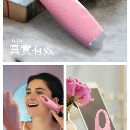
FAQ™ 101
FAQ™ 201
中國
LUNA™ 4 mini
面部提拉護理
預計送達日期
8/10/26
NEW
issa™ 4 smile
UFO™ 3 mini
Clinical anti-aging
LED mask
For young skin, T-zone
Premium anti-aging skincare
哥倫比亞
預計送達日期
8/14/26
Hybrid silicone sonic toothbrush
Red light therapy device for young skin
生髮
肌膚年輕化
克羅埃西亞
預計送達日期
8/10/26
FAQ™ 102
FAQ™ 202
LUNA™ 4 go
BEAR™ 設備
FAQ™ 301
FAQ™ 501
issa™ 4 baby
UFO™ 3 go
Advanced clinical anti-aging
LED mask
For travel or gym bag
All premium facelift devices
IRIS
2
NEW
TM
賽普勒斯
預計送達日期
8/11/26
LED hair strengthening scalp massager
Full-Spectrum Red Light Therapy
真實有效
For ages 0-3
Portable red light therapy
捷克
預計送達日期
8/10/26
FAQ™ 103
FAQ™ 211
LUNA™護膚
保健品
FAQ™ Scalp Serum
FAQ™ 502
issa™ Teeth Whitening Set
面膜
Luxurious clinical anti-aging set
Anti-aging neck & décolleté LED mask
Premium cleansers & balm
丹麥
預計送達日期
8/10/26
Scalp recovery probiotic serum
Full-Spectrum Red Light Therapy
Dual LED + sonic device & 18% PAP gel
Rejuvenation & hydration
專業治療
愛沙尼亞
預計送達日期
8/10/26
FAQ™ P1 Primer
FAQ™ 221
LUNA™ 設備
FAQ™護膚品
ISSA™ 設備
UFO™ 設備
Manuka honey primer
Anti-aging LED hand mask
芬蘭
FAQ™ Red Light Serum
預計送達日期
8/10/26
All facial cleansing devices
All FAQ™ skincare
All silicone sonic toothbrushes
All deep facial hydration devices
法國
預計送達日期
8/10/26
脫毛
身體護理
FAQ™護膚品
FAQ™護膚品
PEACH™ 2 Pro Max
BEAR™ 2 body
FAQ™產品
FAQ™ skincare
法屬玻里尼西亞
預計送達日期
8/14/26
All FAQ™ skincare
All FAQ™ skincare