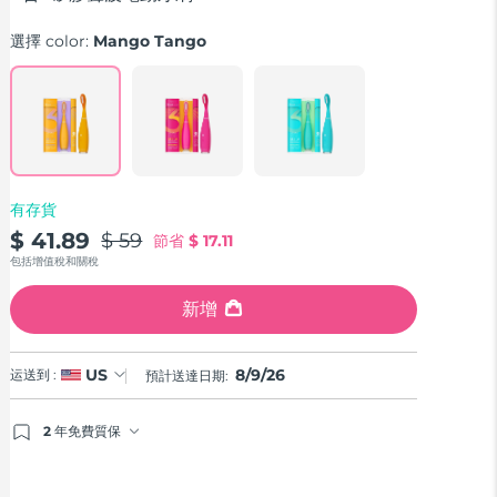
average
rating
選擇 color:
Mango Tango
value.
Read
33
Reviews.
Same
page
link.
有存貨
$ 41.89
$ 59
節省
$ 17.11
包括增值稅和關稅
新增
8/9/26
US
运送到 :
預計送達日期:
2 年免費質保
如果您在2年質保期內發現任何非人為品質問題，FOREO
將免費為您更換產品。