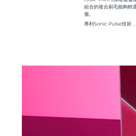
紅光療法
組合的複合刷毛能夠輕
傷。
專利Sonic Puls
瑞典美膚護理
面部清潔
緊致提拉
LUNA™ 4 套裝
BEAR™ 2 套裝
Anti-aging massage
Microcurrent toning
補水保濕
口腔護理
LUNA™ 4 Plus
BEAR™ 2 go
UFO™ 3 套裝
issa™ 4
Massage, LED heating
Microcurrent toning on-the-go
Deep facial hydration
Hybrid silicone sonic toothbrush
FAQ™ 抗老護理
LUNA™ 4 Men
BEAR™ 2 eyes & lips
NEW
UFO™ 3 LED
issa™ 4 plus
For men, anti-aging massage
Microcurrent line smoothing device