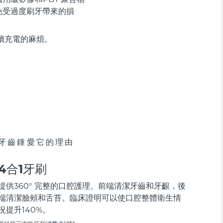
免受過度刷牙帶來的損
持續充電的麻煩。
牙齒鍾愛它的理由
4合1牙刷
提供360° 完整的口腔護理。前端清潔牙齒和牙齦，後
端清潔臉頰和舌苔。臨床證明可以使口腔整體衛生情
況提升140%。