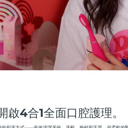
開啟4合1全面口腔護理。
最健康的刷牙方式——有效清潔牙齒、牙齦、臉頰和舌苔。超柔軟的醫