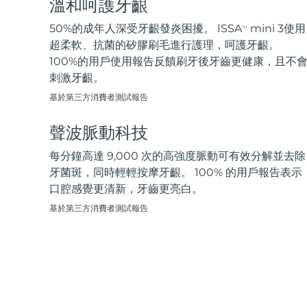
溫和呵護牙齦
脫毛
FAQ™護膚品
身體護理
FAQ™護膚品
FAQ™產品
FAQ™ skincare
All FAQ™ skincare
All FAQ™ skincare
PEACH™ 2 Pro Max
BEAR™ 2 body
50%的成年人深受牙齦發炎困擾。 ISSA
mini 3使用
TM
All hair treatments
All FAQ™ skincare
Professional IPL hair removal device
Microcurrent body toning
超柔軟、抗菌的矽膠刷毛進行護理，呵護牙齦。
100%的用戶使用報告反饋刷牙後牙齒更健康，且不
FAQ™產品
FAQ™產品
刺激牙齦。
痘肌護理
FAQ™ products
眼部護理
All anti-aging treatments
All LED treatments
PEACH™ 2
LUNA™ 4 body
All toning treatments
基於第三方消費者測試報告
ESPADA™ 2 plus
BEAR™ 2 eyes & lips
IPL hair removal
Massaging body brush
Recurring acne LED therapy
Microcurrent line smoothing device
聲波脈動科技
PEACH™ 2 go
SUPERCHARGED™ serum
每分鐘高達 9,000 次的高強度脈動可有效分解並去除
護發
毛孔護理
ESPADA™ 2
IRIS™ 2
Travel-friendly IPL hair removal
Firming body serum
牙菌斑，同時輕輕按摩牙齦。 100% 的用戶報告表示
LUNA™ 4 hair
KIWI™ derma
Acne treatment device
Rejuvenating eye massager
口腔感覺更清新，牙齒更亮白。
NEW
2-in-1 LED scalp massager
Diamond microdermabrasion .
基於第三方消費者測試報告
PEACH™ Cooling Prep Gel
ESPADA™ Blemish Solution
眼部護膚
牙齒美白
Cooling IPL hair removal gel
FLIP™ play advanced
KIWI™
Concentrated acne gel
Advanced eye care treatment
issa™ Teeth Whitening Set
LED light hairbrush
Blackhead remover
Dual LED + sonic device & 18% PAP gel
更多的
ESPADA™ 設備
眼部護理設備
LUNA™ Dual-Peptide Scalp