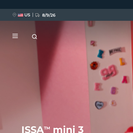
移
至
主
內
US
8/9/26
容
新品
BREAKING NEWS
FAQ™ Pure Beauty-Tech Elixir
ISSA
mini 3
TM