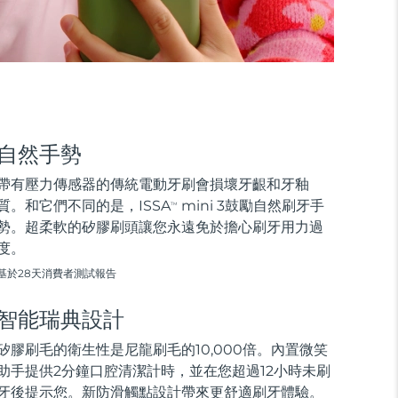
自然手勢
帶有壓力傳感器的傳統電動牙刷會損壞牙齦和牙釉
質。和它們不同的是，ISSA
mini 3鼓勵自然刷牙手
TM
勢。超柔軟的矽膠刷頭讓您永遠免於擔心刷牙用力過
度。
基於28天消費者測試報告
智能瑞典設計
矽膠刷毛的衛生性是尼龍刷毛的10,000倍。內置微笑
助手提供2分鐘口腔清潔計時，並在您超過12小時未刷
牙後提示您。新防滑觸點設計帶來更舒適刷牙體驗。