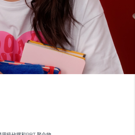
用級矽膠和PBT 聚合物