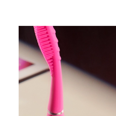
KIWI™ 皮肤护理
All acne treatment devices
All revitalizing eye massagers
Serum
issa™ Teeth Whitening Gel
Advanced pore care essentials
For healthy hair
18% PAP
護膚品
男士
全部購買
FOREO APP
關於我們