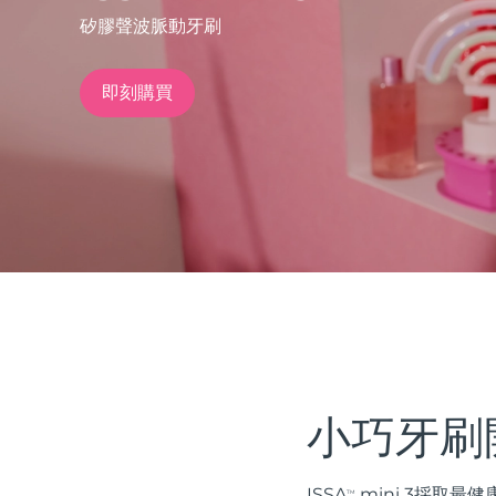
矽膠聲波脈動牙刷
issa™ Teeth Whitening Set
即刻購買
FAQ™ Dual LED Panel
熱門產品
特別優惠
暢銷產品
小巧牙刷
ISSA
mini 3採取
TM