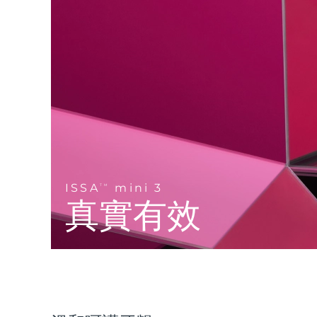
Near-infrared and red light therapy device
Smart hybrid silicone sonic toothbrush
抗老
LED 護理
LUNA™ 4 mini
面部提拉護理
FAQ™ 101
FAQ™ 201
UFO™ 3 mini
issa™ 4 smile
For young skin, T-zone
Premium anti-aging skincare
NEW
Clinical anti-aging
LED mask
Red light therapy device for young skin
Hybrid silicone sonic toothbrush
生髮
LUNA™ 4 go
BEAR™ 設備
肌膚年輕化
FAQ™ 102
FAQ™ 202
UFO™ 3 go
issa™ 4 baby
For travel or gym bag
All premium facelift devices
FAQ™ 301
FAQ™ 501
Advanced clinical anti-aging
LED mask
Portable red light therapy
For ages 0-3
NEW
LED hair strengthening scalp massager
Full-Spectrum Red Light Therapy
LUNA™護膚
ISSA
mini 3
FAQ™ 103
TM
FAQ™ 211
保健品
面膜
issa™ Teeth Whitening Set
Premium cleansers & balm
真實有效
FAQ™ Scalp Serum
FAQ™ 502
Luxurious clinical anti-aging set
Anti-aging neck & décolleté LED mask
Rejuvenation & hydration
Dual LED + sonic device & 18% PAP gel
Scalp recovery probiotic serum
Full-Spectrum Red Light Therapy
LUNA™ 設備
專業治療
FAQ™ P1 Primer
FAQ™ 221
UFO™ 設備
ISSA™ 設備
All facial cleansing devices
FAQ™護膚品
Manuka honey primer
Anti-aging LED hand mask
FAQ™ Red Light Serum
All deep facial hydration devices
All silicone sonic toothbrushes
All FAQ™ skincare