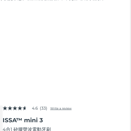
4.6
(33)
Write a review
4.6
out
ISSA™ mini 3
of
5
stars,
4合1 矽膠聲波電動牙刷