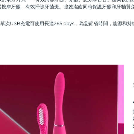
柔按摩牙齦，有效掃除牙菌斑。強效潔齒同時保護牙齦和牙釉質
e技術，單次USB充電可使用長達265 days，為您節省時間，能源和